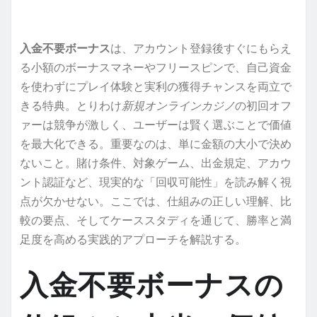
入金不要ボーナス
は、アカウント登録後すぐにもらえ
る小額のボーナスマネーやフリースピンで、自己資金
を使わずにプレイ体験と実利の獲得チャンスを両立で
きる特典。とりわけ
新規オンラインカジノ
の初回オフ
ァーは競争が激しく、ユーザーは賢く選ぶことで価値
を最大化できる。重要なのは、単に金額の大小で決め
ないこと。賭け条件、対象ゲーム、出金規定、アカウ
ント認証など、現実的な「回収可能性」を読み解く視
点が欠かせない。ここでは、仕組みの正しい理解、比
較の要点、そしてケーススタディを通じて、勝率と満
足度を高める実践的アプローチを解説する。
入金不要ボーナスの