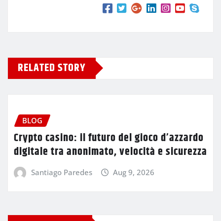
RELATED STORY
BLOG
Crypto casino: il futuro del gioco d’azzardo
digitale tra anonimato, velocità e sicurezza
Santiago Paredes
Aug 9, 2026