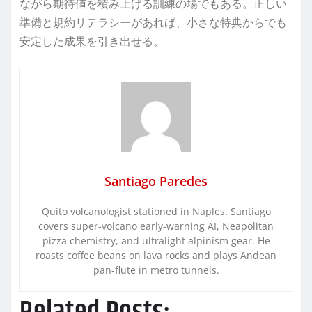
ながら期待値を積み上げる訓練の場でもある。正しい
準備と規約リテラシーがあれば、小さな特典からでも
安定した成果を引き出せる。
Santiago Paredes
Quito volcanologist stationed in Naples. Santiago
covers super-volcano early-warning AI, Neapolitan
pizza chemistry, and ultralight alpinism gear. He
roasts coffee beans on lava rocks and plays Andean
pan-flute in metro tunnels.