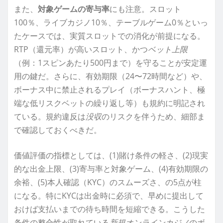
また、
対象ゲームの寄与率
にも注意。スロット
100％、ライブカジノ10％、テーブルゲーム0％といっ
たケースでは、実質スロットでの消化が前提になる。
RTP（還元率）が高いスロット、かつ
ベット上限
（例：1スピンあたり500円まで）を守ることが安定運
用の鍵だ。さらに、有効期限（24〜72時間など）や、
ボーナス中に禁止されるプレイ（ボーナスハント、極
端な低リスクベットの繰り返し等）も規約に明記され
ている。規約違反は
没収
のリスクを伴うため、細部ま
で確認しておくべきだ。
価値評価の指標としては、(1)賭け条件の軽さ、(2)現実
的な出金上限、(3)寄与率と対象ゲーム、(4)有効期限の
余裕、(5)本人確認（KYC）のスムーズさ、の5点が柱
になる。特にKYCは出金時に必須で、早めに提出して
おけば支払いまでの待ち時間を短縮できる。こうした
条件の整合性が取れている
新規オンラインカジノ
のボ