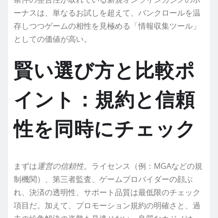
ーナスは、単なるお試しを超えて、バンクロールを温
存しつつゲームの相性を見極める「情報収集ツール」
としての価値が高い。
賢い選び方と比較ポ
イント：規約と信頼
性を同時にチェック
まずは
運営の信頼性
。ライセンス（例：MGAなどの規
制機関）、第三者監査、ゲームプロバイダーの顔ぶ
れ、決済の透明性、サポート品質は最低限のチェック
項目だ。加えて、プロモーション規約の明確さと、過