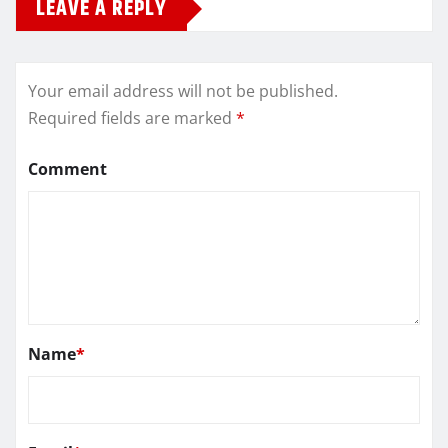
LEAVE A REPLY
Your email address will not be published.
Required fields are marked
*
Comment
Name
*