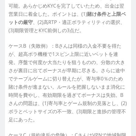
可能。あらかじめKYCを完了していたため、出金は翌
営業日に着金した。ポイントは、(1)
賭け条件と上限ベ
ットの厳守
、(2)高RTP・適正ボラティリティの選択、
(3)期限管理とKYC前倒しの3点だ。
ケースB（失敗例）：Bさんは同様の入金不要を得た
が、超高ボラ機種で1スピン上限に近いベットを連
発。序盤で何度か大当たりを狙うものの、分散の大き
さが裏目に出てボーナスが早期に尽きる。さらに途中
でテーブルゲームに切り替えたが、寄与率0％のため
賭け条件が進まない。ルールを把握しないまま消化に
時間を費やし、有効期限を過ぎてボーナスは失効。B
さんの問題は、(1)寄与率とゲーム規制の見落とし、(2)
ボラとベットサイズの不一致、(3)期限と進捗の管理不
足にあった。
ケースC（規約違反の危険）：CさんはVPNで地域制限