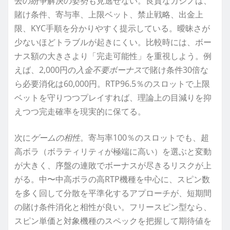
去の紛争解決の姿勢も見逃せない。良質なカジノは、
賭け条件、寄与率、上限ベット、禁止戦略、出金上
限、KYC手順を分かりやすく提示している。曖昧さが
少ないほどトラブルが起きにくい。比較時には、ボー
ナス額の大きさより「完走可能性」を重視しよう。例
えば、2,000円の
入金不要ボーナス
で賭け条件30倍な
ら必要消化は60,000円。RTP96.5％のスロットで上限
ベットを守りつつプレイすれば、理論上の目減りを抑
えつつ完走確率を現実的に保てる。
次に
ゲームの相性
。寄与率100％のスロットでも、超
高ボラ（ボラティリティが極端に高い）を選ぶと変動
が大きく、序盤の連敗でボーナスが尽きるリスクが上
がる。中〜中高ボラの高RTP機種を中心に、スピン数
を多く回して分散を平準化するアプローチが、短期間
の賭け条件消化と相性が良い。フリースピン型なら、
スピン単価と対象機種のスペックを把握して期待値を