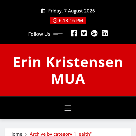
Skip
Friday, 7 August 2026
to
content
6:13:16 PM
Follow Us
Erin Kristensen
MUA
Home
Archive by category "Health"