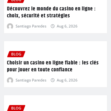
Découvrez le monde du casino en ligne :
choix, sécurité et stratégies
Santiago Paredes
Aug 6, 2026
BLOG
Choisir un casino en ligne fiable : les clés
pour jouer en toute confiance
Santiago Paredes
Aug 6, 2026
BLOG