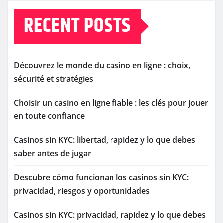
RECENT POSTS
Découvrez le monde du casino en ligne : choix,
sécurité et stratégies
Choisir un casino en ligne fiable : les clés pour jouer
en toute confiance
Casinos sin KYC: libertad, rapidez y lo que debes
saber antes de jugar
Descubre cómo funcionan los casinos sin KYC:
privacidad, riesgos y oportunidades
Casinos sin KYC: privacidad, rapidez y lo que debes