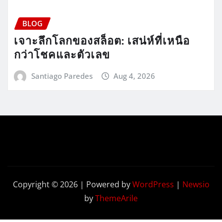
BLOG
เจาะลึกโลกของสล็อต: เสน่ห์ที่เหนือ
กว่าโชคและตัวเลข
Santiago Paredes
Aug 4, 2026
Copyright © 2026 | Powered by
WordPress
|
Newsio
by
ThemeArile