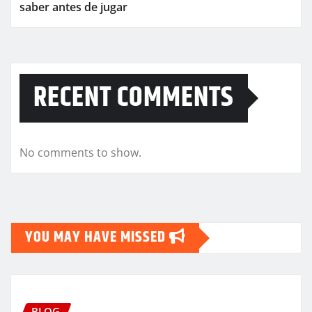
saber antes de jugar
RECENT COMMENTS
No comments to show.
YOU MAY HAVE MISSED
BLOG