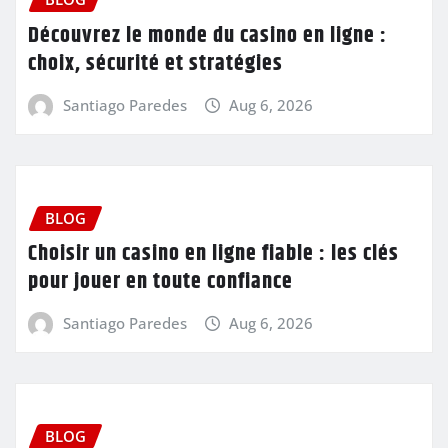
Découvrez le monde du casino en ligne :
choix, sécurité et stratégies
Santiago Paredes
Aug 6, 2026
BLOG
Choisir un casino en ligne fiable : les clés
pour jouer en toute confiance
Santiago Paredes
Aug 6, 2026
BLOG