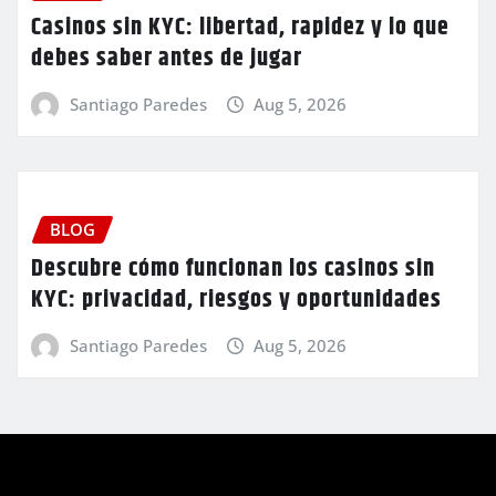
Casinos sin KYC: libertad, rapidez y lo que
debes saber antes de jugar
Santiago Paredes
Aug 5, 2026
BLOG
Descubre cómo funcionan los casinos sin
KYC: privacidad, riesgos y oportunidades
Santiago Paredes
Aug 5, 2026