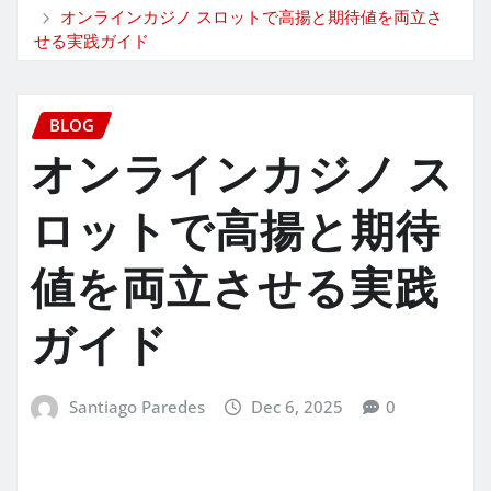
オンラインカジノ スロットで高揚と期待値を両立さ
せる実践ガイド
BLOG
オンラインカジノ ス
ロットで高揚と期待
値を両立させる実践
ガイド
Santiago Paredes
Dec 6, 2025
0