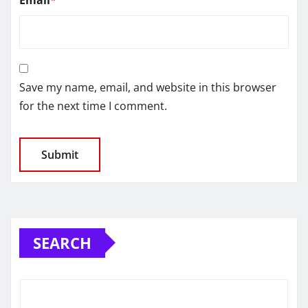
Email
*
Save my name, email, and website in this browser
for the next time I comment.
SEARCH