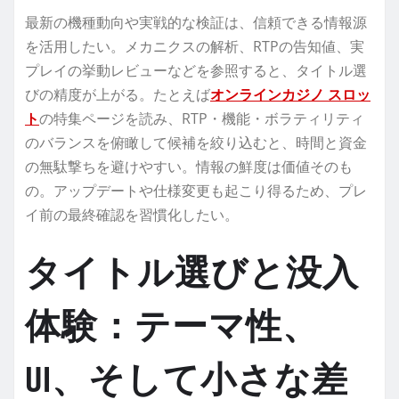
最新の機種動向や実戦的な検証は、信頼できる情報源
を活用したい。メカニクスの解析、RTPの告知値、実
プレイの挙動レビューなどを参照すると、タイトル選
びの精度が上がる。たとえば
オンラインカジノ スロッ
ト
の特集ページを読み、RTP・機能・ボラティリティ
のバランスを俯瞰して候補を絞り込むと、時間と資金
の無駄撃ちを避けやすい。情報の鮮度は価値そのも
の。アップデートや仕様変更も起こり得るため、プレ
イ前の最終確認を習慣化したい。
タイトル選びと没入
体験：テーマ性、
UI、そして小さな差