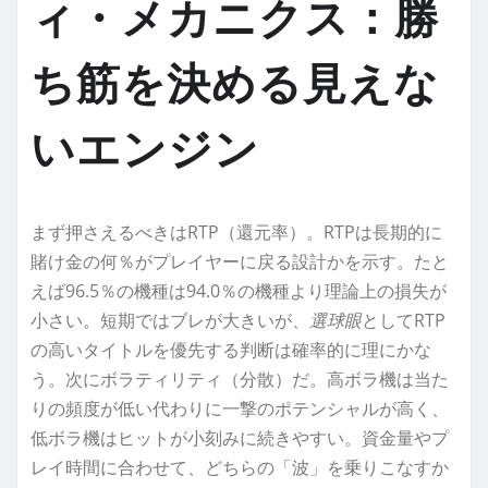
ィ・メカニクス：勝
ち筋を決める見えな
いエンジン
まず押さえるべきはRTP（還元率）。RTPは長期的に
賭け金の何％がプレイヤーに戻る設計かを示す。たと
えば96.5％の機種は94.0％の機種より理論上の損失が
小さい。短期ではブレが大きいが、
選球眼
としてRTP
の高いタイトルを優先する判断は確率的に理にかな
う。次にボラティリティ（分散）だ。高ボラ機は当た
りの頻度が低い代わりに一撃のポテンシャルが高く、
低ボラ機はヒットが小刻みに続きやすい。資金量やプ
レイ時間に合わせて、どちらの「波」を乗りこなすか