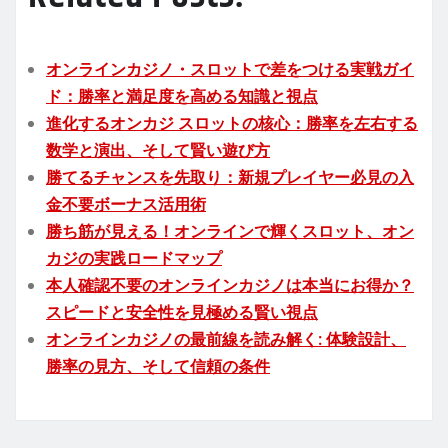
オンラインカジノ・スロットで差をつける実戦ガイ
ド：勝率と満足度を高める知識と視点
進化するオンカジ スロットの核心：勝率を左右する
数学と演出、そして賢い遊び方
勝てるチャンスを先取り：新規プレイヤー必見の入
金不要ボーナス活用術
勝ち筋が見える！オンラインで輝くスロット、オン
カジの実践ロードマップ
本人確認不要のオンラインカジノは本当にお得か？
スピードと安全性を見極める賢い視点
オンラインカジノの最前線を読み解く: 体験設計、
勝率の見方、そして信頼の条件