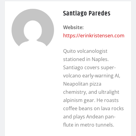
Santiago Paredes
Website:
https://erinkristensen.com
Quito volcanologist
stationed in Naples.
Santiago covers super-
volcano early-warning AI,
Neapolitan pizza
chemistry, and ultralight
alpinism gear. He roasts
coffee beans on lava rocks
and plays Andean pan-
flute in metro tunnels.