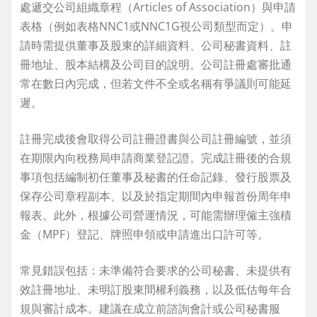
處遞交公司組織章程（Articles of Association）與申請
表格（例如表格NNC1或NNC1G視公司類型而定）。申
請時需提供董事及股東的詳細資料、公司秘書資料、註
冊地址、股本結構及公司目的說明。公司註冊處審批通
常在數日內完成，但若文件不全或名稱有爭議則可能延
遲。
註冊完成後會取得公司註冊證書與公司註冊編號，並須
在期限內向稅務局申請商業登記證。完成註冊後的合規
事項包括編制初任董事及秘書的任命記錄、發行股票及
保存公司章程副本、以及於指定期間內申報首份周年申
報表。此外，根據公司營運情況，可能需辦理僱主強積
金（MPF）登記、牌照申領或申請進出口許可等。
常見錯誤包括：未準備符合要求的公司秘書、未提供有
效註冊地址、未明訂股東間權利義務，以及低估每年合
規與審計成本。建議在成立前諮詢會計或公司秘書服