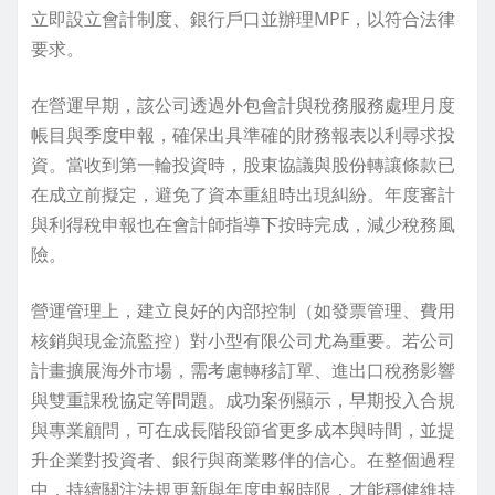
立即設立會計制度、銀行戶口並辦理MPF，以符合法律
要求。
在營運早期，該公司透過外包會計與稅務服務處理月度
帳目與季度申報，確保出具準確的財務報表以利尋求投
資。當收到第一輪投資時，股東協議與股份轉讓條款已
在成立前擬定，避免了資本重組時出現糾紛。年度審計
與利得稅申報也在會計師指導下按時完成，減少稅務風
險。
營運管理上，建立良好的內部控制（如發票管理、費用
核銷與現金流監控）對小型有限公司尤為重要。若公司
計畫擴展海外市場，需考慮轉移訂單、進出口稅務影響
與雙重課稅協定等問題。成功案例顯示，早期投入合規
與專業顧問，可在成長階段節省更多成本與時間，並提
升企業對投資者、銀行與商業夥伴的信心。在整個過程
中，持續關注法規更新與年度申報時限，才能穩健維持