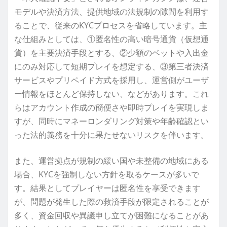
モデルや決済方法、提供地域の法規制の隙間を利用す
ることで、従来のKYCプロセスを省略しています。主
な仕組みとしては、①匿名性の高い暗号通貨（仮想通
貨）を主要決済手段とする、②少額のベットや入出金
にのみ対応して短期プレイを想定する、③第三者決済
サービスやプリペイド方式を採用し、運営側がユーザ
ー情報をほとんど保持しない、などがあります。これ
らはアカウント作成の簡便さや即時プレイを実現しま
すが、同時にマネーロンダリング対策や年齢確認とい
った法的義務を十分に果たせないリスクを伴います。
また、運営拠点が規制の緩い国や未整備の地域にある
場合、KYCを強制しない方針を取るケースが多いで
す。結果としてプレイヤーは匿名性を享受できます
が、問題が発生した際の救済手段が限定されることが
多く、資金回収や異議申し立てが困難になることがあ