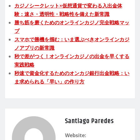
カジノシークレット×仮想通貨で変わる入出金体
験：速さ・透明性・戦略性を備えた新常識
勝ち筋を磨くためのオンラインカジノ完全戦略マッ
プ
スマホで勝機を掴む：いま選ぶべきオンラインカジ
ノアプリの新常識
秒で差がつく！オンラインカジノの出金を早くする
実践戦略
秒速で資金化するためのオンカジ銀行出金戦略：い
ま求められる「早い」の作り方
Santiago Paredes
Website: