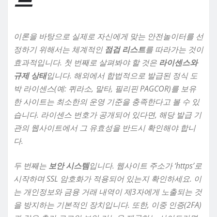
트
이론을 바탕으로 실제로 자신에게 맞는 안전놀이터를 선
정하기 위해서는 체계적인
점검 리스트
를 따라가는 것이
효과적입니다. 첫 번째로 살펴봐야 할 것은
라이센스와
규제 상태
입니다. 해외에서 합법적으로 발급된 정식 도
박 라이센스(예: 퀴라소, 말타, 필리핀 PAGCOR)를 보유
한 사이트는 최소한의 운영 기준을 충족한다고 볼 수 있
습니다. 라이센스 번호가 공개되어 있다면, 해당 발급 기
관의 웹사이트에서 그 유효성을 반드시 확인해야 합니
다.
두 번째는
보안 시스템
입니다. 웹사이트 주소가 ‘https’로
시작하며 SSL 암호화가 적용되어 있는지 확인하세요. 이
는 개인정보와 금융 거래 내역이 제3자에게 노출되는 것
을 방지하는 기본적인 장치입니다. 또한, 이중 인증(2FA)