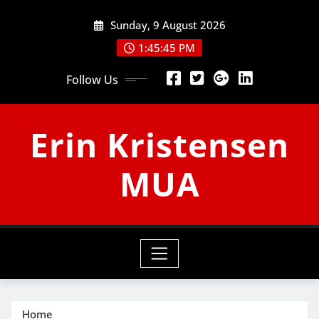
Skip
Sunday, 9 August 2026
to
content
1:45:45 PM
Follow Us
Erin Kristensen
MUA
Home