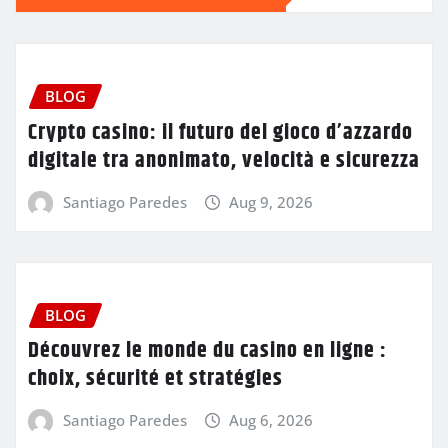
BLOG
Crypto casino: il futuro del gioco d’azzardo
digitale tra anonimato, velocità e sicurezza
Santiago Paredes
Aug 9, 2026
BLOG
Découvrez le monde du casino en ligne :
choix, sécurité et stratégies
Santiago Paredes
Aug 6, 2026