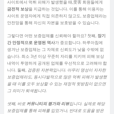
사이트에서 먹튀 피해가 발생했을 때,受害 회원들에게
금전적 보상
을 지급하는 것입니다. 이를 통해 이용자는
사이트 운영자에게 직접 의존하지 않고도, 보증업체라는
안전망을 통해 자신의 자본을 보호받을 수 있습니다.
그렇다면 어떤 보증업체를 신뢰해야 할까요? 첫째,
장기
간 안정적으로 운영된 역사
가 중요합니다. 하루아침에
생겨난 보증업체는 그 자체로 신뢰도가 낮을 수밖에 없
습니다. 최소 3년 이상 꾸준히 자리를 지키며 피해 보상
내역이 투명하게 공개된 업체를 우선적으로 고려해야 합
니다. 둘째,
검증된 자본력입니다. 아무리 명성이 자자한
보증업체라도, 동시다발적으로 많은 먹튀 피해가 발생했
을 때 이를 모두 보상할 수 있는 재정적 뒷받침이 없으면
그 의미가 퇴색됩니다.
셋째, 바로
커뮤니티의 평가와 리뷰
입니다. 실제로 해당
보증업체를 통해 피해를 입었거나, 반대로 도움을 받은