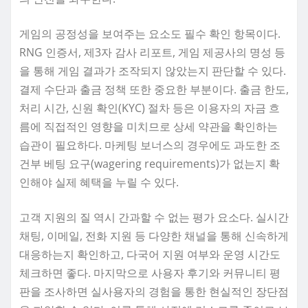
게임의 공정성을 보여주는 요소도 필수 확인 항목이다.
RNG 인증서, 제3자 감사 리포트, 게임 제공사의 명성 등
을 통해 게임 결과가 조작되지 않았는지 판단할 수 있다.
결제 수단과 출금 정책 또한 중요한 부분이다. 출금 한도,
처리 시간, 신원 확인(KYC) 절차 등은 이용자의 자금 흐
름에 직접적인 영향을 미치므로 상세 약관을 확인하는
습관이 필요하다. 마케팅 보너스의 경우에도 과도한 조
건부 베팅 요구(wagering requirements)가 없는지 확
인해야 실제 혜택을 누릴 수 있다.
고객 지원의 질 역시 간과할 수 없는 평가 요소다. 실시간
채팅, 이메일, 전화 지원 등 다양한 채널을 통해 신속하게
대응하는지 확인하고, 다국어 지원 여부와 운영 시간도
체크하면 좋다. 마지막으로 사용자 후기와 커뮤니티 평
판을 조사하면 실사용자의 경험을 통한 현실적인 장단점