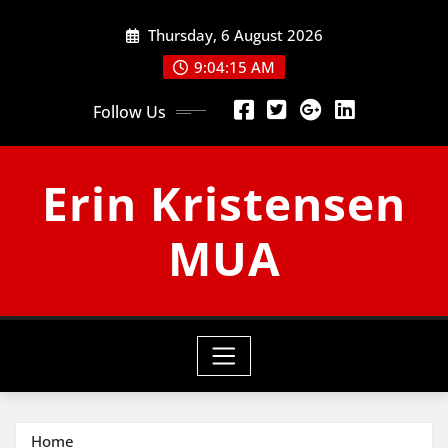
Skip
Thursday, 6 August 2026
to
content
9:04:15 AM
Follow Us
Erin Kristensen
MUA
Home