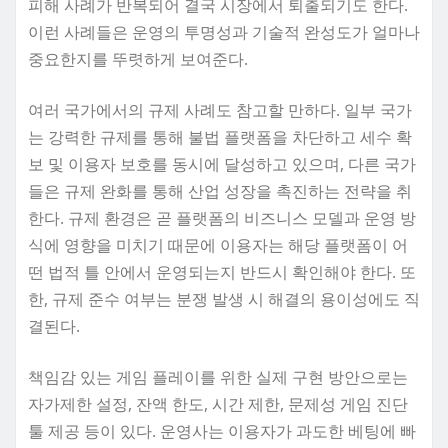
피해 사례가 반복되어 결국 시장에서 퇴출되기도 한다.
이런 사례들은 운영의 투명성과 기술적 완성도가 얼마나
중요한지를 뚜렷하게 보여준다.
여러 국가에서의 규제 사례도 참고할 만하다. 일부 국가
는 강력한 규제를 통해 불법 플랫폼을 차단하고 세수 확
보 및 이용자 보호를 동시에 달성하고 있으며, 다른 국가
들은 규제 완화를 통해 산업 성장을 촉진하는 전략을 취
한다. 규제 환경은 곧 플랫폼의 비즈니스 모델과 운영 방
식에 영향을 미치기 때문에 이용자는 해당 플랫폼이 어
떤 법적 틀 안에서 운영되는지 반드시 확인해야 한다. 또
한, 규제 준수 여부는 분쟁 발생 시 해결의 용이성에도 직
결된다.
책임감 있는 게임 플레이를 위한 실제 구현 방안으로는
자가제한 설정, 잔액 한도, 시간 제한, 문제성 게임 진단
툴 제공 등이 있다. 운영사는 이용자가 과도한 베팅에 빠