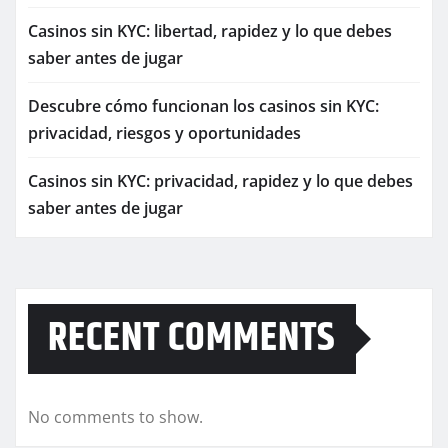
Casinos sin KYC: libertad, rapidez y lo que debes
saber antes de jugar
Descubre cómo funcionan los casinos sin KYC:
privacidad, riesgos y oportunidades
Casinos sin KYC: privacidad, rapidez y lo que debes
saber antes de jugar
RECENT COMMENTS
No comments to show.