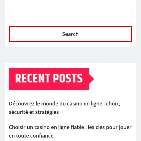
Search
RECENT POSTS
Découvrez le monde du casino en ligne : choix,
sécurité et stratégies
Choisir un casino en ligne fiable : les clés pour jouer
en toute confiance