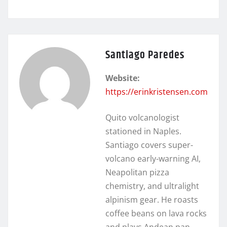
Santiago Paredes
Website:
https://erinkristensen.com
Quito volcanologist
stationed in Naples.
Santiago covers super-
volcano early-warning AI,
Neapolitan pizza
chemistry, and ultralight
alpinism gear. He roasts
coffee beans on lava rocks
and plays Andean pan-