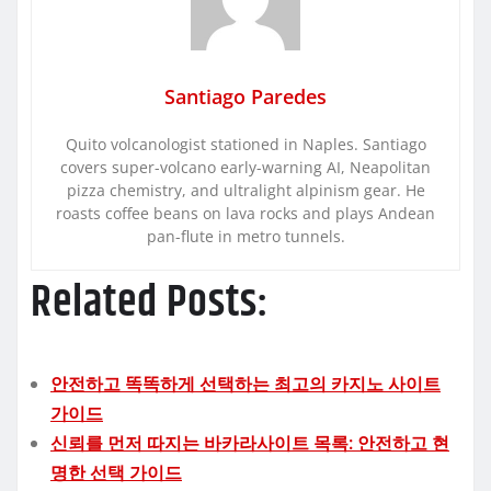
Santiago Paredes
Quito volcanologist stationed in Naples. Santiago
covers super-volcano early-warning AI, Neapolitan
pizza chemistry, and ultralight alpinism gear. He
roasts coffee beans on lava rocks and plays Andean
pan-flute in metro tunnels.
Related Posts:
안전하고 똑똑하게 선택하는 최고의 카지노 사이트
가이드
신뢰를 먼저 따지는 바카라사이트 목록: 안전하고 현
명한 선택 가이드