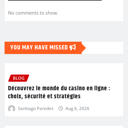
No comments to show.
YOU MAY HAVE MISSED
BLOG
Découvrez le monde du casino en ligne :
choix, sécurité et stratégies
Santiago Paredes
Aug 6, 2026