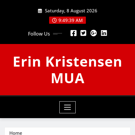
Skip
Saturday, 8 August 2026
to
content
9:49:40 AM
Follow Us
Erin Kristensen
MUA
Home