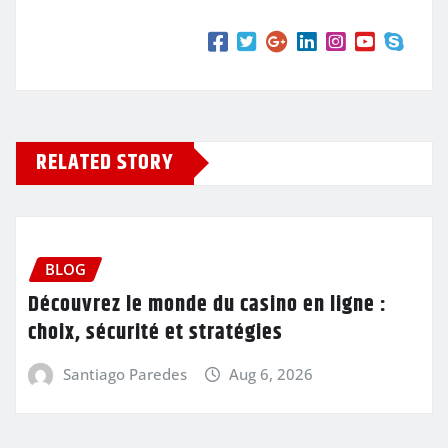
RELATED STORY
BLOG
Découvrez le monde du casino en ligne :
choix, sécurité et stratégies
Santiago Paredes
Aug 6, 2026