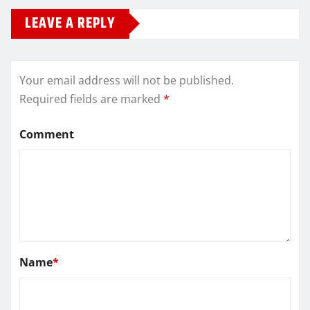
LEAVE A REPLY
Your email address will not be published.
Required fields are marked
*
Comment
Name
*