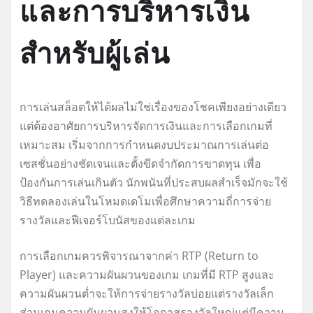
และการบริหารเงิน
สำหรับผู้เล่น
การเล่นสล็อตให้ได้ผลไม่ใช่เรื่องของโชคเพียงอย่างเดียว
แต่ต้องอาศัยการบริหารจัดการเงินและการเลือกเกมที่
เหมาะสม เริ่มจากการกำหนดงบประมาณการเล่นต่อ
เซสชั่นอย่างชัดเจนและตั้งขีดจำกัดการขาดทุน เพื่อ
ป้องกันการเล่นเกินตัว นักพนันที่ประสบผลสำเร็จมักจะใช้
วิธีทดลองเล่นในโหมดเดโมเพื่อศึกษาความถี่การจ่าย
รางวัลและฟีเจอร์โบนัสของแต่ละเกม
การเลือกเกมควรพิจารณาจากค่า RTP (Return to
Player) และความผันผวนของเกม เกมที่มี RTP สูงและ
ความผันผวนต่ำจะให้การจ่ายรางวัลบ่อยแต่รางวัลเล็ก
ส่วนเกมความผันผวนสูงให้โอกาสรางวัลใหญ่แต่มีความ