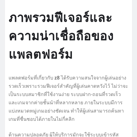
ภาพรวมฟีเจอร์และ
ความน่าเชื่อถือของ
แพลตฟอร์ม
แพลตฟอร์มที่เกี่ยวกับ
z8
ได้รับความสนใจจากผู้เล่นอย่าง
รวดเร็วเพราะรวมฟีเจอร์สำคัญที่ผู้เล่นคาดหวังไว้ ไม่ว่าจะ
เป็นระบบสมาชิกที่ใช้งานง่าย ระบบฝาก-ถอนที่รวดเร็ว
และเกมจากค่ายชั้นนำที่หลากหลาย ภายในระบบมีการ
แบ่งหมวดหมู่เกมอย่างชัดเจน ทำให้ผู้เล่นสามารถค้นหา
เกมที่ชื่นชอบได้ภายในไม่กี่คลิก
ด้านความปลอดภัย ผู้ให้บริการมักจะใช้ระบบเข้ารหัส