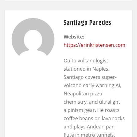
Santiago Paredes
Website:
https://erinkristensen.com
Quito volcanologist
stationed in Naples.
Santiago covers super-
volcano early-warning AI,
Neapolitan pizza
chemistry, and ultralight
alpinism gear. He roasts
coffee beans on lava rocks
and plays Andean pan-
flute in metro tunnels.