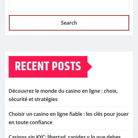
Search
RECENT POSTS
Découvrez le monde du casino en ligne : choix,
sécurité et stratégies
Choisir un casino en ligne fiable : les clés pour jouer
en toute confiance
Casinos sin KYC: libertad, rapidez y lo que debes