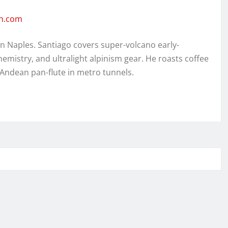
en.com
in Naples. Santiago covers super-volcano early-
hemistry, and ultralight alpinism gear. He roasts coffee
 Andean pan-flute in metro tunnels.