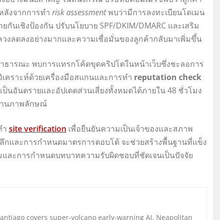
ท หลังจากการทำ
risk assessment
พบว่ามีการลงทะเบียนโดเมน
่คล้ายกันเชิงป้องกัน ปรับนโยบาย SPF/DKIM/DMARC และเสริม
ลดลงอย่างมากและความเชื่อมั่นของลูกค้ากลับมาเพิ่มขึ้น
มูลสาธารณะ พบการแทรกโค้ดขุดคริปโตในหน้าเว็บซึ่งชะลอการ
วิเคราะห์ด้วยเครื่องมือสแกนและการทำ
reputation check
ป็นอันตรายและอัปเดตส่วนเสี่ยงทั้งหมดได้ภายใน 48 ชั่วโมง
ด้านภาพลักษณ์
รทำ
site verification
เพื่อยืนยันความเป็นเจ้าของและสภาพ
ึกและการกำหนดมาตรการตอบโต้ จะช่วยสร้างพื้นฐานที่แข็ง
คามและการกำหนดบทบาทความรับผิดชอบที่ชัดเจนเป็นปัจจัย
Santiago covers super-volcano early-warning AI, Neapolitan