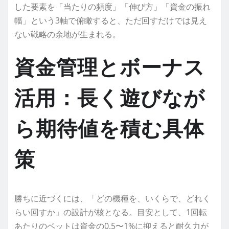
した要素を「当たりの頻度」「伸び方」「資金の振れ
幅」という3軸で俯瞰すると、ただ回すだけでは見え
ない戦略の余地が生まれる。
資金管理とボーナス
活用：長く遊びなが
ら期待値を積む具体
策
勝ちに近づくには、「どの機種を、いくらで、どれく
らい回すか」の設計が核となる。目安として、1回転
あたりのベットは資金の0.5〜1%に抑えると耐久力が