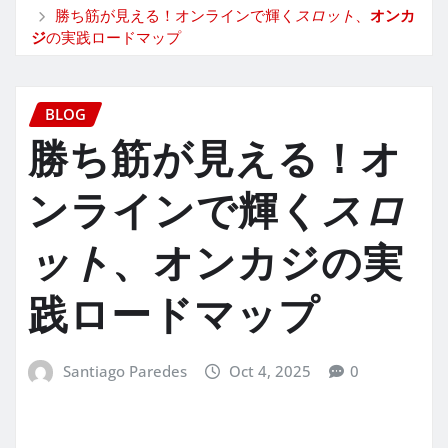
勝ち筋が見える！オンラインで輝く
スロット
、
オンカ
ジ
の実践ロードマップ
BLOG
勝ち筋が見える！オ
ンラインで輝く
スロ
ット
、
オンカジ
の実
践ロードマップ
Santiago Paredes
Oct 4, 2025
0