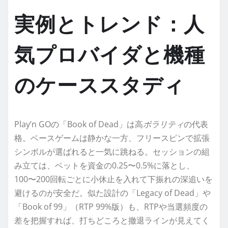
実例とトレンド：人
気プロバイダと機種
のケーススタディ
Play’n GOの「Book of Dead」は高
ボラリティ
の代表
格。ベースゲームは静かな一方、フリースピンで拡張
シンボルが選ばれると一気に跳ねる。セッションの組
み立ては、ベットを資金の0.25〜0.5%に落とし、
100〜200回転ごとに小休止を入れて下振れの深追いを
避けるのが安全だ。似た設計の「Legacy of Dead」や
「Book of 99」（RTP 99%版）も、RTPや当選頻度の
差を把握すれば、打ちどころと撤退ラインが見えてく