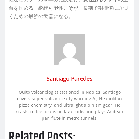
台を固める。継続可能性こそが、長期で期待値に近づ
くための最強の武器になる。
Santiago Paredes
Quito volcanologist stationed in Naples. Santiago
covers super-volcano early-warning AI, Neapolitan
pizza chemistry, and ultralight alpinism gear. He
roasts coffee beans on lava rocks and plays Andean
pan-flute in metro tunnels.
Related Posts: