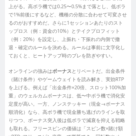
上がる。高ボラ機では0.25〜0.5%まで落とし、低ボラ
で1%前後にするなど、機種の分散に合わせて可変させ
るのがおすすめだ。さらに1セッションあたりのスト
ップロス（例：資金の10%）とテイクプロフィット
（例：20%）を設定し、上振れ・下振れの内側で撤
退・確定のルールを決める。ルールは事前に文字化し
ておくと、ヒートアップ時のブレを防ぎやすい。
オンラインの強みは
ボーナス
とリベートだ。出金条件
（賭け条件）やゲームウェイトを読み解き、実効RTP
を上げる。例えば「出金条件×20倍、スロット100%加
重」のウェルカムボーナスは、低〜中ボラ機で消化安
定度が高い。一方、ノンステッキー（現金→ボーナス
順消化）なら、高ボラ機で現金勝ち逃げのラインを取
りつつ、ボーナス突入後は低ボラで減衰を抑える戦略
も取れる。フリースピンの価値は「スピン数×賭け額