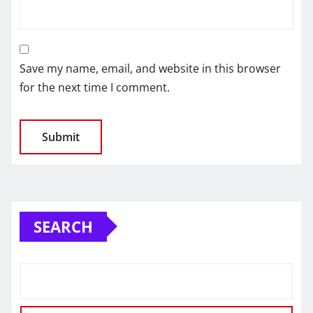
Save my name, email, and website in this browser
for the next time I comment.
SEARCH