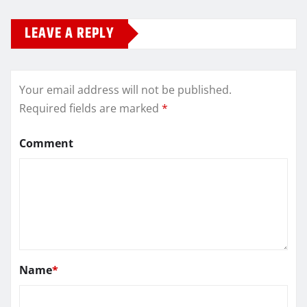
LEAVE A REPLY
Your email address will not be published.
Required fields are marked
*
Comment
Name
*