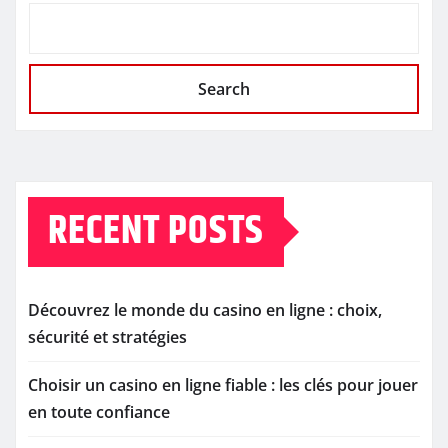
Search
RECENT POSTS
Découvrez le monde du casino en ligne : choix,
sécurité et stratégies
Choisir un casino en ligne fiable : les clés pour jouer
en toute confiance