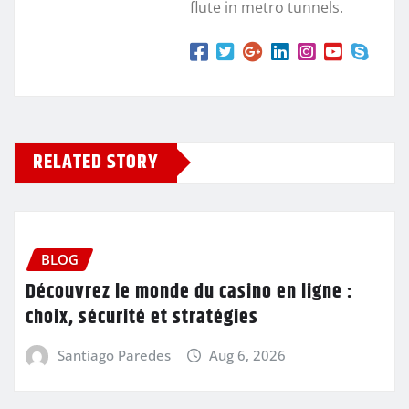
flute in metro tunnels.
RELATED STORY
BLOG
Découvrez le monde du casino en ligne :
choix, sécurité et stratégies
Santiago Paredes
Aug 6, 2026