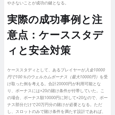
やさないことが成功の鍵となる。
実際の成功事例と注
意点：ケーススタデ
ィと安全対策
ケーススタディとして、あるプレイヤーが
入金10000
円で100％のウェルカムボーナス（最大10000円）
を受
け取った例を考える。合計20000円が利用可能とな
り、ボーナスには×20の賭け条件が付帯していた。こ
の場合、ボーナス額10000円に対して×20なので、ボー
ナス部分だけで20万円分の賭けが必要となる。ただ
し、スロットのみで賭け条件を満たす設計であれば、