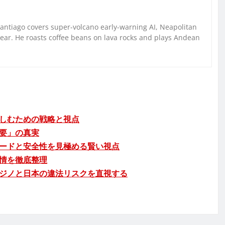
Santiago covers super-volcano early-warning AI, Neapolitan
gear. He roasts coffee beans on lava rocks and plays Andean
しむための戦略と視点
要」の真実
ードと安全性を見極める賢い視点
情を徹底整理
ジノと日本の違法リスクを直視する