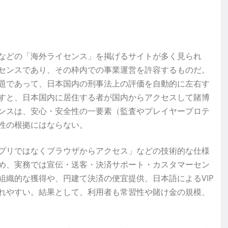
などの「海外ライセンス」を掲げるサイトが多く見られ
センスであり、その枠内での事業運営を許容するものだ。
題であって、日本国内の刑事法上の評価を自動的に左右す
すと、日本国内に居住する者が国内からアクセスして賭博
ンスは、安心・安全性の一要素（監査やプレイヤープロテ
性の根拠にはならない。
プリではなくブラウザからアクセス」などの技術的な仕様
め、実務では宣伝・送客・決済サポート・カスタマーセン
織的な獲得や、円建て決済の便宜提供、日本語によるVIP
れやすい。結果として、利用者も常習性や賭け金の規模、