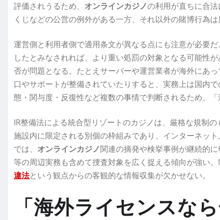
評価されうるため、
オンラインカジノ
の利用が直ちに合法
くじなどの公営の例外がある一方、それ以外の賭博行為は
運営側と利用者側で適用条文が異なる点にも注意が必要だ
したとみなされれば、より重い処罰の対象となる可能性が
否が問題となる。たとえサーバーや運営業者が海外にあっ
口やサポートが整備されていたりすると、実務上は国内で
態・関与度・反復性など複数の事情で判断されるため、「
IR整備法による統合型リゾートのカジノは、厳格な規制
施設内に限定される別個の枠組みであり、インターネット
では、
オンラインカジノ
関連の摘発や検挙事例が継続的に
等の周辺実務も含めて捜査対象を広く捉える傾向が強い。
違法
という観点からの客観的な情報収集が欠かせない。
「海外ライセンスなら