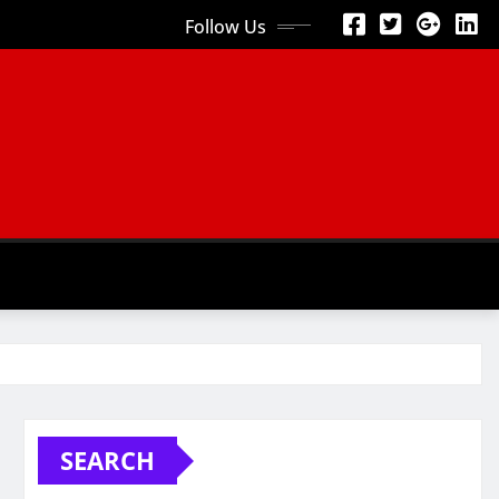
Follow Us
SEARCH