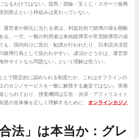
になるわけではない。競馬・競輪・宝くじ・スポーツ振興
原則禁止という枠組みは変わっていない。
。運営者や胴元に当たる者は、利益目的で賭博の場を開帳
ある。一方、一般の利用者は単純賭博罪や常習賭博罪の成
ても、国内向けに宣伝・勧誘が行われたり、日本語決済窓
の賭博行為として扱われやすい。
違法
かどうかは、運営形
海外サイトなら問題ない」という理解は危うい。
のもとで限定的に認められる制度だが、これはオフラインの
上のカジノサービスを一般に解禁する趣旨ではない。実務
報じられており、捜査機関は広告・決済・アフィリエイト
制度の全体像を正しく理解するために、
オンラインカジノ
合法」は本当か：グレ