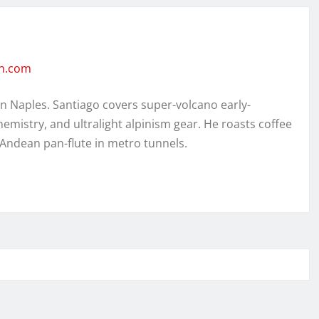
en.com
in Naples. Santiago covers super-volcano early-
hemistry, and ultralight alpinism gear. He roasts coffee
 Andean pan-flute in metro tunnels.