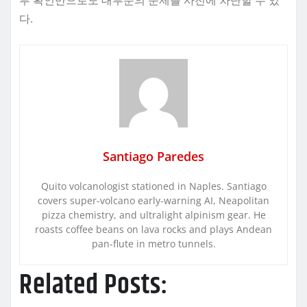
다.
Santiago Paredes
Quito volcanologist stationed in Naples. Santiago
covers super-volcano early-warning AI, Neapolitan
pizza chemistry, and ultralight alpinism gear. He
roasts coffee beans on lava rocks and plays Andean
pan-flute in metro tunnels.
Related Posts: