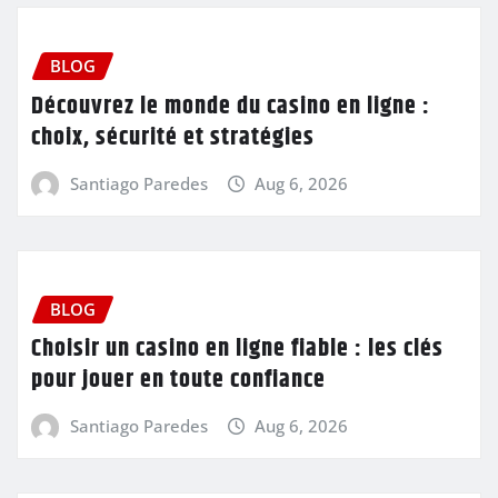
BLOG
Découvrez le monde du casino en ligne :
choix, sécurité et stratégies
Santiago Paredes
Aug 6, 2026
BLOG
Choisir un casino en ligne fiable : les clés
pour jouer en toute confiance
Santiago Paredes
Aug 6, 2026