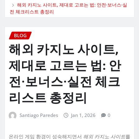
해외 카지노 사이트, 제대로 고르는 법: 안전·보너스·실
전 체크리스트 총정리
BLOG
해외 카지노 사이트,
제대로 고르는 법: 안
전·보너스·실전 체크
리스트 총정리
Santiago Paredes
Jan 1, 2026
0
온라인 게임 환경이 성숙해지면서
해외 카지노 사이트
를