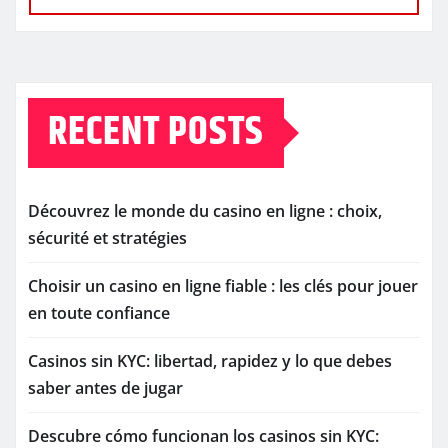
RECENT POSTS
Découvrez le monde du casino en ligne : choix,
sécurité et stratégies
Choisir un casino en ligne fiable : les clés pour jouer
en toute confiance
Casinos sin KYC: libertad, rapidez y lo que debes
saber antes de jugar
Descubre cómo funcionan los casinos sin KYC: