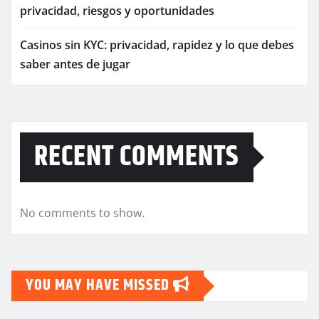
privacidad, riesgos y oportunidades
Casinos sin KYC: privacidad, rapidez y lo que debes
saber antes de jugar
RECENT COMMENTS
No comments to show.
YOU MAY HAVE MISSED