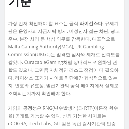
기준
가장 먼저 확인해야 할 요소는 공식
라이선스
다. 규제기
관은 운영사의 자금세탁 방지, 미성년자 접근 차단, 광고
준수, 분쟁 처리 등 핵심 의무를 감독한다. 대표적으로
Malta Gaming Authority(MGA), UK Gambling
Commission(UKGC)는 엄격한 심사와 제재로 신뢰도를
쌓았다. Curaçao eGaming처럼 상대적으로 완화된 관
할도 있으나, 그만큼 자체적인 리스크 점검이 더 필요하
다. 라이선스 표기가 사이트 하단에만 형식적으로 있는
지, 번호와 유효성, 발급기관의 공식 페이지에서 실제로
조회되는지까지 확인해야 한다.
게임의
공정성
은 RNG(난수발생기)와 RTP(이론적 환수
율) 공개로 가늠할 수 있다. 신뢰 가능한 사이트는
eCOGRA, iTech Labs, GLI 같은 독립 검사기관의 인증