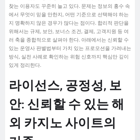
찾는 이용자도 꾸준히 늘고 있다. 문제는 정보의 홍수 속
에서 무엇이 믿을 만한지, 어떤 기준으로 선택해야 하는
지 명확하지 않은 경우가 많다는 점이다. 합리적 판단을
위해서는 규제, 보안, 보너스 조건, 결제, 고객지원 등 여
러 축을 종합적으로 살펴야 한다. 아래에서는 신뢰할 수
있는 운영사 판별법부터 가치 있는 프로모션을 가려내는
방식, 실전 사례로 확인하는 위험 신호까지 핵심만 깊이
있게 정리한다.
라이선스, 공정성, 보
안: 신뢰할 수 있는 해
외 카지노 사이트의