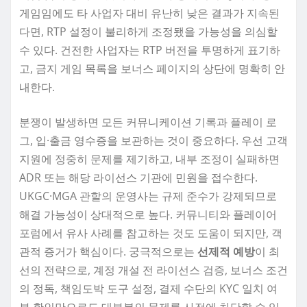
게임임에도 타 사업자 대비 유난히 낮은 결과가 지속된
다면, RTP 설정이 불리하게 조정됐을 가능성을 의심할
수 있다. 건전한 사업자는 RTP 버전을 투명하게 표기하
고, 금지 게임 목록을 보너스 페이지의 상단에 명확히 안
내한다.
분쟁이 발생하면 모든 커뮤니케이션 기록과 플레이 로
그, 입·출금 영수증을 보관하는 것이 중요하다. 우선 고객
지원에 정중히 문제를 제기하고, 내부 조정이 실패하면
ADR 또는 해당 라이선스 기관에 민원을 접수한다.
UKGC·MGA 관할의 운영사는 규제 준수가 강제되므로
해결 가능성이 상대적으로 높다. 커뮤니티와 플레이어
포럼에서 유사 사례를 참고하는 것도 도움이 되지만, 객
관적 증거가 핵심이다. 궁극적으로는
선제적 예방
이 최
선의 전략으로, 계정 개설 전 라이선스 검증, 보너스 조건
의 정독, 책임도박 도구 설정, 결제 수단의 KYC 일치 여
부 확인만으로도 대부분의 문제를 사전에 차단할 수 있