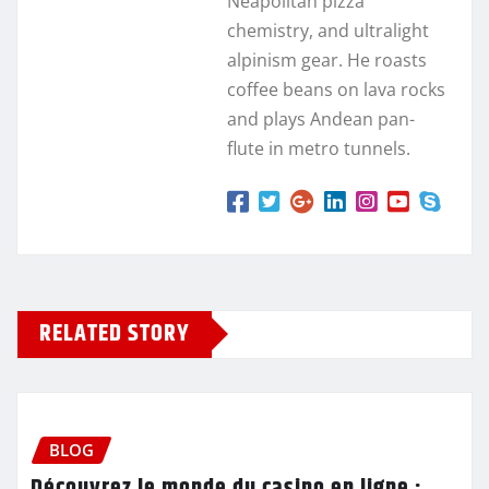
Neapolitan pizza
chemistry, and ultralight
alpinism gear. He roasts
coffee beans on lava rocks
and plays Andean pan-
flute in metro tunnels.
RELATED STORY
BLOG