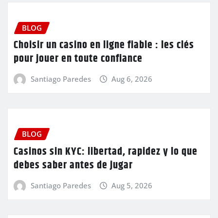
BLOG
Choisir un casino en ligne fiable : les clés
pour jouer en toute confiance
Santiago Paredes
Aug 6, 2026
BLOG
Casinos sin KYC: libertad, rapidez y lo que
debes saber antes de jugar
Santiago Paredes
Aug 5, 2026