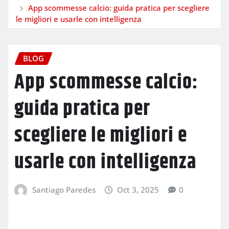
App scommesse calcio: guida pratica per scegliere
le migliori e usarle con intelligenza
BLOG
App scommesse calcio:
guida pratica per
scegliere le migliori e
usarle con intelligenza
Santiago Paredes
Oct 3, 2025
0