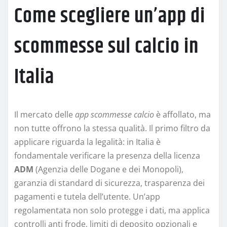
Come scegliere un’app di
scommesse sul calcio in
Italia
Il mercato delle
app scommesse calcio
è affollato, ma
non tutte offrono la stessa qualità. Il primo filtro da
applicare riguarda la legalità: in Italia è
fondamentale verificare la presenza della licenza
ADM
(Agenzia delle Dogane e dei Monopoli),
garanzia di standard di sicurezza, trasparenza dei
pagamenti e tutela dell’utente. Un’app
regolamentata non solo protegge i dati, ma applica
controlli anti frode, limiti di deposito opzionali e