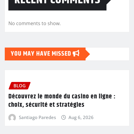
No comments to show.
YOU MAY HAVE MISSED
BLOG
Découvrez le monde du casino en ligne :
choix, sécurité et stratégies
Santiago Paredes
Aug 6, 2026