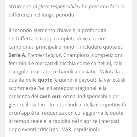
strumenti di
gioco responsabile
che possono fare la
differenza nel lungo periodo.
Il secondo elemento chiave è la profondità
dell’offerta. Un’app completa deve coprire
campionati principali e minori, includere quote su
Serie A
,
Premier League
, Champions, competizioni
femminili e mercati di nicchia come cartellini, calci
d’angolo, marcatori e handicap asiatici. Valuta la
qualità delle
quote
(e quindi il payout), la varietà di
scommesse
live
, gli antepost stagionali e la
presenza del
cash out
, ormai indispensabile per
gestire il rischio. Un buon indice della competitività
di un’app è la frequenza con cui aggiorna le quote
in tempo reale e la rapidità nel riaprire i mercati
dopo eventi critici (gol, VAR, espulsioni).