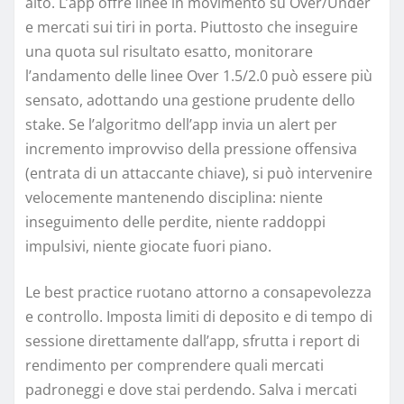
alto. L’app offre linee in movimento su Over/Under
e mercati sui tiri in porta. Piuttosto che inseguire
una quota sul risultato esatto, monitorare
l’andamento delle linee Over 1.5/2.0 può essere più
sensato, adottando una gestione prudente dello
stake. Se l’algoritmo dell’app invia un alert per
incremento improvviso della pressione offensiva
(entrata di un attaccante chiave), si può intervenire
velocemente mantenendo disciplina: niente
inseguimento delle perdite, niente raddoppi
impulsivi, niente giocate fuori piano.
Le best practice ruotano attorno a consapevolezza
e controllo. Imposta limiti di deposito e di tempo di
sessione direttamente dall’app, sfrutta i report di
rendimento per comprendere quali mercati
padroneggi e dove stai perdendo. Salva i mercati