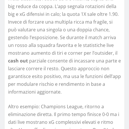
big reduce da coppa. L’app segnala rotazioni della
big e xG difensivi in calo; la quota 1X sale oltre 1.90.
Invece di forzare una multipla ricca ma fragile, si
può valutare una singola o una doppia chance,
gestendo l’esposizione. Se durante il match arriva
un rosso alla squadra favorita e le statistiche live
mostrano aumento di tiri e corner per l’outsider, il
cash out
parziale consente di incassare una parte e
lasciare correre il resto. Questo approccio non
garantisce esito positivo, ma usa le funzioni dell’app
per modulare rischio e rendimento in base a
informazioni aggiornate.
Altro esempio: Champions League, ritorno a
eliminazione diretta. Il primo tempo finisce 0-0 ma i
dati live mostrano xG complessivi elevati e ritmo