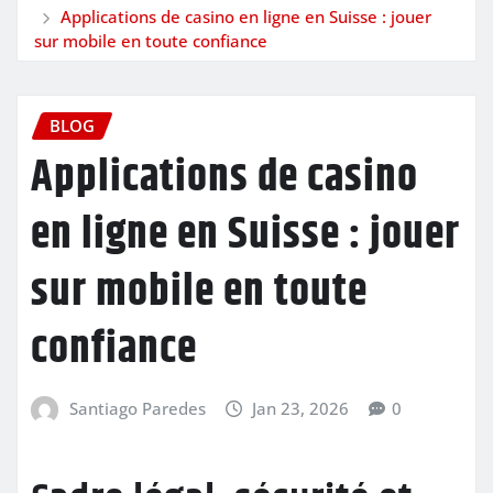
Applications de casino en ligne en Suisse : jouer
sur mobile en toute confiance
BLOG
Applications de casino
en ligne en Suisse : jouer
sur mobile en toute
confiance
Santiago Paredes
Jan 23, 2026
0