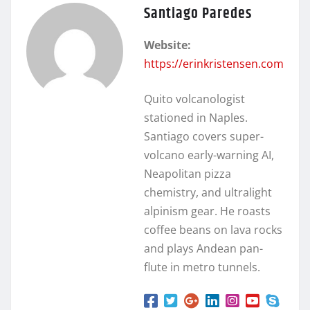
Santiago Paredes
Website:
https://erinkristensen.com
Quito volcanologist
stationed in Naples.
Santiago covers super-
volcano early-warning AI,
Neapolitan pizza
chemistry, and ultralight
alpinism gear. He roasts
coffee beans on lava rocks
and plays Andean pan-
flute in metro tunnels.