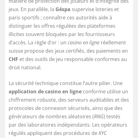
matière de protection des joueurs et d’intégrité des
jeux. En parallèle, la
Géspa
supervise loteries et
paris sportifs ; connaître ces autorités aide à
distinguer les offres régulées des plateformes
illicites souvent bloquées par les fournisseurs
d’accès. La règle d’or : un
casino en ligne
réellement
suisse propose des jeux certifiés, des paiements en
CHF
et des outils de jeu responsable conformes au
droit national.
La sécurité technique constitue l’autre pilier. Une
application de casino en ligne
conforme utilise un
chiffrement robuste, des serveurs auditables et des
protocoles de connexion sécurisés, ainsi que des
générateurs de nombres aléatoires (
RNG
) testés
par des laboratoires indépendants. Les opérateurs
régulés appliquent des procédures de
KYC