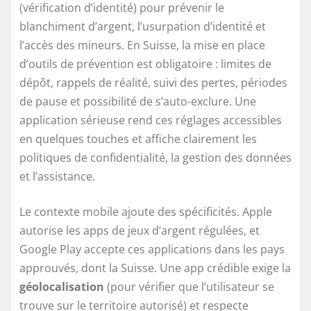
(vérification d’identité) pour prévenir le
blanchiment d’argent, l’usurpation d’identité et
l’accès des mineurs. En Suisse, la mise en place
d’outils de prévention est obligatoire : limites de
dépôt, rappels de réalité, suivi des pertes, périodes
de pause et possibilité de s’auto-exclure. Une
application sérieuse rend ces réglages accessibles
en quelques touches et affiche clairement les
politiques de confidentialité, la gestion des données
et l’assistance.
Le contexte mobile ajoute des spécificités. Apple
autorise les apps de jeux d’argent régulées, et
Google Play accepte ces applications dans les pays
approuvés, dont la Suisse. Une app crédible exige la
géolocalisation
(pour vérifier que l’utilisateur se
trouve sur le territoire autorisé) et respecte