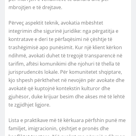
mbrojtjen e të drejtave.
Përveç aspektit teknik, avokatia mbështet
integrimin dhe sigurinë juridike: nga përgatitja e
kontratave e deri te përfaqësimi në çështje të
trashëgimisë apo punësimit. Kur një klient kërkon
ndihmë, avokati duhet të tregojë transparencë në
tarifim, aftësi komunikimi dhe njohuri të thella të
jurisprudencës lokale. Për komunitetet shqiptare,
kjo shpesh përkthehet në nevojën për avokate dhe
avokatë që kuptojnë kontekstin kulturor dhe
gjuhësor, duke krijuar besim dhe akses më të lehtë
te zgjidhjet ligjore.
Lista e praktikave më të kërkuara përfshin punë me
familjet, imigracionin, çështjet e pronës dhe