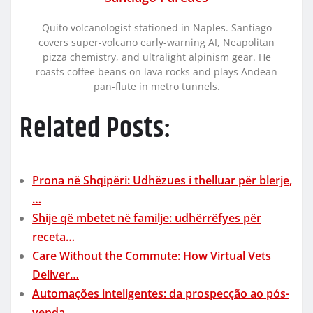
Quito volcanologist stationed in Naples. Santiago
covers super-volcano early-warning AI, Neapolitan
pizza chemistry, and ultralight alpinism gear. He
roasts coffee beans on lava rocks and plays Andean
pan-flute in metro tunnels.
Related Posts:
Prona në Shqipëri: Udhëzues i thelluar për blerje,
…
Shije që mbetet në familje: udhërrëfyes për
receta…
Care Without the Commute: How Virtual Vets
Deliver…
Automações inteligentes: da prospecção ao pós-
venda,…