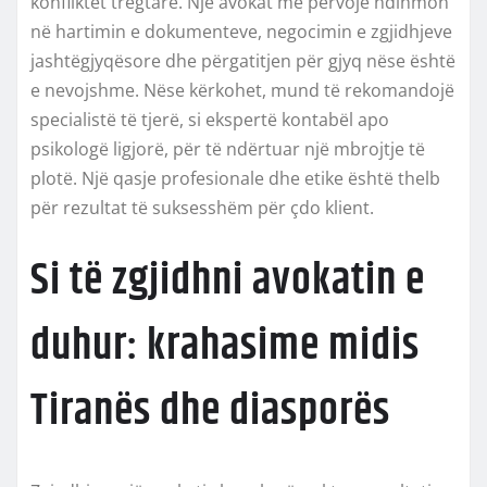
konfliktet tregtare. Një avokat me përvojë ndihmon
në hartimin e dokumenteve, negocimin e zgjidhjeve
jashtëgjyqësore dhe përgatitjen për gjyq nëse është
e nevojshme. Nëse kërkohet, mund të rekomandojë
specialistë të tjerë, si ekspertë kontabël apo
psikologë ligjorë, për të ndërtuar një mbrojtje të
plotë. Një qasje profesionale dhe etike është thelb
për rezultat të suksesshëm për çdo klient.
Si të zgjidhni avokatin e
duhur: krahasime midis
Tiranës dhe diasporës