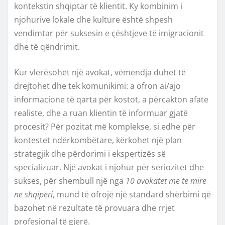
kontekstin shqiptar të klientit. Ky kombinim i
njohurive lokale dhe kulture është shpesh
vendimtar për suksesin e çështjeve të imigracionit
dhe të qëndrimit.
Kur vlerësohet një avokat, vëmendja duhet të
drejtohet dhe tek komunikimi: a ofron ai/ajo
informacione të qarta për kostot, a përcakton afate
realiste, dhe a ruan klientin të informuar gjatë
procesit? Për pozitat më komplekse, si edhe për
kontestet ndërkombëtare, kërkohet një plan
strategjik dhe përdorimi i ekspertizës së
specializuar. Një avokat i njohur për seriozitet dhe
sukses, për shembull një nga
10 avokatet me te mire
ne shqiperi
, mund të ofrojë një standard shërbimi që
bazohet në rezultate të provuara dhe rrjet
profesional të gjerë.