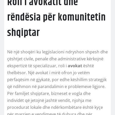
Roli i avokatit dhe
rëndësia për komunitetin
shqiptar
Në një shoqëri ku legjislacioni ndryshon shpesh dhe
çështjet civile, penale dhe administrative kërkojnë
ekspertizë të specializuar, roli i
avokat
është
thelbësor. Një avokat i mirë ofron jo vetëm
përfaqësim në gjykatë, por edhe këshillim strategjik
që ndihmon në parandalimin e problemeve ligjore.
Për familjet shqiptare, bizneset e vogla dhe
individët që jetojnë jashtë vendit, njohja me
procedurat lokale dhe ndërkombëtare është kyçe
për marrjen e vendimeve të duhura dhe për