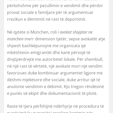
përkohshme për pezullimin e vendimit dhe përdor
provat sociale e familjare për të argumentuar
rrezikun e dëmtimit në rast të deportimit.
Në qytete si München, roli i
avokat shqiptar ne
münchen
merr dimension tjetër, sepse avokatët atje
shpesh bashkëpunojnë me organizata që
mbështesin emigrantët dhe kanë përvojë të
drejtpërdrejtë me autoritetet lokale. Për shembull,
në një rast të vërtetë, një avokate mori një vendim
favorizues duke kombinuar argumentet ligjore me
dëshmi mjekësore dhe sociale, duke arritur që të
anulonte vendimin e dëbimit. Kjo tregon rëndësinë
e punës së ekipit dhe dokumentacionit të plotë.
Raste të tjera përfshijnë ndërhyrje në procedura të
punësimit ku punonjësi rrezikon largimin për