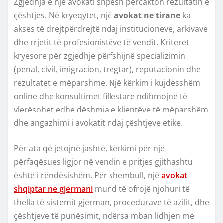
Zgjedhja e një avokati shpesh përcakton rezultatin e
çështjes. Në kryeqytet, një
avokat ne tirane
ka
akses të drejtpërdrejtë ndaj institucioneve, arkivave
dhe rrjetit të profesionistëve të vendit. Kriteret
kryesore për zgjedhje përfshijnë specializimin
(penal, civil, imigracion, tregtar), reputacionin dhe
rezultatet e mëparshme. Një kërkim i kujdesshëm
online dhe konsultimet fillestare ndihmojnë të
vlerësohet edhe dëshmia e klientëve të mëparshëm
dhe angazhimi i avokatit ndaj çështjeve etike.
Për ata që jetojnë jashtë, kërkimi për një
përfaqësues ligjor në vendin e pritjes gjithashtu
është i rëndësishëm. Për shembull, një
avokat
shqiptar ne gjermani
mund të ofrojë njohuri të
thella të sistemit gjerman, procedurave të azilit, dhe
çështjeve të punësimit, ndërsa mban lidhjen me