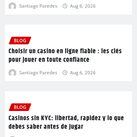
Santiago Paredes
Aug 6, 2026
BLOG
Choisir un casino en ligne fiable : les clés
pour jouer en toute confiance
Santiago Paredes
Aug 6, 2026
BLOG
Casinos sin KYC: libertad, rapidez y lo que
debes saber antes de jugar