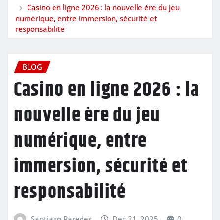
Casino en ligne 2026 : la nouvelle ère du jeu
numérique, entre immersion, sécurité et
responsabilité
BLOG
Casino en ligne 2026 : la
nouvelle ère du jeu
numérique, entre
immersion, sécurité et
responsabilité
Santiago Paredes
Dec 21, 2025
0