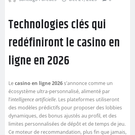
Technologies clés qui
redéfiniront le casino en
ligne en 2026
Le
casino en ligne 2026
s’annonce comme un
écosystème ultra-personnalisé, alimenté par
l’
intelligence artificielle
. Les plateformes utiliseront
des modèles prédictifs pour proposer des lobbies
dynamiques, des bonus ajustés au profil, et des
limites personnalisées de dépôt et de temps de jeu.
Ce moteur de recommandation, plus fin que jamais,