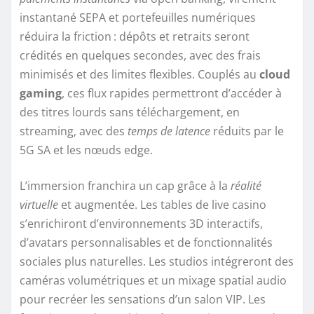
instantané SEPA et portefeuilles numériques
réduira la friction : dépôts et retraits seront
crédités en quelques secondes, avec des frais
minimisés et des limites flexibles. Couplés au
cloud
gaming
, ces flux rapides permettront d’accéder à
des titres lourds sans téléchargement, en
streaming, avec des
temps de latence
réduits par le
5G SA et les nœuds edge.
L’immersion franchira un cap grâce à la
réalité
virtuelle
et augmentée. Les tables de live casino
s’enrichiront d’environnements 3D interactifs,
d’avatars personnalisables et de fonctionnalités
sociales plus naturelles. Les studios intégreront des
caméras volumétriques et un mixage spatial audio
pour recréer les sensations d’un salon VIP. Les