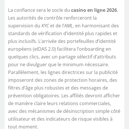
La confiance sera le socle du
casino en ligne 2026
.
Les autorités de contrôle renforceront la
supervision du
KYC
et de l’
AML
, en harmonisant des
standards de vérification d’identité plus rapides et
plus inclusifs. L’arrivée des portefeuilles d’identité
européens (eIDAS 2.0) facilitera l’onboarding en
quelques clics, avec un partage sélectif d’attributs
pour ne divulguer que le minimum nécessaire.
Parallèlement, les lignes directrices sur la publicité
imposeront des zones de protection horaires, des
filtres d’âge plus robustes et des messages de
prévention obligatoires. Les affiliés devront afficher
de manière claire leurs relations commerciales,
avec des mécanismes de désinscription simple côté
utilisateur et des indicateurs de risque visibles à
tout moment.