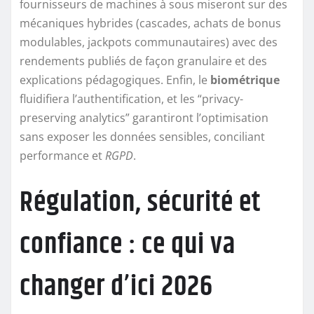
fournisseurs de machines à sous miseront sur des
mécaniques hybrides (cascades, achats de bonus
modulables, jackpots communautaires) avec des
rendements publiés de façon granulaire et des
explications pédagogiques. Enfin, le
biométrique
fluidifiera l’authentification, et les “privacy-
preserving analytics” garantiront l’optimisation
sans exposer les données sensibles, conciliant
performance et
RGPD
.
Régulation, sécurité et
confiance : ce qui va
changer d’ici 2026