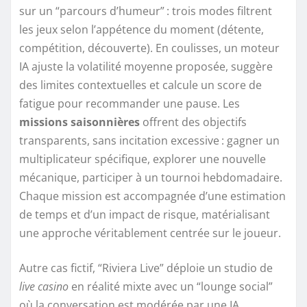
sur un “parcours d’humeur” : trois modes filtrent
les jeux selon l’appétence du moment (détente,
compétition, découverte). En coulisses, un moteur
IA ajuste la volatilité moyenne proposée, suggère
des limites contextuelles et calcule un score de
fatigue pour recommander une pause. Les
missions saisonnières
offrent des objectifs
transparents, sans incitation excessive : gagner un
multiplicateur spécifique, explorer une nouvelle
mécanique, participer à un tournoi hebdomadaire.
Chaque mission est accompagnée d’une estimation
de temps et d’un impact de risque, matérialisant
une approche véritablement centrée sur le joueur.
Autre cas fictif, “Riviera Live” déploie un studio de
live casino
en réalité mixte avec un “lounge social”
où la conversation est modérée par une IA