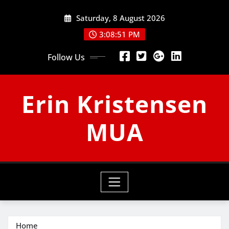
Skip
Saturday, 8 August 2026
to
content
3:08:51 PM
Follow Us
Erin Kristensen
MUA
Home