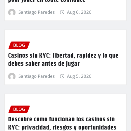
pour jouer en toute confiance
Santiago Paredes
Aug 6, 2026
BLOG
Casinos sin KYC: libertad, rapidez y lo que
debes saber antes de jugar
Santiago Paredes
Aug 5, 2026
BLOG
Descubre cómo funcionan los casinos sin
KYC: privacidad, riesgos y oportunidades