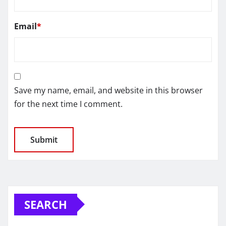
Email
*
Save my name, email, and website in this browser
for the next time I comment.
SEARCH