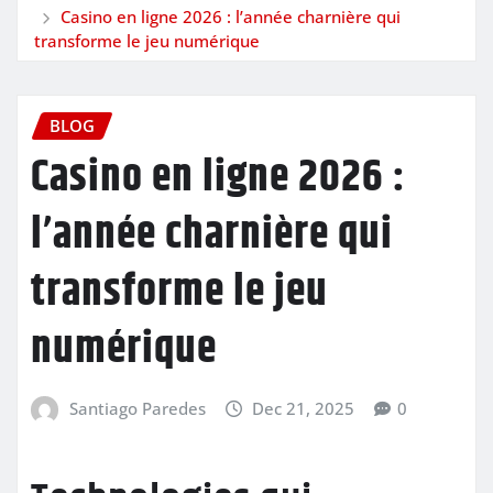
Casino en ligne 2026 : l’année charnière qui
transforme le jeu numérique
BLOG
Casino en ligne 2026 :
l’année charnière qui
transforme le jeu
numérique
Santiago Paredes
Dec 21, 2025
0