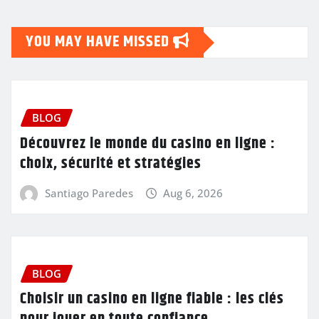
YOU MAY HAVE MISSED
BLOG
Découvrez le monde du casino en ligne :
choix, sécurité et stratégies
Santiago Paredes
Aug 6, 2026
BLOG
Choisir un casino en ligne fiable : les clés