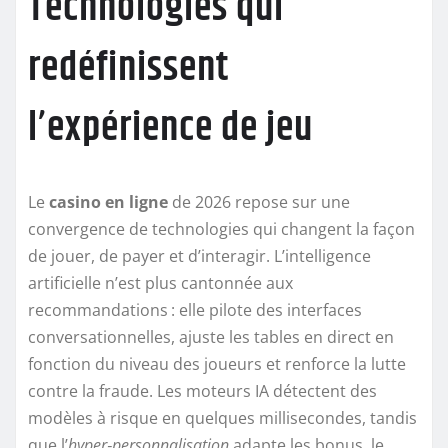
Technologies qui
redéfinissent
l’expérience de jeu
Le
casino en ligne
de 2026 repose sur une
convergence de technologies qui changent la façon
de jouer, de payer et d’interagir. L’intelligence
artificielle n’est plus cantonnée aux
recommandations : elle pilote des interfaces
conversationnelles, ajuste les tables en direct en
fonction du niveau des joueurs et renforce la lutte
contre la fraude. Les moteurs IA détectent des
modèles à risque en quelques millisecondes, tandis
que l’
hyper‑personnalisation
adapte les bonus, le