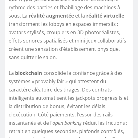
rythme des parties et l’habillage des machines à
sous. La
réalité augmentée
et la
réalité virtuelle
transforment les lobbys en espaces immersifs :
avatars stylisés, croupiers en 3D photoréalistes,
effets sonores spatialisés et mini‑jeux collaboratifs
créent une sensation d’établissement physique,
sans quitter le salon.
La
blockchain
consolide la confiance grâce à des
systèmes « provably fair » qui attestent du
caractère aléatoire des tirages. Des contrats
intelligents automatisent les jackpots progressifs et
la distribution de bonus, évitant les délais
d’exécution. Côté paiements, l’essor des rails
instantanés et de l’
open banking
réduit les frictions :
retrait en quelques secondes, plafonds contrôlés,