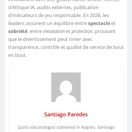
d’éthique IA, audits externes, publication
d’indicateurs de jeu responsable. En 2026, les
leaders assurent un équilibre entre
spectacle
et
sobriété
, entre
innovation
et
protection
, prouvant
que le divertissement peut rimer avec
transparence, contrôle et qualité de service de bout
en bout.
Santiago Paredes
Quito volcanologist stationed in Naples. Santiago