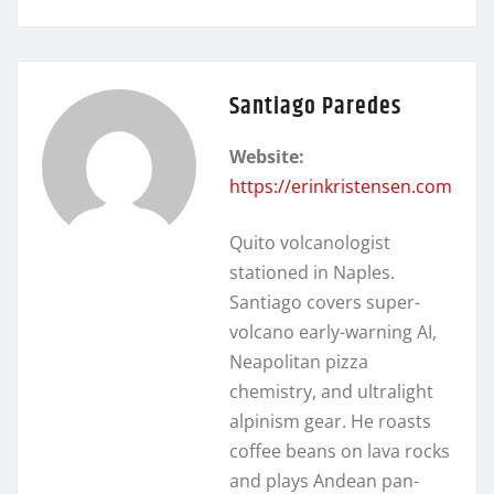
Santiago Paredes
Website:
https://erinkristensen.com
Quito volcanologist
stationed in Naples.
Santiago covers super-
volcano early-warning AI,
Neapolitan pizza
chemistry, and ultralight
alpinism gear. He roasts
coffee beans on lava rocks
and plays Andean pan-