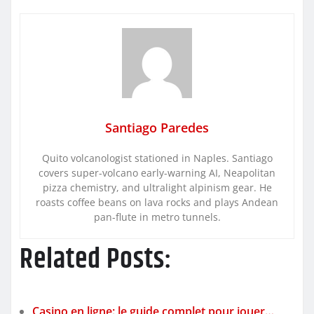
Santiago Paredes
Quito volcanologist stationed in Naples. Santiago
covers super-volcano early-warning AI, Neapolitan
pizza chemistry, and ultralight alpinism gear. He
roasts coffee beans on lava rocks and plays Andean
pan-flute in metro tunnels.
Related Posts:
Casino en ligne: le guide complet pour jouer…