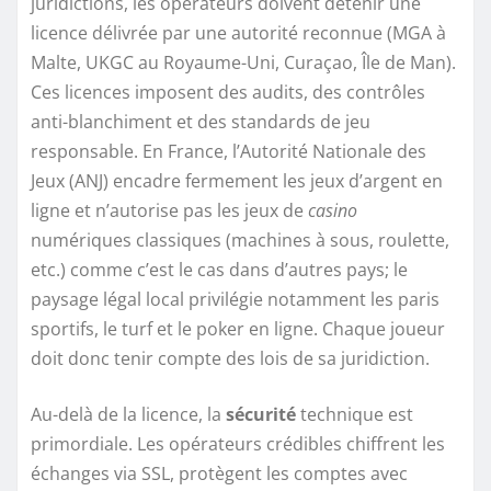
juridictions, les opérateurs doivent détenir une
licence délivrée par une autorité reconnue (MGA à
Malte, UKGC au Royaume-Uni, Curaçao, Île de Man).
Ces licences imposent des audits, des contrôles
anti-blanchiment et des standards de jeu
responsable. En France, l’Autorité Nationale des
Jeux (ANJ) encadre fermement les jeux d’argent en
ligne et n’autorise pas les jeux de
casino
numériques classiques (machines à sous, roulette,
etc.) comme c’est le cas dans d’autres pays; le
paysage légal local privilégie notamment les paris
sportifs, le turf et le poker en ligne. Chaque joueur
doit donc tenir compte des lois de sa juridiction.
Au-delà de la licence, la
sécurité
technique est
primordiale. Les opérateurs crédibles chiffrent les
échanges via SSL, protègent les comptes avec