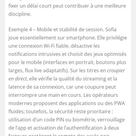
fixer un délai court peut contribuer à une meilleure
discipline.
Exemple 4 – Mobile et stabilité de session. Sofia
joue essentiellement sur smartphone. Elle privilégie
une connexion Wi-Fi fiable, désactive les
notifications intrusives et choisit des jeux optimisés
pour le mobile (interfaces en portrait, boutons plus
larges, flux live adaptatifs). Sur les titres en
croupier
en direct
, elle vérifie la qualité du streaming et la
latence de sa connexion, car une coupure peut
interrompre une main en cours. Les opérateurs
modernes proposent des applications ou des PWA
fluides; toutefois, la sécurité reste prioritaire :
utilisation d’un code PIN ou biométrie, verrouillage
de l’app et activation de l’authentification à deux
facteurs protègent le compte des accès non