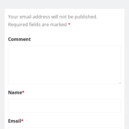
Your email address will not be published.
Required fields are marked
*
Comment
Name
*
Email
*