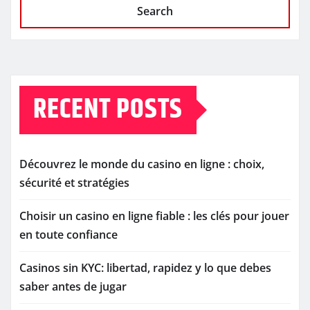
Search
RECENT POSTS
Découvrez le monde du casino en ligne : choix,
sécurité et stratégies
Choisir un casino en ligne fiable : les clés pour jouer
en toute confiance
Casinos sin KYC: libertad, rapidez y lo que debes
saber antes de jugar