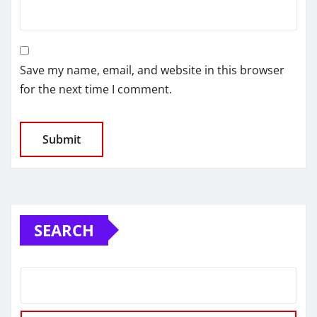
Save my name, email, and website in this browser
for the next time I comment.
SEARCH