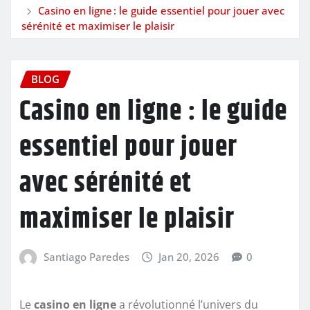
Casino en ligne : le guide essentiel pour jouer avec
sérénité et maximiser le plaisir
BLOG
Casino en ligne : le guide
essentiel pour jouer
avec sérénité et
maximiser le plaisir
Santiago Paredes
Jan 20, 2026
0
Le
casino en ligne
a révolutionné l’univers du