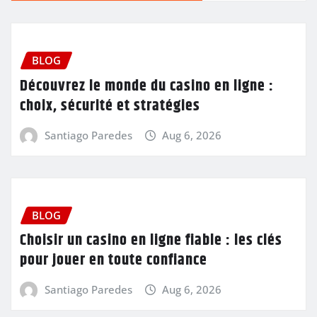
BLOG
Découvrez le monde du casino en ligne :
choix, sécurité et stratégies
Santiago Paredes
Aug 6, 2026
BLOG
Choisir un casino en ligne fiable : les clés
pour jouer en toute confiance
Santiago Paredes
Aug 6, 2026