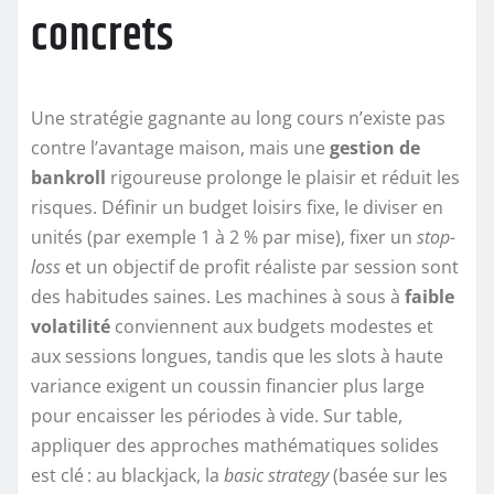
concrets
Une stratégie gagnante au long cours n’existe pas
contre l’avantage maison, mais une
gestion de
bankroll
rigoureuse prolonge le plaisir et réduit les
risques. Définir un budget loisirs fixe, le diviser en
unités (par exemple 1 à 2 % par mise), fixer un
stop-
loss
et un objectif de profit réaliste par session sont
des habitudes saines. Les machines à sous à
faible
volatilité
conviennent aux budgets modestes et
aux sessions longues, tandis que les slots à haute
variance exigent un coussin financier plus large
pour encaisser les périodes à vide. Sur table,
appliquer des approches mathématiques solides
est clé : au blackjack, la
basic strategy
(basée sur les