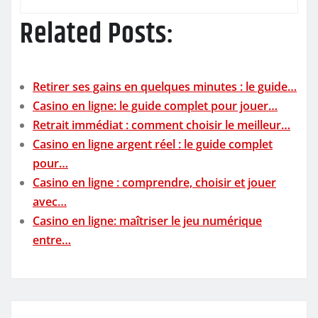
Related Posts:
Retirer ses gains en quelques minutes : le guide…
Casino en ligne: le guide complet pour jouer…
Retrait immédiat : comment choisir le meilleur…
Casino en ligne argent réel : le guide complet
pour…
Casino en ligne : comprendre, choisir et jouer
avec…
Casino en ligne: maîtriser le jeu numérique
entre…