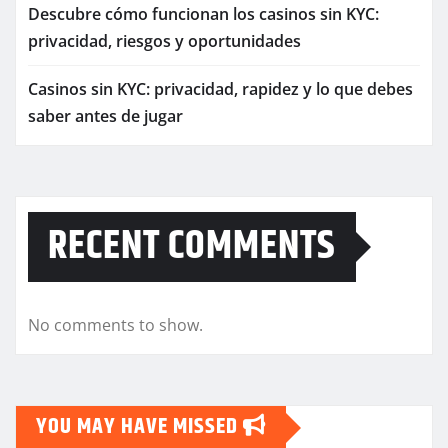
Descubre cómo funcionan los casinos sin KYC:
privacidad, riesgos y oportunidades
Casinos sin KYC: privacidad, rapidez y lo que debes
saber antes de jugar
RECENT COMMENTS
No comments to show.
YOU MAY HAVE MISSED