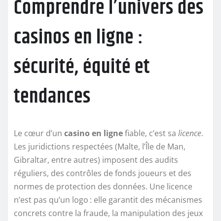
Comprendre l’univers des
casinos en ligne :
sécurité, équité et
tendances
Le cœur d’un
casino en ligne
fiable, c’est sa
licence
.
Les juridictions respectées (Malte, l’Île de Man,
Gibraltar, entre autres) imposent des audits
réguliers, des contrôles de fonds joueurs et des
normes de protection des données. Une licence
n’est pas qu’un logo : elle garantit des mécanismes
concrets contre la fraude, la manipulation des jeux