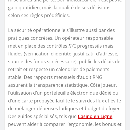
gain quotidien, mais la qualité de ses décisions
selon ses règles prédéfinies.
La sécurité opérationnelle s’illustre aussi par des
pratiques concrètes. Un opérateur responsable
met en place des contrôles
KYC
progressifs mais
fluides (vérification d’identité, justificatif d’adresse,
source des fonds si nécessaire), publie les délais de
retrait et respecte un calendrier de paiements
stable. Des rapports mensuels d’audit RNG
assurent la transparence statistique. Côté joueur,
l’utilisation d’un portefeuille électronique dédié ou
d’une carte prépayée facilite le suivi des flux et évite
de mélanger dépenses ludiques et budget du foyer.
Des guides spécialisés, tels que
Casino en Ligne
,
peuvent aider à comparer l’ergonomie, les bonus et