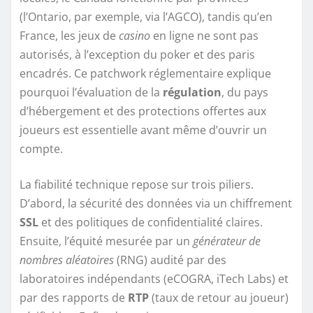
(l’Ontario, par exemple, via l’AGCO), tandis qu’en
France, les jeux de
casino
en ligne ne sont pas
autorisés, à l’exception du poker et des paris
encadrés. Ce patchwork réglementaire explique
pourquoi l’évaluation de la
régulation
, du pays
d’hébergement et des protections offertes aux
joueurs est essentielle avant même d’ouvrir un
compte.
La fiabilité technique repose sur trois piliers.
D’abord, la sécurité des données via un chiffrement
SSL
et des politiques de confidentialité claires.
Ensuite, l’équité mesurée par un
générateur de
nombres aléatoires
(RNG) audité par des
laboratoires indépendants (eCOGRA, iTech Labs) et
par des rapports de
RTP
(taux de retour au joueur)