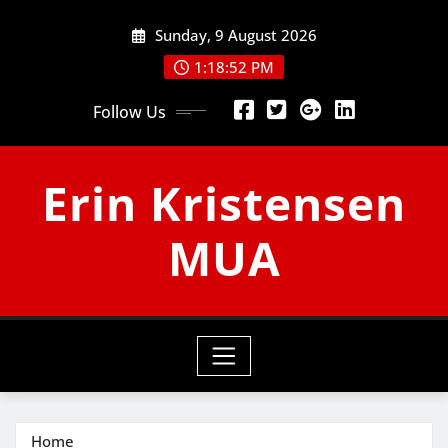
Skip
Sunday, 9 August 2026
to
content
1:18:53 PM
Follow Us
Erin Kristensen
MUA
Home