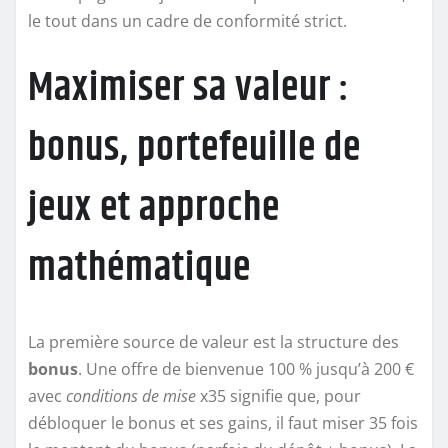
le tout dans un cadre de conformité strict.
Maximiser sa valeur :
bonus, portefeuille de
jeux et approche
mathématique
La première source de valeur est la structure des
bonus
. Une offre de bienvenue 100 % jusqu’à 200 €
avec
conditions de mise
x35 signifie que, pour
débloquer le bonus et ses gains, il faut miser 35 fois