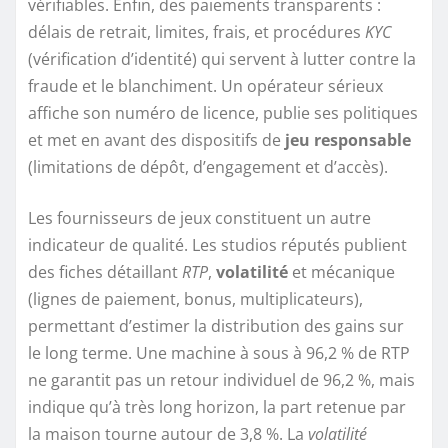
vérifiables. Enfin, des paiements transparents :
délais de retrait, limites, frais, et procédures
KYC
(vérification d’identité) qui servent à lutter contre la
fraude et le blanchiment. Un opérateur sérieux
affiche son numéro de licence, publie ses politiques
et met en avant des dispositifs de
jeu responsable
(limitations de dépôt, d’engagement et d’accès).
Les fournisseurs de jeux constituent un autre
indicateur de qualité. Les studios réputés publient
des fiches détaillant
RTP
,
volatilité
et mécanique
(lignes de paiement, bonus, multiplicateurs),
permettant d’estimer la distribution des gains sur
le long terme. Une machine à sous à 96,2 % de RTP
ne garantit pas un retour individuel de 96,2 %, mais
indique qu’à très long horizon, la part retenue par
la maison tourne autour de 3,8 %. La
volatilité