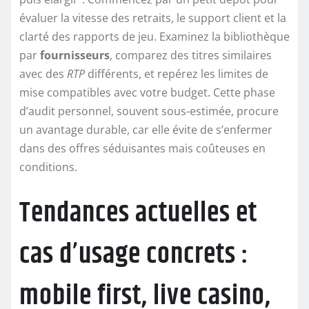
évaluer la vitesse des retraits, le support client et la
clarté des rapports de jeu. Examinez la bibliothèque
par
fournisseurs
, comparez des titres similaires
avec des
RTP
différents, et repérez les limites de
mise compatibles avec votre budget. Cette phase
d’audit personnel, souvent sous-estimée, procure
un avantage durable, car elle évite de s’enfermer
dans des offres séduisantes mais coûteuses en
conditions.
Tendances actuelles et
cas d’usage concrets :
mobile first, live casino,