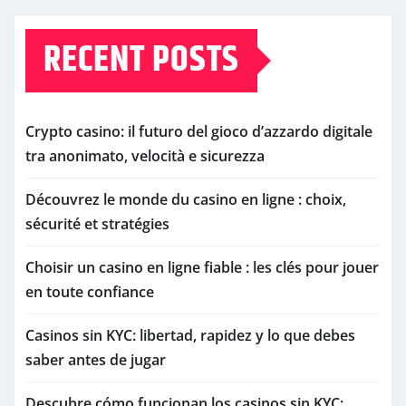
RECENT POSTS
Crypto casino: il futuro del gioco d’azzardo digitale
tra anonimato, velocità e sicurezza
Découvrez le monde du casino en ligne : choix,
sécurité et stratégies
Choisir un casino en ligne fiable : les clés pour jouer
en toute confiance
Casinos sin KYC: libertad, rapidez y lo que debes
saber antes de jugar
Descubre cómo funcionan los casinos sin KYC: