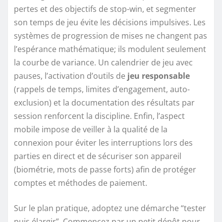
pertes et des objectifs de stop-win, et segmenter
son temps de jeu évite les décisions impulsives. Les
systèmes de progression de mises ne changent pas
l’espérance mathématique; ils modulent seulement
la courbe de variance. Un calendrier de jeu avec
pauses, l’activation d’outils de
jeu responsable
(rappels de temps, limites d’engagement, auto-
exclusion) et la documentation des résultats par
session renforcent la discipline. Enfin, l’aspect
mobile impose de veiller à la qualité de la
connexion pour éviter les interruptions lors des
parties en direct et de sécuriser son appareil
(biométrie, mots de passe forts) afin de protéger
comptes et méthodes de paiement.
Sur le plan pratique, adoptez une démarche “tester
puis élargir”. Commencez par un petit dépôt pour