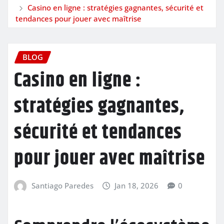
Casino en ligne : stratégies gagnantes, sécurité et
tendances pour jouer avec maîtrise
BLOG
Casino en ligne :
stratégies gagnantes,
sécurité et tendances
pour jouer avec maîtrise
Santiago Paredes
Jan 18, 2026
0