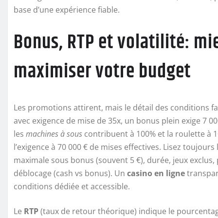
base d’une expérience fiable.
Bonus, RTP et volatilité: 
maximiser votre budget
Les promotions attirent, mais le détail des conditions f
avec exigence de mise de 35x, un bonus plein exige 7 000
les
machines à sous
contribuent à 100% et la roulette à 
l’exigence à 70 000 € de mises effectives. Lisez toujours
maximale sous bonus (souvent 5 €), durée, jeux exclus,
déblocage (cash vs bonus). Un
casino en ligne
transpar
conditions dédiée et accessible.
Le
RTP
(taux de retour théorique) indique le pourcentag