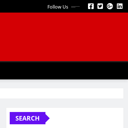
Follow Us
SEARCH