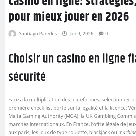
Casino en ligne: stratégies
pour mieux jouer en 2026
Santiago Paredes
Jan 9, 2026
0
Choisir un casino en ligne f
sécurité
Face à la multiplication des plateformes, sélectionner 
première check-list porte sur la légalité et la licence: Vé
Malta Gaming Authority (MGA), la UK Gambling Commiss
marchés internationaux. En France, l’offre légale de je
aux paris; les jeux de type roulette, blackjack ou
machine