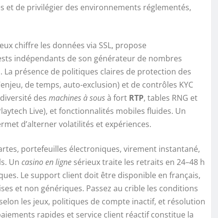
ales et de privilégier des environnements réglementés,
ieux chiffre les données via SSL, propose
s tests indépendants de son générateur de nombres
. La présence de politiques claires de protection des
d’enjeu, de temps, auto-exclusion) et de contrôles KYC
 diversité des
machines à sous
à fort
RTP
, tables RNG et
laytech Live), et fonctionnalités mobiles fluides. Un
rmet d’alterner volatilités et expériences.
rtes, portefeuilles électroniques, virement instantané,
els. Un
casino en ligne
sérieux traite les retraits en 24–48 h
es. Le support client doit être disponible en français,
ses et non génériques. Passez au crible les conditions
lon les jeux, politiques de compte inactif, et résolution
aiements rapides et service client réactif constitue la