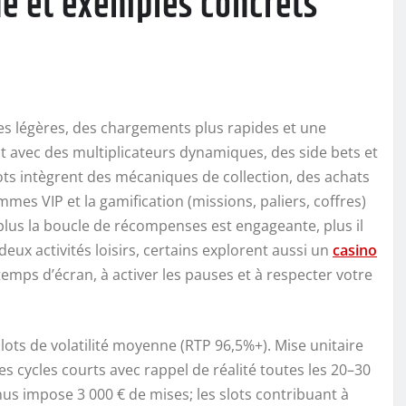
ne et exemples concrets
ces légères, des chargements plus rapides et une
nt avec des multiplicateurs dynamiques, des side bets et
ots intègrent des mécaniques de collection, des achats
es VIP et la gamification (missions, paliers, coffres)
: plus la boucle de récompenses est engageante, plus il
 deux activités loisirs, certains explorent aussi un
casino
emps d’écran, à activer les pauses et à respecter votre
slots de volatilité moyenne (RTP 96,5%+). Mise unitaire
des cycles courts avec rappel de réalité toutes les 20–30
us impose 3 000 € de mises; les slots contribuant à