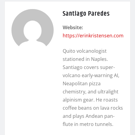
Santiago Paredes
Website:
https://erinkristensen.com
Quito volcanologist
stationed in Naples.
Santiago covers super-
volcano early-warning AI,
Neapolitan pizza
chemistry, and ultralight
alpinism gear. He roasts
coffee beans on lava rocks
and plays Andean pan-
flute in metro tunnels.