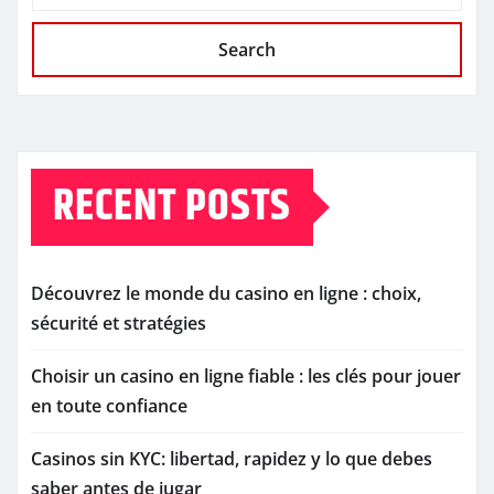
Search
RECENT POSTS
Découvrez le monde du casino en ligne : choix,
sécurité et stratégies
Choisir un casino en ligne fiable : les clés pour jouer
en toute confiance
Casinos sin KYC: libertad, rapidez y lo que debes
saber antes de jugar