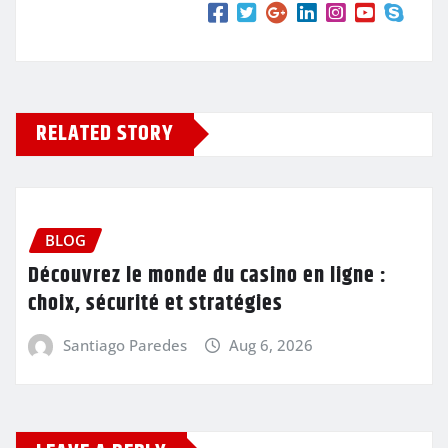
RELATED STORY
BLOG
Découvrez le monde du casino en ligne :
choix, sécurité et stratégies
Santiago Paredes
Aug 6, 2026