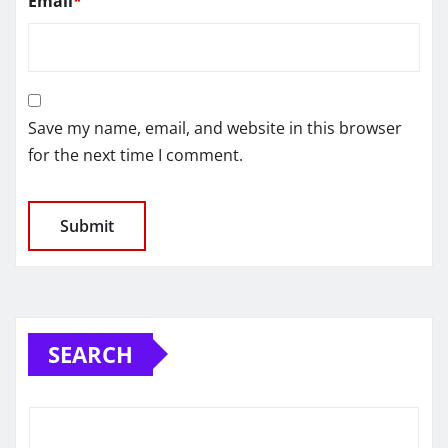
Email
*
Save my name, email, and website in this browser
for the next time I comment.
SEARCH