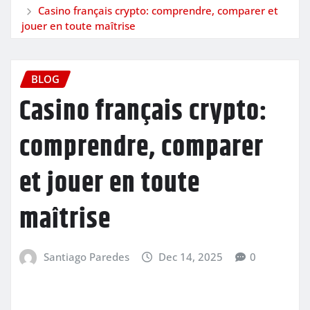
Casino français crypto: comprendre, comparer et
jouer en toute maîtrise
BLOG
Casino français crypto:
comprendre, comparer
et jouer en toute
maîtrise
Santiago Paredes
Dec 14, 2025
0