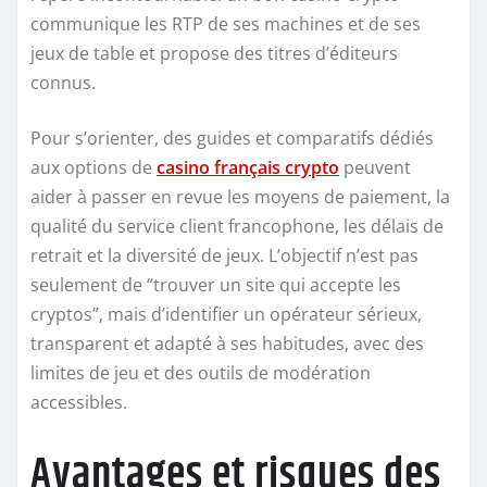
communique les RTP de ses machines et de ses
jeux de table et propose des titres d’éditeurs
connus.
Pour s’orienter, des guides et comparatifs dédiés
aux options de
casino français crypto
peuvent
aider à passer en revue les moyens de paiement, la
qualité du service client francophone, les délais de
retrait et la diversité de jeux. L’objectif n’est pas
seulement de “trouver un site qui accepte les
cryptos”, mais d’identifier un opérateur sérieux,
transparent et adapté à ses habitudes, avec des
limites de jeu et des outils de modération
accessibles.
Avantages et risques des