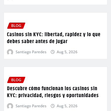
BLOG
Casinos sin KYC: libertad, rapidez y lo que
debes saber antes de jugar
Santiago Paredes
Aug 5, 2026
BLOG
Descubre cómo funcionan los casinos sin
KYC: privacidad, riesgos y oportunidades
Santiago Paredes
Aug 5, 2026