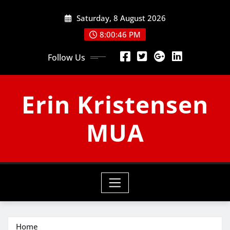
Skip
Saturday, 8 August 2026
to
content
8:00:47 PM
Follow Us
Erin Kristensen
MUA
Home