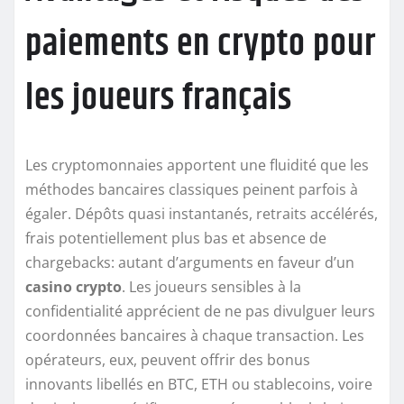
paiements en crypto pour
les joueurs français
Les cryptomonnaies apportent une fluidité que les
méthodes bancaires classiques peinent parfois à
égaler. Dépôts quasi instantanés, retraits accélérés,
frais potentiellement plus bas et absence de
chargebacks: autant d’arguments en faveur d’un
casino crypto
. Les joueurs sensibles à la
confidentialité apprécient de ne pas divulguer leurs
coordonnées bancaires à chaque transaction. Les
opérateurs, eux, peuvent offrir des bonus
innovants libellés en BTC, ETH ou stablecoins, voire