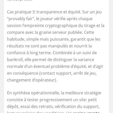
Cas pratique 3: transparence et équité. Sur un jeu
“provably fair”, le joueur vérifie après chaque
session l’empreinte cryptographique du tirage et la
compare avec la graine serveur publiée. Cette
habitude, simple mais puissante, garantit que les
résultats ne sont pas manipulés et nourrit la
confiance à long terme. Combinée à un suivi de
bankroll, elle permet de distinguer la variance
normale d’un éventuel problème d’équité, et d’agir
en conséquence (contact support, arrêt de jeu,
changement d’opérateur).
En synthèse opérationnelle, la meilleure stratégie
consiste à tester progressivement un site: petit
dépôt, essai des retraits, vérification du support,