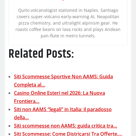
Quito volcanologist stationed in Naples. Santiago
covers super-volcano early-warning AI, Neapolitan
pizza chemistry, and ultralight alpinism gear. He
roasts coffee beans on lava rocks and plays Andean
pan-flute in metro tunnels.
Related Posts:
Siti Scommesse Sportive Non AAMS: Guida
Completa al…
Casino Online Esteri nel 2026: La Nuova
Frontiera…
Siti non AAMS “legali” in Italia: il paradosso
della…
Siti scommesse non AAMS: guida critica tra…
Siti Scommesse: Come Districarsi Tra Offerte,…