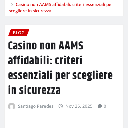
Casino non AAMS affidabili: criteri essenziali per
scegliere in sicurezza
BLOG
Casino non AAMS
affidabili: criteri
essenziali per scegliere
in sicurezza
Santiago Paredes
Nov 25, 2025
0