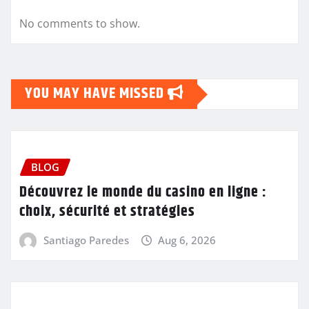
No comments to show.
YOU MAY HAVE MISSED
BLOG
Découvrez le monde du casino en ligne :
choix, sécurité et stratégies
Santiago Paredes
Aug 6, 2026