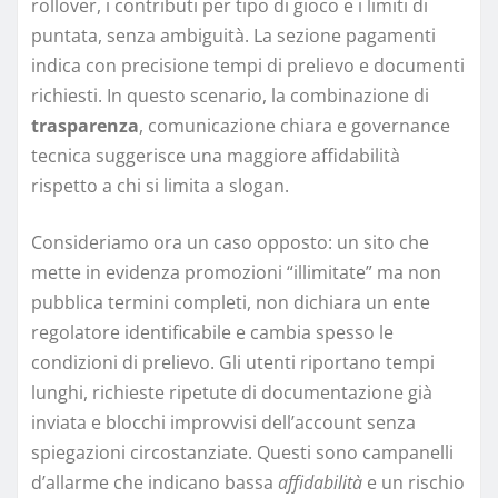
rollover, i contributi per tipo di gioco e i limiti di
puntata, senza ambiguità. La sezione pagamenti
indica con precisione tempi di prelievo e documenti
richiesti. In questo scenario, la combinazione di
trasparenza
, comunicazione chiara e governance
tecnica suggerisce una maggiore affidabilità
rispetto a chi si limita a slogan.
Consideriamo ora un caso opposto: un sito che
mette in evidenza promozioni “illimitate” ma non
pubblica termini completi, non dichiara un ente
regolatore identificabile e cambia spesso le
condizioni di prelievo. Gli utenti riportano tempi
lunghi, richieste ripetute di documentazione già
inviata e blocchi improvvisi dell’account senza
spiegazioni circostanziate. Questi sono campanelli
d’allarme che indicano bassa
affidabilità
e un rischio