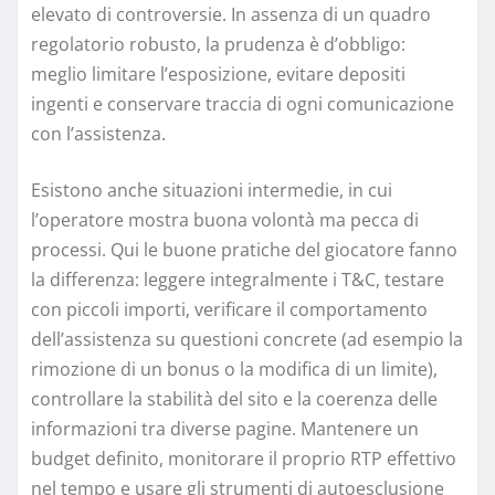
elevato di controversie. In assenza di un quadro
regolatorio robusto, la prudenza è d’obbligo:
meglio limitare l’esposizione, evitare depositi
ingenti e conservare traccia di ogni comunicazione
con l’assistenza.
Esistono anche situazioni intermedie, in cui
l’operatore mostra buona volontà ma pecca di
processi. Qui le buone pratiche del giocatore fanno
la differenza: leggere integralmente i T&C, testare
con piccoli importi, verificare il comportamento
dell’assistenza su questioni concrete (ad esempio la
rimozione di un bonus o la modifica di un limite),
controllare la stabilità del sito e la coerenza delle
informazioni tra diverse pagine. Mantenere un
budget definito, monitorare il proprio RTP effettivo
nel tempo e usare gli strumenti di autoesclusione