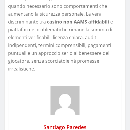
quando necessario sono comportamenti che
aumentano la sicurezza personale. La vera
discriminante tra
casino non AAMS affidabili
e
piattaforme problematiche rimane la somma di
elementi verificabili: licenza chiara, audit
indipendenti, termini comprensibili, pagamenti
puntuali e un approccio serio al benessere del
giocatore, senza scorciatoie né promesse
irrealistiche.
Santiago Paredes