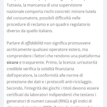
Tuttavia, la mancanza di una supervisione
nazionale comporta rischi concreti: minore tutela
del consumatore, possibili difficoltà nelle
procedure di reclamo e un quadro regolatorio
diverso da quello italiano.
Parlare di
affidabilità
non significa promuovere
acriticamente qualsiasi operatore estero, ma
comprendere i fattori che rendono una piattaforma
sicura
e trasparente. Primo, la licenza: un’autorità
credibile verifica la solidità finanziaria
dell’operatore, la conformità alle norme di
protezione dei dati e i protocolli anti-riciclaggio.
Secondo, l’integrità dei giochi: i titoli devono essere
certificati da laboratori indipendenti che testano i
generatori di numeri casuali (RNG) e gli indici di