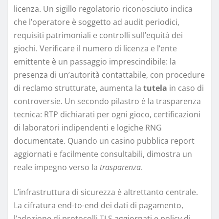
licenza. Un sigillo regolatorio riconosciuto indica
che l’operatore è soggetto ad audit periodici,
requisiti patrimoniali e controlli sull’equità dei
giochi. Verificare il numero di licenza e l’ente
emittente è un passaggio imprescindibile: la
presenza di un’autorità contattabile, con procedure
di reclamo strutturate, aumenta la
tutela
in caso di
controversie. Un secondo pilastro è la trasparenza
tecnica: RTP dichiarati per ogni gioco, certificazioni
di laboratori indipendenti e logiche RNG
documentate. Quando un casino pubblica report
aggiornati e facilmente consultabili, dimostra un
reale impegno verso la
trasparenza
.
L’infrastruttura di sicurezza è altrettanto centrale.
La cifratura end-to-end dei dati di pagamento,
l’adozione di protocolli TLS aggiornati e policy di