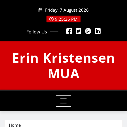
Skip
Friday, 7 August 2026
to
content
9:25:27 PM
Follow Us
Erin Kristensen
MUA
Home