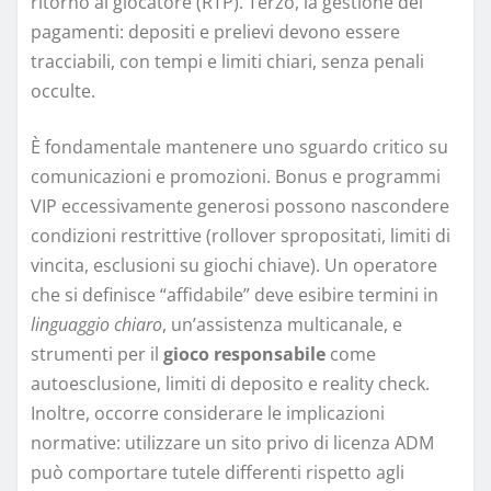
ritorno al giocatore (RTP). Terzo, la gestione dei
pagamenti: depositi e prelievi devono essere
tracciabili, con tempi e limiti chiari, senza penali
occulte.
È fondamentale mantenere uno sguardo critico su
comunicazioni e promozioni. Bonus e programmi
VIP eccessivamente generosi possono nascondere
condizioni restrittive (rollover spropositati, limiti di
vincita, esclusioni su giochi chiave). Un operatore
che si definisce “affidabile” deve esibire termini in
linguaggio chiaro
, un’assistenza multicanale, e
strumenti per il
gioco responsabile
come
autoesclusione, limiti di deposito e reality check.
Inoltre, occorre considerare le implicazioni
normative: utilizzare un sito privo di licenza ADM
può comportare tutele differenti rispetto agli