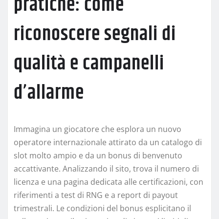
pratiche: come
riconoscere segnali di
qualità e campanelli
d’allarme
Immagina un giocatore che esplora un nuovo
operatore internazionale attirato da un catalogo di
slot molto ampio e da un bonus di benvenuto
accattivante. Analizzando il sito, trova il numero di
licenza e una pagina dedicata alle certificazioni, con
riferimenti a test di RNG e a report di payout
trimestrali. Le condizioni del bonus esplicitano il