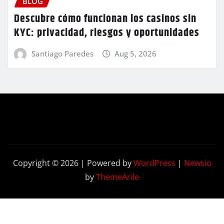
BLOG
Descubre cómo funcionan los casinos sin
KYC: privacidad, riesgos y oportunidades
Santiago Paredes
Aug 5, 2026
Copyright © 2026 | Powered by
WordPress
|
Newsio
by
ThemeArile
Contact
Privacy
Terms and
Us
Policy
Conditions