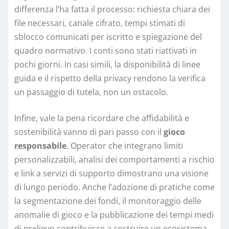
differenza l’ha fatta il processo: richiesta chiara dei
file necessari, canale cifrato, tempi stimati di
sblocco comunicati per iscritto e spiegazione del
quadro normativo. I conti sono stati riattivati in
pochi giorni. In casi simili, la disponibilità di linee
guida e il rispetto della privacy rendono la verifica
un passaggio di tutela, non un ostacolo.
Infine, vale la pena ricordare che affidabilità e
sostenibilità vanno di pari passo con il
gioco
responsabile
. Operator che integrano limiti
personalizzabili, analisi dei comportamenti a rischio
e link a servizi di supporto dimostrano una visione
di lungo periodo. Anche l’adozione di pratiche come
la segmentazione dei fondi, il monitoraggio delle
anomalie di gioco e la pubblicazione dei tempi medi
di prelievo contribuisce a costruire un ecosistema