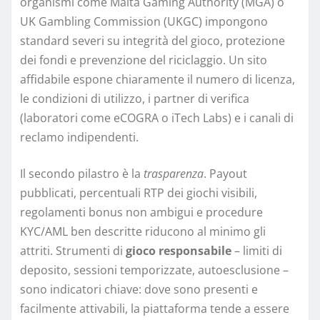
organismi come Malta Gaming Authority (MGA) o
UK Gambling Commission (UKGC) impongono
standard severi su integrità del gioco, protezione
dei fondi e prevenzione del riciclaggio. Un sito
affidabile espone chiaramente il numero di licenza,
le condizioni di utilizzo, i partner di verifica
(laboratori come eCOGRA o iTech Labs) e i canali di
reclamo indipendenti.
Il secondo pilastro è la
trasparenza
. Payout
pubblicati, percentuali RTP dei giochi visibili,
regolamenti bonus non ambigui e procedure
KYC/AML ben descritte riducono al minimo gli
attriti. Strumenti di
gioco responsabile
– limiti di
deposito, sessioni temporizzate, autoesclusione –
sono indicatori chiave: dove sono presenti e
facilmente attivabili, la piattaforma tende a essere