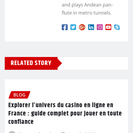
and plays Andean pan-
flute in metro tunnels.
RELATED STORY
BLOG
Explorer l’univers du casino en ligne en
France : guide complet pour jouer en toute
confiance