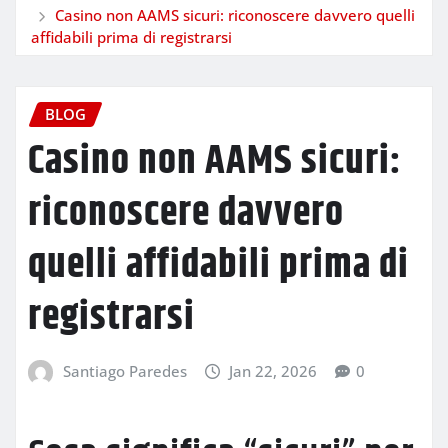
Casino non AAMS sicuri: riconoscere davvero quelli
affidabili prima di registrarsi
BLOG
Casino non AAMS sicuri:
riconoscere davvero
quelli affidabili prima di
registrarsi
Santiago Paredes
Jan 22, 2026
0