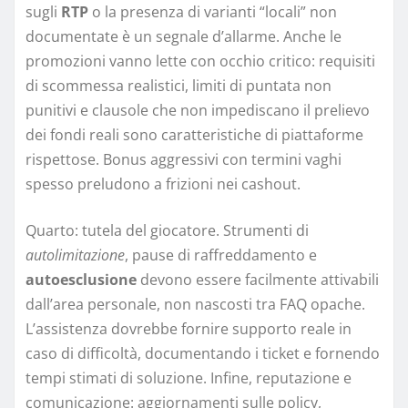
sugli
RTP
o la presenza di varianti “locali” non
documentate è un segnale d’allarme. Anche le
promozioni vanno lette con occhio critico: requisiti
di scommessa realistici, limiti di puntata non
punitivi e clausole che non impediscano il prelievo
dei fondi reali sono caratteristiche di piattaforme
rispettose. Bonus aggressivi con termini vaghi
spesso preludono a frizioni nei cashout.
Quarto: tutela del giocatore. Strumenti di
autolimitazione
, pause di raffreddamento e
autoesclusione
devono essere facilmente attivabili
dall’area personale, non nascosti tra FAQ opache.
L’assistenza dovrebbe fornire supporto reale in
caso di difficoltà, documentando i ticket e fornendo
tempi stimati di soluzione. Infine, reputazione e
comunicazione: aggiornamenti sulle policy,