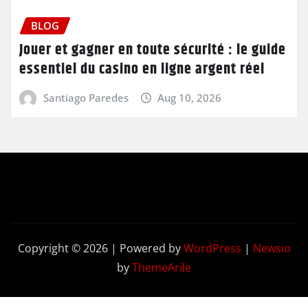
BLOG
Jouer et gagner en toute sécurité : le guide
essentiel du casino en ligne argent réel
Santiago Paredes
Aug 10, 2026
Copyright © 2026 | Powered by
WordPress
|
Newsio
by
ThemeArile
Contact
Privacy
Terms and