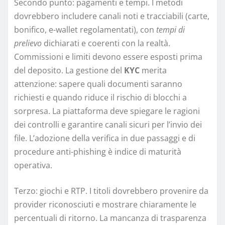
Secondo punto: pagamenti e tempi. I metodi
dovrebbero includere canali noti e tracciabili (carte,
bonifico, e-wallet regolamentati), con
tempi di
prelievo
dichiarati e coerenti con la realtà.
Commissioni e limiti devono essere esposti prima
del deposito. La gestione del
KYC
merita
attenzione: sapere quali documenti saranno
richiesti e quando riduce il rischio di blocchi a
sorpresa. La piattaforma deve spiegare le ragioni
dei controlli e garantire canali sicuri per l’invio dei
file. L’adozione della verifica in due passaggi e di
procedure anti-phishing è indice di maturità
operativa.
Terzo: giochi e RTP. I titoli dovrebbero provenire da
provider riconosciuti e mostrare chiaramente le
percentuali di ritorno. La mancanza di trasparenza