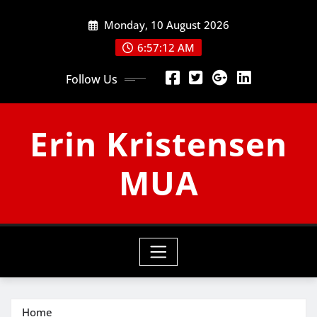
Skip
Monday, 10 August 2026
to
content
6:57:13 AM
Follow Us
Erin Kristensen
MUA
Home