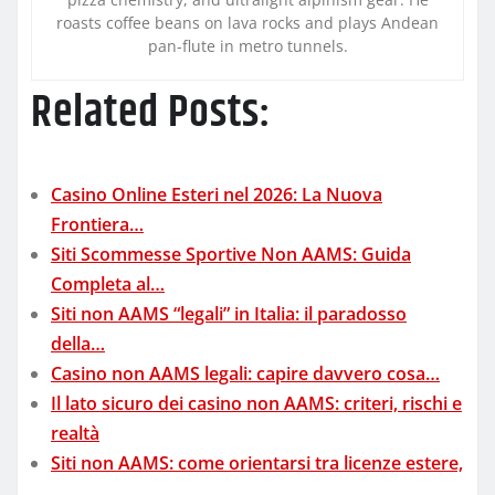
roasts coffee beans on lava rocks and plays Andean
pan-flute in metro tunnels.
Related Posts:
Casino Online Esteri nel 2026: La Nuova
Frontiera…
Siti Scommesse Sportive Non AAMS: Guida
Completa al…
Siti non AAMS “legali” in Italia: il paradosso
della…
Casino non AAMS legali: capire davvero cosa…
Il lato sicuro dei casino non AAMS: criteri, rischi e
realtà
Siti non AAMS: come orientarsi tra licenze estere,
…