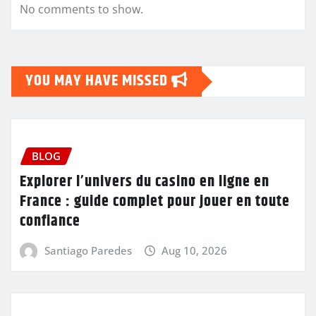
No comments to show.
YOU MAY HAVE MISSED
BLOG
Explorer l’univers du casino en ligne en
France : guide complet pour jouer en toute
confiance
Santiago Paredes
Aug 10, 2026