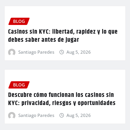
BLOG
Casinos sin KYC: libertad, rapidez y lo que
debes saber antes de jugar
Santiago Paredes
Aug 5, 2026
BLOG
Descubre cómo funcionan los casinos sin
KYC: privacidad, riesgos y oportunidades
Santiago Paredes
Aug 5, 2026