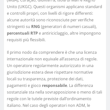
Unito (UKGC). Questi organismi applicano standard
e controlli propri, con livelli di rigore differenti:
alcune autorità sono riconosciute per verifiche
stringenti su
RNG
(generatori di numeri casuali),
percentuali RTP
e antiriciclaggio, altre impongono
requisiti più flessibili.
Il primo nodo da comprendere è che una licenza
internazionale non equivale all’assenza di regole.
Un operatore regolarmente autorizzato in una
giurisdizione estera deve rispettare normative
locali su trasparenza, protezione dei dati,
pagamenti e gioco
responsabile
. La differenza
sostanziale sta nella sovrapposizione o meno di tali
regole con le tutele previste dall’ordinamento
italiano. Nel caso degli operatori non ADM, le