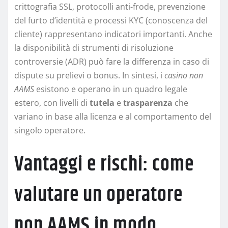
crittografia SSL, protocolli anti-frode, prevenzione
del furto d’identità e processi KYC (conoscenza del
cliente) rappresentano indicatori importanti. Anche
la disponibilità di strumenti di risoluzione
controversie (ADR) può fare la differenza in caso di
dispute su prelievi o bonus. In sintesi, i
casino non
AAMS
esistono e operano in un quadro legale
estero, con livelli di
tutela
e
trasparenza
che
variano in base alla licenza e al comportamento del
singolo operatore.
Vantaggi e rischi: come
valutare un operatore
non AAMS in modo