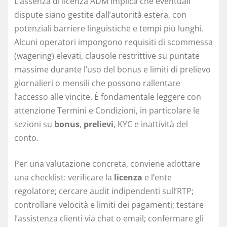
L’assenza di licenza ADM implica che eventuali
dispute siano gestite dall’autorità estera, con
potenziali barriere linguistiche e tempi più lunghi.
Alcuni operatori impongono requisiti di scommessa
(wagering) elevati, clausole restrittive su puntate
massime durante l’uso del bonus e limiti di prelievo
giornalieri o mensili che possono rallentare
l’accesso alle vincite. È fondamentale leggere con
attenzione Termini e Condizioni, in particolare le
sezioni su
bonus
,
prelievi
, KYC e inattività del
conto.
Per una valutazione concreta, conviene adottare
una checklist: verificare la
licenza
e l’ente
regolatore; cercare audit indipendenti sull’RTP;
controllare velocità e limiti dei pagamenti; testare
l’assistenza clienti via chat o email; confermare gli