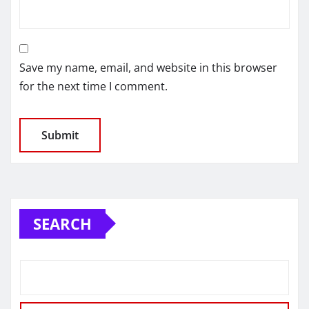
Save my name, email, and website in this browser
for the next time I comment.
SEARCH