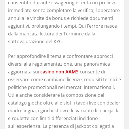
consentito durante il wagering e tenta un prelievo
immediato senza completare la verifica; l’operatore
annulla le vincite da bonus e richiede documenti
aggiuntivi, prolungando i tempi. Qui l’errore nasce
dalla mancata lettura dei Termini e dalla
sottovalutazione del KYC.
Per approfondire il tema e confrontare approcci
diversi alla regolamentazione, una panoramica
aggiornata sui
casino non AAMS
consente di
osservare come cambiano licenze, requisiti tecnici e
politiche promozionali nei mercati internazionali.
Utile anche considerare la composizione del
catalogo giochi: oltre alle slot, i tavoli live con dealer
madrelingua, i giochi show e le varianti di blackjack
e roulette con limiti differenziati incidono
sull’esperienza. La presenza di jackpot collegati a