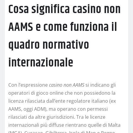
Cosa significa casino non
AAMS e come funziona il
quadro normativo
internazionale
Con l’espressione
casino non AAMS
si indicano gli
operatori di gioco online che non possiedono la
licenza rilasciata dall’ente regolatore italiano (ex
AAMS, oggi ADM), ma operano con permessi
rilasciati da altre giurisdizioni. Tra le licenze
internazionali più diffuse rientrano quelle di Malta
(MGA), Curaçao, Gibilterra, Isola di Man e Regno