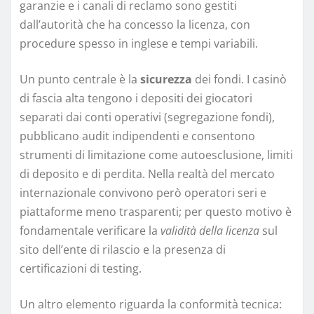
garanzie e i canali di reclamo sono gestiti
dall’autorità che ha concesso la licenza, con
procedure spesso in inglese e tempi variabili.
Un punto centrale è la
sicurezza
dei fondi. I casinò
di fascia alta tengono i depositi dei giocatori
separati dai conti operativi (segregazione fondi),
pubblicano audit indipendenti e consentono
strumenti di limitazione come autoesclusione, limiti
di deposito e di perdita. Nella realtà del mercato
internazionale convivono però operatori seri e
piattaforme meno trasparenti; per questo motivo è
fondamentale verificare la
validità della licenza
sul
sito dell’ente di rilascio e la presenza di
certificazioni di testing.
Un altro elemento riguarda la conformità tecnica: