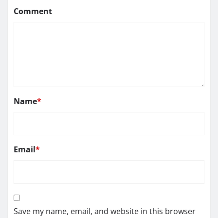
Comment
Name
*
Email
*
Save my name, email, and website in this browser