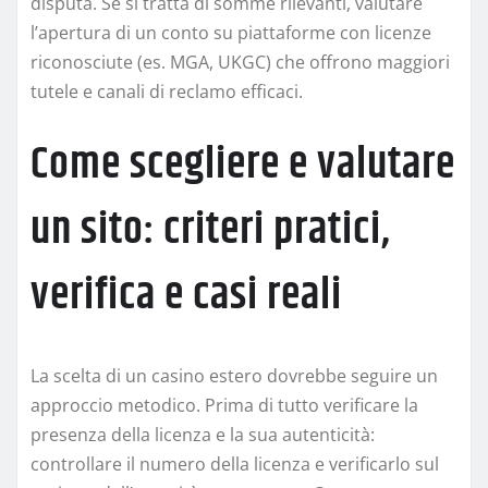
disputa. Se si tratta di somme rilevanti, valutare
l’apertura di un conto su piattaforme con licenze
riconosciute (es. MGA, UKGC) che offrono maggiori
tutele e canali di reclamo efficaci.
Come scegliere e valutare
un sito: criteri pratici,
verifica e casi reali
La scelta di un casino estero dovrebbe seguire un
approccio metodico. Prima di tutto verificare la
presenza della licenza e la sua autenticità:
controllare il numero della licenza e verificarlo sul