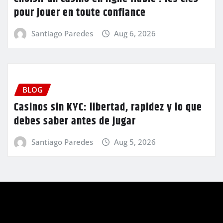
pour jouer en toute confiance
Santiago Paredes
Aug 6, 2026
BLOG
Casinos sin KYC: libertad, rapidez y lo que
debes saber antes de jugar
Santiago Paredes
Aug 5, 2026