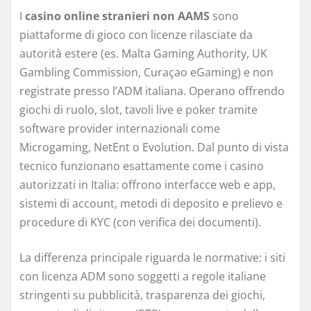
I
casino online stranieri non AAMS
sono
piattaforme di gioco con licenze rilasciate da
autorità estere (es. Malta Gaming Authority, UK
Gambling Commission, Curaçao eGaming) e non
registrate presso l’ADM italiana. Operano offrendo
giochi di ruolo, slot, tavoli live e poker tramite
software provider internazionali come
Microgaming, NetEnt o Evolution. Dal punto di vista
tecnico funzionano esattamente come i casino
autorizzati in Italia: offrono interfacce web e app,
sistemi di account, metodi di deposito e prelievo e
procedure di KYC (con verifica dei documenti).
La differenza principale riguarda le normative: i siti
con licenza ADM sono soggetti a regole italiane
stringenti su pubblicità, trasparenza dei giochi,