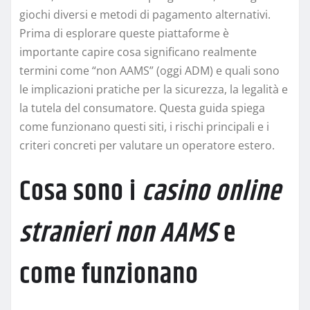
giochi diversi e metodi di pagamento alternativi.
Prima di esplorare queste piattaforme è
importante capire cosa significano realmente
termini come “non AAMS” (oggi ADM) e quali sono
le implicazioni pratiche per la sicurezza, la legalità e
la tutela del consumatore. Questa guida spiega
come funzionano questi siti, i rischi principali e i
criteri concreti per valutare un operatore estero.
Cosa sono i
casino online
stranieri non AAMS
e
come funzionano