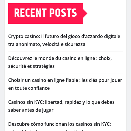
RECENT POSTS
Crypto casino: il futuro del gioco d’azzardo digitale
tra anonimato, velocità e sicurezza
Découvrez le monde du casino en ligne : choix,
sécurité et stratégies
Choisir un casino en ligne fiable : les clés pour jouer
en toute confiance
Casinos sin KYC: libertad, rapidez y lo que debes
saber antes de jugar
Descubre cómo funcionan los casinos sin KYC: