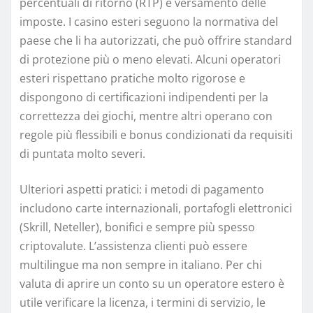
percentuali di ritorno (RTP) e versamento delle
imposte. I casino esteri seguono la normativa del
paese che li ha autorizzati, che può offrire standard
di protezione più o meno elevati. Alcuni operatori
esteri rispettano pratiche molto rigorose e
dispongono di certificazioni indipendenti per la
correttezza dei giochi, mentre altri operano con
regole più flessibili e bonus condizionati da requisiti
di puntata molto severi.
Ulteriori aspetti pratici: i metodi di pagamento
includono carte internazionali, portafogli elettronici
(Skrill, Neteller), bonifici e sempre più spesso
criptovalute. L’assistenza clienti può essere
multilingue ma non sempre in italiano. Per chi
valuta di aprire un conto su un operatore estero è
utile verificare la licenza, i termini di servizio, le