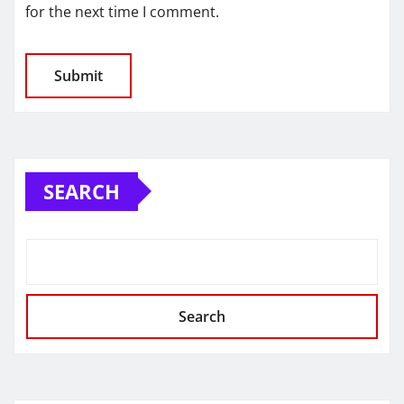
for the next time I comment.
SEARCH
Search