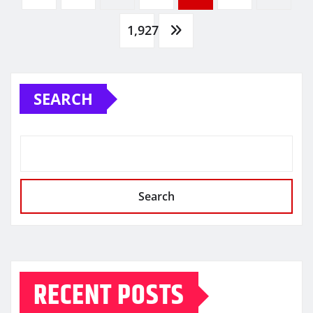
pagination
1,927
SEARCH
Search
RECENT POSTS