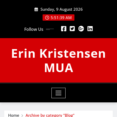
Skip
Sunday, 9 August 2026
to
content
5:51:39 AM
Follow Us
Erin Kristensen
MUA
Home
Archive by category "Blog"