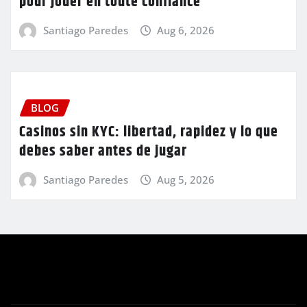
pour jouer en toute confiance
Santiago Paredes
Aug 6, 2026
BLOG
Casinos sin KYC: libertad, rapidez y lo que
debes saber antes de jugar
Santiago Paredes
Aug 5, 2026