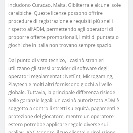
includono Curacao, Malta, Gibilterra e alcune isole
caraibiche. Queste licenze possono offrire
procedure di registrazione e requisiti più snelli
rispetto all’ADM, permettendo agli operatori di
proporre offerte promozionali, limiti di puntata o
giochi che in Italia non trovano sempre spazio.
Dal punto di vista tecnico, i casinò stranieri
utilizzano gli stessi provider di software degli
operatori regolamentati: NetEnt, Microgaming,
Playtech e molti altri forniscono giochi a livello
globale. Tuttavia, la principale differenza risiede
nelle garanzie legali: un casinò autorizzato ADM è
soggetto a controlli stretti su equità, pagamenti e
protezione del giocatore, mentre un operatore
estero potrebbe applicare regole diverse sui
prelievi, KYC (conosci il tuo cliente) e risoluzione