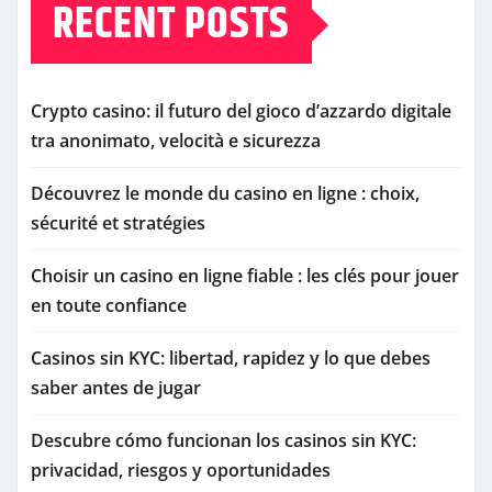
RECENT POSTS
Crypto casino: il futuro del gioco d’azzardo digitale
tra anonimato, velocità e sicurezza
Découvrez le monde du casino en ligne : choix,
sécurité et stratégies
Choisir un casino en ligne fiable : les clés pour jouer
en toute confiance
Casinos sin KYC: libertad, rapidez y lo que debes
saber antes de jugar
Descubre cómo funcionan los casinos sin KYC:
privacidad, riesgos y oportunidades