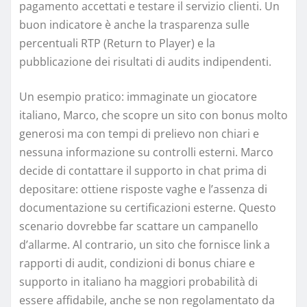
pagamento accettati e testare il servizio clienti. Un
buon indicatore è anche la trasparenza sulle
percentuali RTP (Return to Player) e la
pubblicazione dei risultati di audits indipendenti.
Un esempio pratico: immaginate un giocatore
italiano, Marco, che scopre un sito con bonus molto
generosi ma con tempi di prelievo non chiari e
nessuna informazione su controlli esterni. Marco
decide di contattare il supporto in chat prima di
depositare: ottiene risposte vaghe e l’assenza di
documentazione su certificazioni esterne. Questo
scenario dovrebbe far scattare un campanello
d’allarme. Al contrario, un sito che fornisce link a
rapporti di audit, condizioni di bonus chiare e
supporto in italiano ha maggiori probabilità di
essere affidabile, anche se non regolamentato da