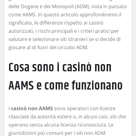
delle Dogane e dei Monopoli (ADM), nota in passato
come AAMS. In questo articolo approfondiremo il
significato, le differenze rispetto ai casinò
autorizzati, i rischi principali e i criteri pratici per
valutare e selezionare siti stranieri se si decide di
giocare al di fuori del circuito ADM.
Cosa sono i casinò non
AAMS e come funzionano
I
casinò non AAMS
sono operatori con licenze
rilasciate da autorità estere o, in alcuni casi, siti che
operano senza alcuna licenza riconosciuta. Le
giurisdizioni più comuni per i siti non ADM