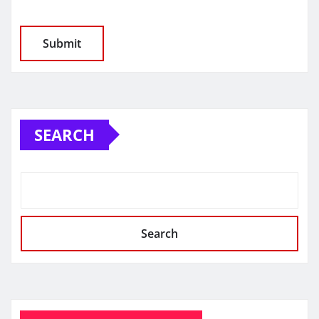
SEARCH
Search