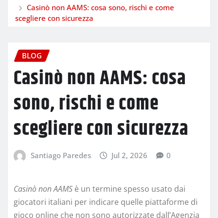
Casinò non AAMS: cosa sono, rischi e come
scegliere con sicurezza
BLOG
Casinò non AAMS: cosa
sono, rischi e come
scegliere con sicurezza
Santiago Paredes
Jul 2, 2026
0
Casinò non AAMS
è un termine spesso usato dai
giocatori italiani per indicare quelle piattaforme di
gioco online che non sono autorizzate dall’Agenzia