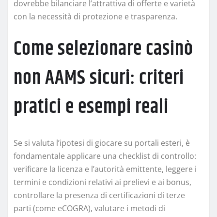
dovrebbe bilanciare l’attrattiva di offerte e varietà
con la necessità di protezione e trasparenza.
Come selezionare casinò
non AAMS sicuri: criteri
pratici e esempi reali
Se si valuta l’ipotesi di giocare su portali esteri, è
fondamentale applicare una checklist di controllo:
verificare la licenza e l’autorità emittente, leggere i
termini e condizioni relativi ai prelievi e ai bonus,
controllare la presenza di certificazioni di terze
parti (come eCOGRA), valutare i metodi di