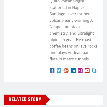
Quito volcanologist
stationed in Naples.
Santiago covers super-
volcano early-warning AI,
Neapolitan pizza
chemistry, and ultralight
alpinism gear. He roasts
coffee beans on lava rocks
and plays Andean pan-
flute in metro tunnels.
RELATED STORY