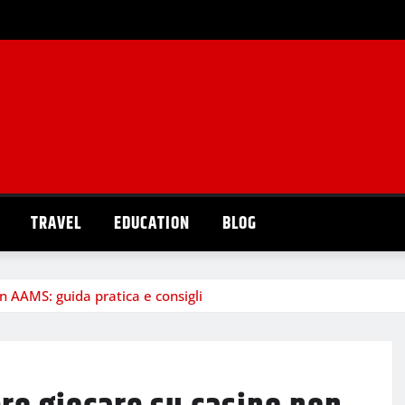
TRAVEL
EDUCATION
BLOG
n AAMS: guida pratica e consigli