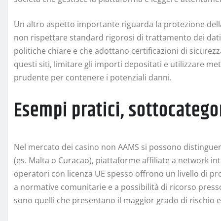
Un altro aspetto importante riguarda la protezione de
non rispettare standard rigorosi di trattamento dei dati
politiche chiare e che adottano certificazioni di sicure
questi siti, limitare gli importi depositati e utilizzare 
prudente per contenere i potenziali danni.
Esempi pratici, sottocategor
Nel mercato dei casino non AAMS si possono distinguere
(es. Malta o Curacao), piattaforme affiliate a network i
operatori con licenza UE spesso offrono un livello di pro
a normative comunitarie e a possibilità di ricorso presso 
sono quelli che presentano il maggior grado di rischio e