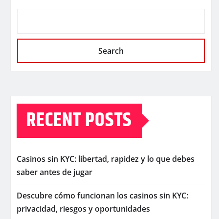
Search
RECENT POSTS
Casinos sin KYC: libertad, rapidez y lo que debes
saber antes de jugar
Descubre cómo funcionan los casinos sin KYC:
privacidad, riesgos y oportunidades