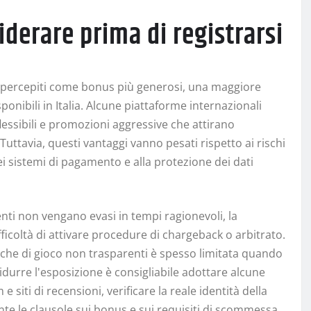
iderare prima di registrarsi
 percepiti come bonus più generosi, una maggiore
nibili in Italia. Alcune piattaforme internazionali
flessibili e promozioni aggressive che attirano
 Tuttavia, questi vantaggi vanno pesati rispetto ai rischi
à dei sistemi di pagamento e alla protezione dei dati
menti non vengano evasi in tempi ragionevoli, la
ifficoltà di attivare procedure di chargeback o arbitrato.
tiche di gioco non trasparenti è spesso limitata quando
idurre l'esposizione è consigliabile adottare alcune
 siti di recensioni, verificare la reale identità della
te le clausole sui bonus e sui requisiti di scommessa.