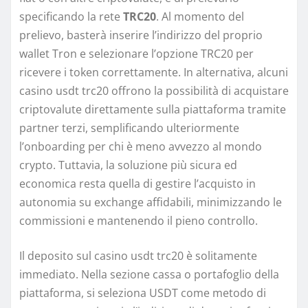
specificando la rete
TRC20
. Al momento del
prelievo, basterà inserire l’indirizzo del proprio
wallet Tron e selezionare l’opzione TRC20 per
ricevere i token correttamente. In alternativa, alcuni
casino usdt trc20 offrono la possibilità di acquistare
criptovalute direttamente sulla piattaforma tramite
partner terzi, semplificando ulteriormente
l’onboarding per chi è meno avvezzo al mondo
crypto. Tuttavia, la soluzione più sicura ed
economica resta quella di gestire l’acquisto in
autonomia su exchange affidabili, minimizzando le
commissioni e mantenendo il pieno controllo.
Il deposito sul casino usdt trc20 è solitamente
immediato. Nella sezione cassa o portafoglio della
piattaforma, si seleziona USDT come metodo di