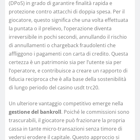
(DPoS) in grado di garantire finalità rapida e
protezione contro attacchi di doppia spesa. Per il
giocatore, questo significa che una volta effettuata
la puntata o il prelievo, l’operazione diventa
irreversibile in pochi secondi, annullando il rischio
di annullamenti o chargeback fraudolenti che
affliggono i pagamenti con carta di credito. Questa
certezza è un patrimonio sia per l’utente sia per
l’operatore, e contribuisce a creare un rapporto di
fiducia reciproca che è alla base della sostenibilità
di lungo periodo del casino usdt trc20.
Un ulteriore vantaggio competitivo emerge nella
gestione del bankroll
. Poiché le commissioni sono
trascurabili, il giocatore può frazionare la propria
cassa in tante micro-transazioni senza timore di
vedersi erodere il capitale. Questo approccio si