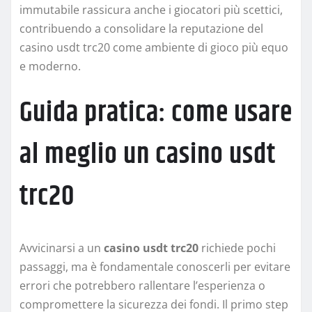
immutabile rassicura anche i giocatori più scettici,
contribuendo a consolidare la reputazione del
casino usdt trc20 come ambiente di gioco più equo
e moderno.
Guida pratica: come usare
al meglio un casino usdt
trc20
Avvicinarsi a un
casino usdt trc20
richiede pochi
passaggi, ma è fondamentale conoscerli per evitare
errori che potrebbero rallentare l’esperienza o
compromettere la sicurezza dei fondi. Il primo step