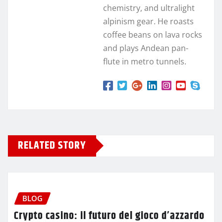
chemistry, and ultralight
alpinism gear. He roasts
coffee beans on lava rocks
and plays Andean pan-
flute in metro tunnels.
RELATED STORY
BLOG
Crypto casino: il futuro del gioco d’azzardo