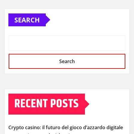
SEARCH
Search
RECENT POSTS
Crypto casino: il futuro del gioco d’azzardo digitale