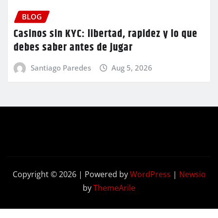
BLOG
Casinos sin KYC: libertad, rapidez y lo que
debes saber antes de jugar
Santiago Paredes
Aug 5, 2026
Copyright © 2026 | Powered by
WordPress
|
Newsio
by
ThemeArile
Contact
Privacy
Terms and