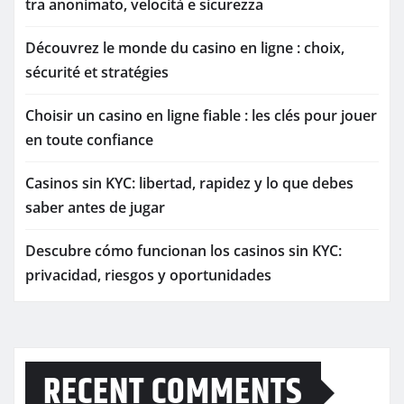
tra anonimato, velocità e sicurezza
Découvrez le monde du casino en ligne : choix,
sécurité et stratégies
Choisir un casino en ligne fiable : les clés pour jouer
en toute confiance
Casinos sin KYC: libertad, rapidez y lo que debes
saber antes de jugar
Descubre cómo funcionan los casinos sin KYC:
privacidad, riesgos y oportunidades
RECENT COMMENTS