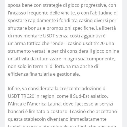
sposa bene con strategie di gioco progressive, con
l’incasso frequente delle vincite, o con l’abitudine di
spostare rapidamente i fondi tra casino diversi per
sfruttare bonus e promozioni specifiche. La libertà
di movimentare USDT senza costi aggiuntivi è
un’arma tattica che rende il casino usdt trc20 uno
strumento versatile per chi considera il gioco online
un’attività da ottimizzare in ogni sua componente,
non solo in termini di fortuna ma anche di
efficienza finanziaria e gestionale.
Infine, va considerata la crescente adozione di
USDT TRC20 in regioni come il Sud-Est asiatico,
l’Africa e l’America Latina, dove l’accesso ai servizi
bancari è limitato o costoso. I casinò che accettano
questa stablecoin diventano immediatamente
fruibili da una platea globale di utenti che possono