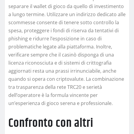
separare il wallet di gioco da quello di investimento
a lungo termine. Utilizzare un indirizzo dedicato alle
scommesse consente di tenere sotto controllo la
spesa, proteggere i fondi di riserva da tentativi di
phishing e ridurre l’esposizione in caso di
problematiche legate alla piattaforma. Inoltre,
verificare sempre che il casinò disponga di una
licenza riconosciuta e di sistemi di crittografia
aggiornati resta una prassi irrinunciabile, anche
quando si opera con criptovalute. La combinazione
tra trasparenza della rete TRC20 e serietà
dell’operatore è la formula vincente per
un’esperienza di gioco serena e professionale.
Confronto con altri