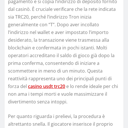
pagamento e si copia l’indirizzo di deposito fornito
dal casinò. È cruciale verificare che la rete indicata
sia TRC20, perché l’indirizzo Tron inizia
generalmente con “T”. Dopo aver incollato
l’indirizzo nel wallet e aver impostato l’importo
desiderato, la transazione viene trasmessa alla
blockchain e confermata in pochi istanti. Molti
operatori accreditano il saldo di gioco già dopo la
prima conferma, consentendo di iniziare a
scommettere in meno di un minuto. Questa
reattività rappresenta uno dei principali punti di
forza del
casino usdt trc20
e lo rende ideale per chi
non ama i tempi morti e vuole massimizzare il
divertimento senza intoppi.
Per quanto riguarda i prelievi, la procedura è
altrettanto snella. Il giocatore inserisce il proprio