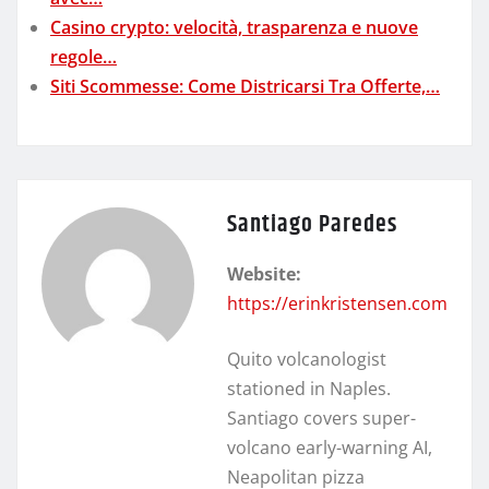
Casino crypto: velocità, trasparenza e nuove
regole…
Siti Scommesse: Come Districarsi Tra Offerte,…
Santiago Paredes
Website:
https://erinkristensen.com
Quito volcanologist
stationed in Naples.
Santiago covers super-
volcano early-warning AI,
Neapolitan pizza