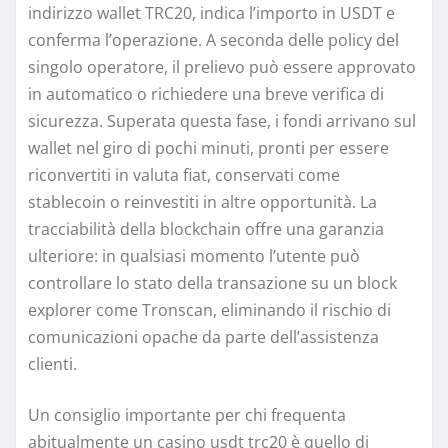
indirizzo wallet TRC20, indica l’importo in USDT e
conferma l’operazione. A seconda delle policy del
singolo operatore, il prelievo può essere approvato
in automatico o richiedere una breve verifica di
sicurezza. Superata questa fase, i fondi arrivano sul
wallet nel giro di pochi minuti, pronti per essere
riconvertiti in valuta fiat, conservati come
stablecoin o reinvestiti in altre opportunità. La
tracciabilità della blockchain offre una garanzia
ulteriore: in qualsiasi momento l’utente può
controllare lo stato della transazione su un block
explorer come Tronscan, eliminando il rischio di
comunicazioni opache da parte dell’assistenza
clienti.
Un consiglio importante per chi frequenta
abitualmente un casino usdt trc20 è quello di