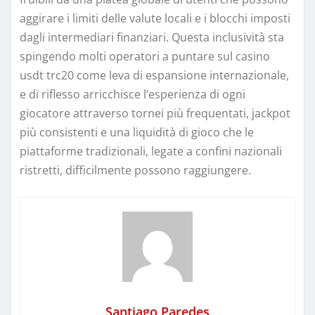
aggirare i limiti delle valute locali e i blocchi imposti
dagli intermediari finanziari. Questa inclusività sta
spingendo molti operatori a puntare sul casino
usdt trc20 come leva di espansione internazionale,
e di riflesso arricchisce l’esperienza di ogni
giocatore attraverso tornei più frequentati, jackpot
più consistenti e una liquidità di gioco che le
piattaforme tradizionali, legate a confini nazionali
ristretti, difficilmente possono raggiungere.
Santiago Paredes