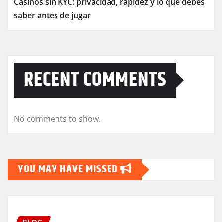
Casinos sin KYC: privacidad, rapidez y lo que debes
saber antes de jugar
RECENT COMMENTS
No comments to show.
YOU MAY HAVE MISSED