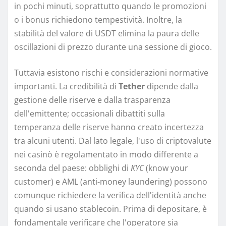
in pochi minuti, soprattutto quando le promozioni
o i bonus richiedono tempestività. Inoltre, la
stabilità del valore di USDT elimina la paura delle
oscillazioni di prezzo durante una sessione di gioco.
Tuttavia esistono rischi e considerazioni normative
importanti. La credibilità di
Tether
dipende dalla
gestione delle riserve e dalla trasparenza
dell'emittente; occasionali dibattiti sulla
temperanza delle riserve hanno creato incertezza
tra alcuni utenti. Dal lato legale, l'uso di criptovalute
nei casinò è regolamentato in modo differente a
seconda del paese: obblighi di
KYC
(know your
customer) e AML (anti-money laundering) possono
comunque richiedere la verifica dell'identità anche
quando si usano stablecoin. Prima di depositare, è
fondamentale verificare che l'operatore sia