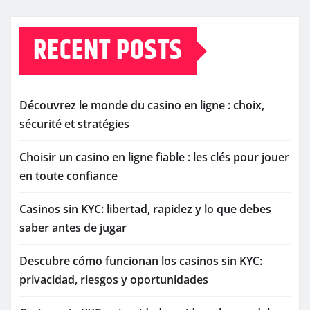
RECENT POSTS
Découvrez le monde du casino en ligne : choix,
sécurité et stratégies
Choisir un casino en ligne fiable : les clés pour jouer
en toute confiance
Casinos sin KYC: libertad, rapidez y lo que debes
saber antes de jugar
Descubre cómo funcionan los casinos sin KYC:
privacidad, riesgos y oportunidades