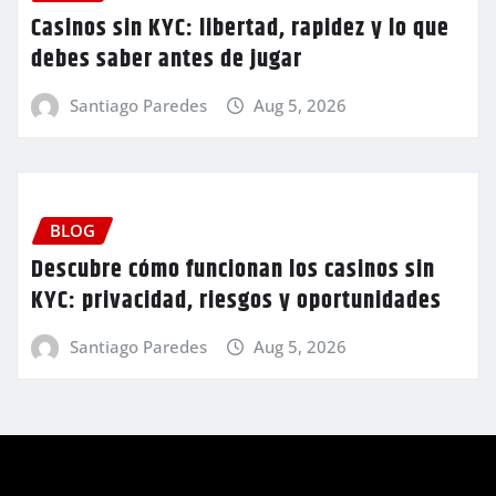
Casinos sin KYC: libertad, rapidez y lo que
debes saber antes de jugar
Santiago Paredes
Aug 5, 2026
BLOG
Descubre cómo funcionan los casinos sin
KYC: privacidad, riesgos y oportunidades
Santiago Paredes
Aug 5, 2026