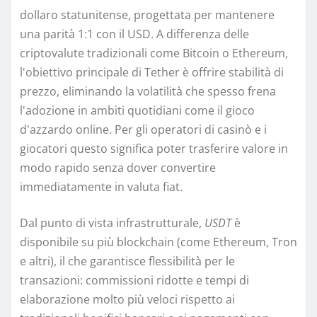
dollaro statunitense, progettata per mantenere
una parità 1:1 con il USD. A differenza delle
criptovalute tradizionali come Bitcoin o Ethereum,
l'obiettivo principale di Tether è offrire stabilità di
prezzo, eliminando la volatilità che spesso frena
l'adozione in ambiti quotidiani come il gioco
d'azzardo online. Per gli operatori di casinò e i
giocatori questo significa poter trasferire valore in
modo rapido senza dover convertire
immediatamente in valuta fiat.
Dal punto di vista infrastrutturale,
USDT
è
disponibile su più blockchain (come Ethereum, Tron
e altri), il che garantisce flessibilità per le
transazioni: commissioni ridotte e tempi di
elaborazione molto più veloci rispetto ai