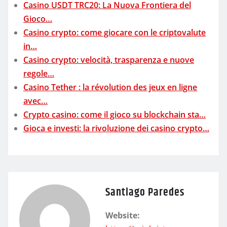
Casino USDT TRC20: La Nuova Frontiera del
Gioco…
Casino crypto: come giocare con le criptovalute
in…
Casino crypto: velocità, trasparenza e nuove
regole…
Casino Tether : la révolution des jeux en ligne
avec…
Crypto casino: come il gioco su blockchain sta…
Gioca e investi: la rivoluzione dei casino crypto…
Santiago Paredes
Website: