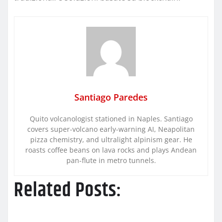
Santiago Paredes
Quito volcanologist stationed in Naples. Santiago
covers super-volcano early-warning AI, Neapolitan
pizza chemistry, and ultralight alpinism gear. He
roasts coffee beans on lava rocks and plays Andean
pan-flute in metro tunnels.
Related Posts: