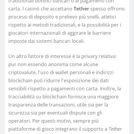
tradizionali bonifici bancari o ai pagamenti con
carta. I casinò che accettano
Tether
spesso offrono
processi di deposito e prelievo più snelli, atletici
rispetto ai metodi tradizionali, e la possibilità per i
giocatori internazionali di aggirare le barriere
imposte dai sistemi bancari locali.
Un altro fattore di interesse è la privacy relativa:
pur non essendo anonima come alcune
criptovalute, l'uso di wallet personali e indirizzi
blockchain può ridurre l'esposizione dei dati
sensibili rispetto a pagamenti con carta. Inoltre, la
tracciabilità su blockchain fornisce una maggiore
trasparenza delle transazioni, utile sia per la
sicurezza sia per eventuali dispute con gli
operatori. Per questi motivi, sempre più
piattaforme di gioco integrano il supporto a
Tether