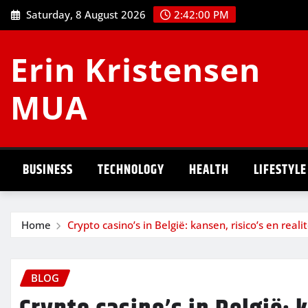
Skip
Saturday, 8 August 2026
2:42:01 PM
to
content
Erin Kristensen
MUA
BUSINESS
TECHNOLOGY
HEALTH
LIFESTYLE
Home
Crypto casino’s in België: kansen, risico’s en rea
BLOG