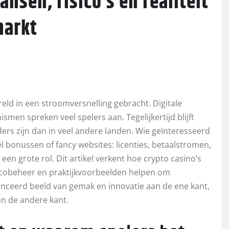
ansen, risico’s en realiteit
markt
eld in een stroomversnelling gebracht. Digitale
men spreken veel spelers aan. Tegelijkertijd blijft
ers zijn dan in veel andere landen. Wie geïnteresseerd
l bonussen of fancy websites: licenties, betaalstromen,
n grote rol. Dit artikel verkent hoe crypto casino’s
isicobeheer en praktijkvoorbeelden helpen om
nceerd beeld van gemak en innovatie aan de ene kant,
an de andere kant.