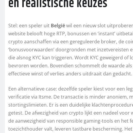
en realistische keuzes
Stel: een speler uit
België
wil een nieuw slot uitproberen
website belooft hoge RTP, bonussen en ‘instant’ uitbetali
crypto aanschaffen via een gereguleerde broker, de coi
‘bonusvoorwaarden’ doorgronden met inzetvereisten en s
die alsnog KYC kan triggeren. Wordt KYC geweigerd of l
bevroren worden. Bovendien schommelt de waarde als de 
effectieve winst of verlies anders uitdraait dan gedacht.
Een alternatieve case: dezelfde speler kiest voor een le
verificatie via Itsme. De transactie is minder anoniem,
stortingslimieten. Er is een duidelijke klachtenproced
getest. De afwezigheid van crypto lijkt een nadeel voor
de aanwezigheid van responsible gaming-tools en het fe
toezichthouder valt, leveren tastbare bescherming. Het