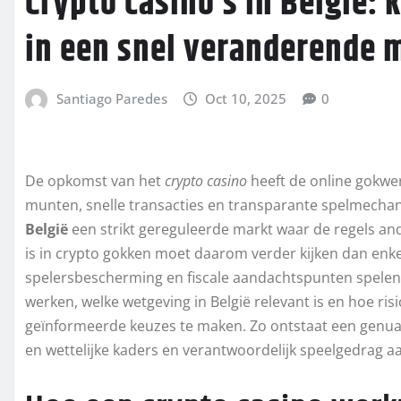
Crypto casino’s in België: k
in een snel veranderende 
Santiago Paredes
Oct 10, 2025
0
De opkomst van het
crypto casino
heeft de online gokwer
munten, snelle transacties en transparante spelmechanis
België
een strikt gereguleerde markt waar de regels and
is in crypto gokken moet daarom verder kijken dan enke
spelersbescherming en fiscale aandachtspunten spelen ee
werken, welke wetgeving in België relevant is en hoe r
geïnformeerde keuzes te maken. Zo ontstaat een genua
en wettelijke kaders en verantwoordelijk speelgedrag a