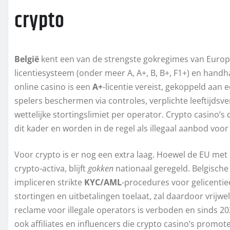
crypto
België
kent een van de strengste gokregimes van Euro
licentiesysteem (onder meer A, A+, B, B+, F1+) en handh
online casino is een
A+
-licentie vereist, gekoppeld aa
spelers beschermen via controles, verplichte leeftijdsveri
wettelijke stortingslimiet per operator. Crypto casino’
dit kader en worden in de regel als illegaal aanbod voo
Voor crypto is er nog een extra laag. Hoewel de EU m
crypto-activa, blijft
gokken
nationaal geregeld. Belgische
impliceren strikte
KYC/AML
-procedures voor gelicentie
stortingen en uitbetalingen toelaat, zal daardoor vrijw
reclame voor illegale operators is verboden en sinds 2
ook affiliates en influencers die crypto casino’s promote