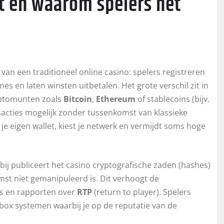
t en waarom spelers het
 van een traditioneel online casino: spelers registreren
ames en laten winsten uitbetalen. Het grote verschil zit in
ryptomunten zoals
Bitcoin
,
Ethereum
of stablecoins (bijv.
sacties mogelijk zonder tussenkomst van klassieke
 je eigen wallet, kiest je netwerk en vermijdt soms hoge
rbij publiceert het casino cryptografische zaden (hashes)
mst niet gemanipuleerd is. Dit verhoogt de
ts en rapporten over
RTP
(return to player). Spelers
-box systemen waarbij je op de reputatie van de