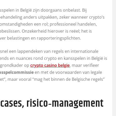
sspelen in België zijn doorgaans onbelast. Bij
behandeling anders uitpakken, zeker wanneer crypto’s
 omstandigheden een rol; professioneel handelen,
beslissen. Onzekerheid hierover is reëel; het is
 over belastingen en rapporteringsplichten.
 snel een lappendeken van regels en internationale
rends en nuances rond crypto en kansspelen in België is
ergrondkader op
crypto casino belgie
, maar verifieer
nsspelcommissie
en met de voorwaarden van legale
 het”, maar vooral “mag het binnen de Belgische regels”
k: cases, risico‑management