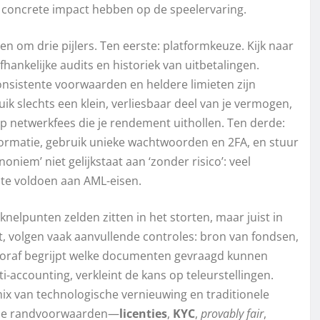
ar concrete impact hebben op de speelervaring.
en om drie pijlers. Ten eerste: platformkeuze. Kijk naar
fhankelijke audits en historiek van uitbetalingen.
nsistente voorwaarden en heldere limieten zijn
ik slechts een klein, verliesbaar deel van je vermogen,
op netwerkfees die je rendement uithollen. Ten derde:
nformatie, gebruik unieke wachtwoorden en 2FA, en stuur
iem’ niet gelijkstaat aan ‘zonder risico’: veel
te voldoen aan AML-eisen.
elpunten zelden zitten in het storten, maar juist in
t, volgen vaak aanvullende controles: bron van fondsen,
vooraf begrijpt welke documenten gevraagd kunnen
-accounting, verkleint de kans op teleurstellingen.
n mix van technologische vernieuwing en traditionele
arde randvoorwaarden—
licenties
,
KYC
,
provably fair
,