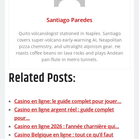
Santiago Paredes
Quito volcanologist stationed in Naples. Santiago
covers super-volcano early-warning AI, Neapolitan
pizza chemistry, and ultralight alpinism gear. He
roasts coffee beans on lava rocks and plays Andean
pan-flute in metro tunnels.
Related Posts:
Casino en ligne: le guide complet pour jouer…
Casino en ligne argent réel : guide complet
pour…
Casino en ligne 2026 : l’année charnière qui…
Casino Belgique en ligne : tout ce qu’il faut