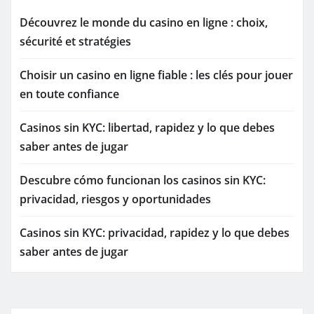
Découvrez le monde du casino en ligne : choix,
sécurité et stratégies
Choisir un casino en ligne fiable : les clés pour jouer
en toute confiance
Casinos sin KYC: libertad, rapidez y lo que debes
saber antes de jugar
Descubre cómo funcionan los casinos sin KYC:
privacidad, riesgos y oportunidades
Casinos sin KYC: privacidad, rapidez y lo que debes
saber antes de jugar