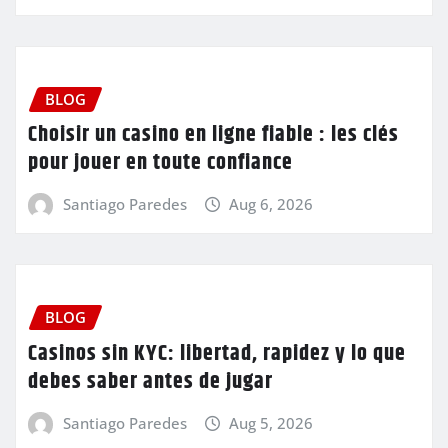
BLOG
Choisir un casino en ligne fiable : les clés
pour jouer en toute confiance
Santiago Paredes
Aug 6, 2026
BLOG
Casinos sin KYC: libertad, rapidez y lo que
debes saber antes de jugar
Santiago Paredes
Aug 5, 2026