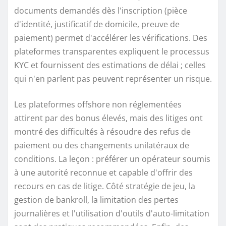
documents demandés dès l'inscription (pièce
d'identité, justificatif de domicile, preuve de
paiement) permet d'accélérer les vérifications. Des
plateformes transparentes expliquent le processus
KYC et fournissent des estimations de délai ; celles
qui n'en parlent pas peuvent représenter un risque.
Les plateformes offshore non réglementées
attirent par des bonus élevés, mais des litiges ont
montré des difficultés à résoudre des refus de
paiement ou des changements unilatéraux de
conditions. La leçon : préférer un opérateur soumis
à une autorité reconnue et capable d'offrir des
recours en cas de litige. Côté stratégie de jeu, la
gestion de bankroll, la limitation des pertes
journalières et l'utilisation d'outils d'auto-limitation