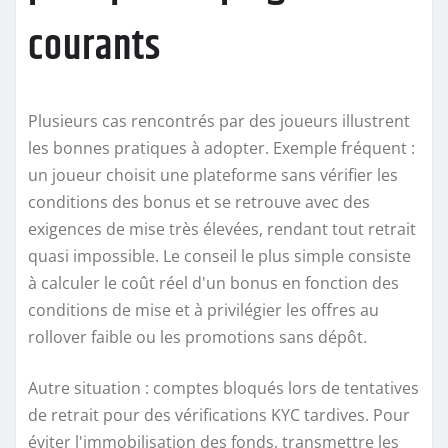
courants
Plusieurs cas rencontrés par des joueurs illustrent
les bonnes pratiques à adopter. Exemple fréquent :
un joueur choisit une plateforme sans vérifier les
conditions des bonus et se retrouve avec des
exigences de mise très élevées, rendant tout retrait
quasi impossible. Le conseil le plus simple consiste
à calculer le coût réel d'un bonus en fonction des
conditions de mise et à privilégier les offres au
rollover faible ou les promotions sans dépôt.
Autre situation : comptes bloqués lors de tentatives
de retrait pour des vérifications KYC tardives. Pour
éviter l'immobilisation des fonds, transmettre les