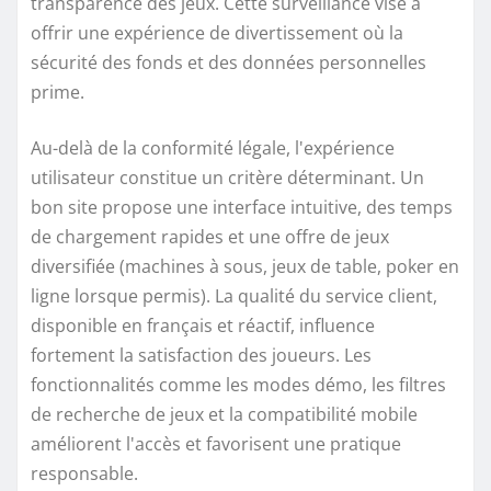
transparence des jeux. Cette surveillance vise à
offrir une expérience de divertissement où la
sécurité des fonds et des données personnelles
prime.
Au-delà de la conformité légale, l'expérience
utilisateur constitue un critère déterminant. Un
bon site propose une interface intuitive, des temps
de chargement rapides et une offre de jeux
diversifiée (machines à sous, jeux de table, poker en
ligne lorsque permis). La qualité du service client,
disponible en français et réactif, influence
fortement la satisfaction des joueurs. Les
fonctionnalités comme les modes démo, les filtres
de recherche de jeux et la compatibilité mobile
améliorent l'accès et favorisent une pratique
responsable.