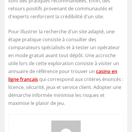
sont des pratiques recommandées. Enfin, des
retours positifs provenant de communautés et
d'experts renforcent la crédibilité d'un site.
Pour illustrer la recherche d'un site adapté, une
étape pratique consiste à consulter des
comparateurs spécialisés et à tester un opérateur
en mode gratuit avant tout dépôt. Une accroche
utile lors de cette exploration consiste à visiter un
annuaire de référence pour trouver un
casino en
ligne francais
qui correspond aux critères énoncés :
licence, sécurité, jeux et service client. Adopter une
démarche informée minimise les risques et
maximise le plaisir de jeu.