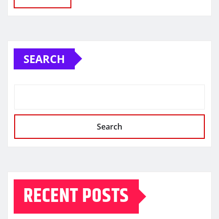
SEARCH
Search
RECENT POSTS