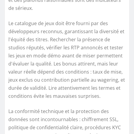
de sérieux.
Le catalogue de jeux doit être fourni par des
développeurs reconnus, garantissant la diversité et
l'équité des titres. Rechercher la présence de
studios réputés, vérifier les RTP annoncés et tester
les jeux en mode démo avant de miser permettent
d'évaluer la qualité. Les bonus attirent, mais leur
valeur réelle dépend des conditions : taux de mise,
jeux exclus ou contribution partielle au wagering, et
durée de validité. Lire attentivement les termes et
conditions évite les mauvaises surprises.
La conformité technique et la protection des
données sont incontournables : chiffrement SSL,
politique de confidentialité claire, procédures KYC