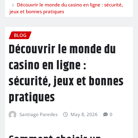
Découvrir le monde du casino en ligne : sécurité,
jeux et bonnes pratiques
BLOG
Découvrir le monde du
casino en ligne :
sécurité, jeux et bonnes
pratiques
Santiago Paredes
May 8, 2026
0