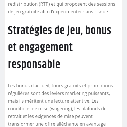
redistribution (RTP) et qui proposent des sessions
de jeu gratuite afin d’expérimenter sans risque.
Stratégies de jeu, bonus
et engagement
responsable
Les bonus d’accueil, tours gratuits et promotions
régulières sont des leviers marketing puissants,
mais ils méritent une lecture attentive. Les
conditions de mise (wagering), les plafonds de
retrait et les exigences de mise peuvent
transformer une offre alléchante en avantage