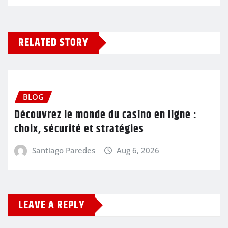
RELATED STORY
BLOG
Découvrez le monde du casino en ligne :
choix, sécurité et stratégies
Santiago Paredes
Aug 6, 2026
LEAVE A REPLY