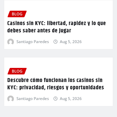
BLOG
Casinos sin KYC: libertad, rapidez y lo que
debes saber antes de jugar
Santiago Paredes
Aug 5, 2026
BLOG
Descubre cómo funcionan los casinos sin
KYC: privacidad, riesgos y oportunidades
Santiago Paredes
Aug 5, 2026