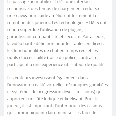
Le passage au mobile est clé : une interface
responsive, des temps de chargement réduits et
une navigation fluide améliorent fortement la
rétention des joueurs. Les technologies HTML5 ont
rendu superflue l’utilisation de plugins,
garantissant compatibilité et sécurité. Par ailleurs,
la vidéo haute définition pour les tables en direct,
les fonctionnalités de chat en temps réel et les
outils d’accessibilité (taille de police, contraste)
participent à une expérience utilisateur de qualité.
Les éditeurs investissent également dans
l’innovation : réalité virtuelle, mécaniques gamifiées
et systèmes de progression (levels, missions) qui
apportent un côté ludique et fidélisant. Pour le
joueur, il est important d’opter pour des casinos
qui communiquent clairement sur les taux de