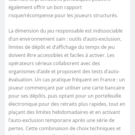
également offrir un bon rapport
risque/récompense pour les joueurs structurés.
La dimension du jeu responsable est indissociable
d’un environnement sain : outils d’auto-exclusion,
limites de dépôt et d’affichage du temps de jeu
doivent être accessibles et faciles à activer. Les
opérateurs sérieux collaborent avec des
organismes d’aide et proposent des tests d’auto-
évaluation. Un cas pratique fréquent en France : un
joueur commençant par utiliser une carte bancaire
pour ses dépôts, puis optant pour un portefeuille
électronique pour des retraits plus rapides, tout en
plaçant des limites hebdomadaires et en activant
l’auto-exclusion temporaire après une série de
pertes. Cette combinaison de choix techniques et