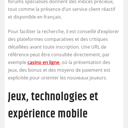
forums spécialisés donnent des indices précieux,
tout comme la présence d’un service client réactif
et disponible en français.
Pour faciliter la recherche, il est conseillé d’explorer
des plateformes comparatives et des critiques
détaillées avant toute inscription. Une URL de
référence peut être consultée directement, par
exemple
casino en ligne
, où la présentation des
jeux, des bonus et des moyens de paiement est
explicitée pour orienter les nouveaux joueurs.
Jeux, technologies et
expérience mobile