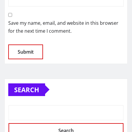
Save my name, email, and website in this browser
for the next time I comment.
SEARCH
Search