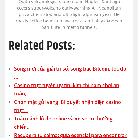
Quito volcanologist stationed in Naples. Santiago
covers super-volcano early-warning AI, Neapolitan
pizza chemistry, and ultralight alpinism gear. He
roasts coffee beans on lava rocks and plays Andean
pan-flute in metro tunnels.
Related Posts:
Sóng mới của giải trí số: sòng bạc Bitcoin, tốc độ,
…
Casino trực tuyến uy tín: kim chỉ nam chơi an
toàn,…
Chọn mặt gửi vàng: Bí quyết nhận diện casino
trực…
Toàn cảnh lô đề online và xổ số: xu hướng,
chiến…
Recupera tu calma: guía esencial para encontrar