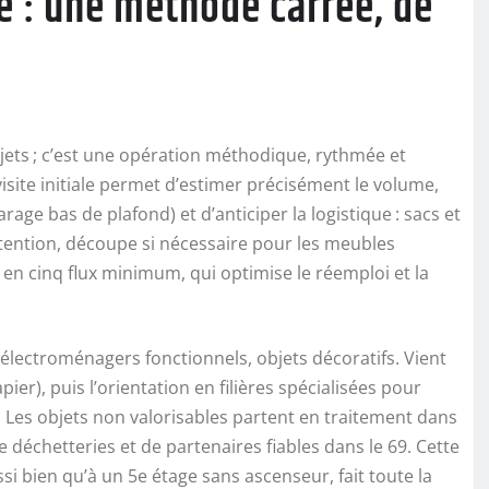
ge : une méthode carrée, de
ets ; c’est une opération méthodique, rythmée et
site initiale permet d’estimer précisément le volume,
arage bas de plafond) et d’anticiper la logistique : sacs et
tention, découpe si nécessaire pour les meubles
 en cinq flux minimum, qui optimise le réemploi et la
es, électroménagers fonctionnels, objets décoratifs. Vient
apier), puis l’orientation en filières spécialisées pour
s. Les objets non valorisables partent en traitement dans
 déchetteries et de partenaires fiables dans le 69. Cette
si bien qu’à un 5e étage sans ascenseur, fait toute la