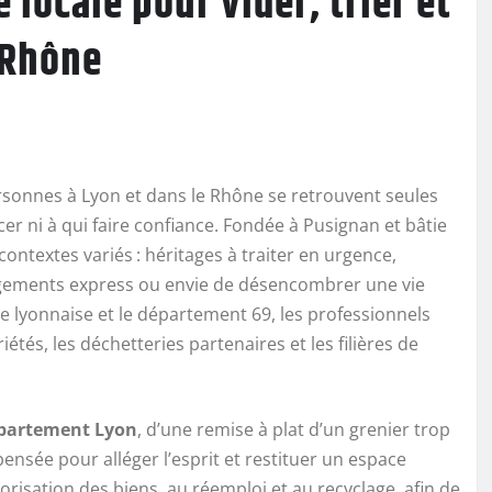
é locale pour vider, trier et
 Rhône
ersonnes à Lyon et dans le Rhône se retrouvent seules
r ni à qui faire confiance. Fondée à Pusignan et bâtie
contextes variés : héritages à traiter en urgence,
agements express ou envie de désencombrer une vie
 lyonnaise et le département 69, les professionnels
tés, les déchetteries partenaires et les filières de
partement Lyon
, d’une remise à plat d’un grenier trop
ensée pour alléger l’esprit et restituer un espace
alorisation des biens, au réemploi et au recyclage, afin de