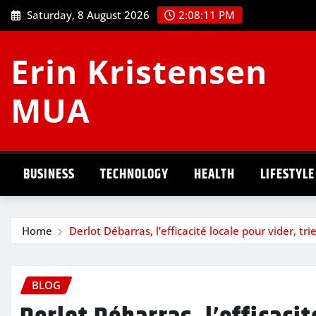
Skip
Saturday, 8 August 2026
2:08:12 PM
to
content
Erin Kristensen
MUA
BUSINESS
TECHNOLOGY
HEALTH
LIFESTYLE
Home
Derlot Débarras, l’efficacité locale pour vider, tr
BLOG