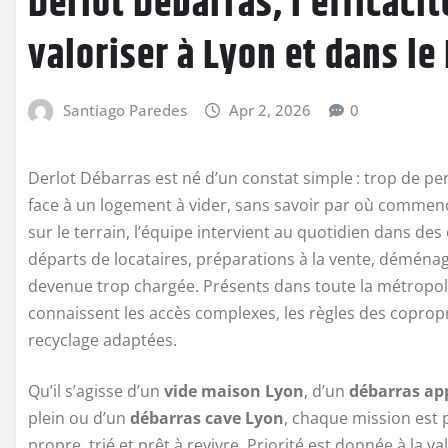
Derlot Débarras, l’efficacit
valoriser à Lyon et dans le
Santiago Paredes
Apr 2, 2026
0
Derlot Débarras est né d’un constat simple : trop de p
face à un logement à vider, sans savoir par où commence
sur le terrain, l’équipe intervient au quotidien dans des 
départs de locataires, préparations à la vente, démén
devenue trop chargée. Présents dans toute la métropole
connaissent les accès complexes, les règles des coproprié
recyclage adaptées.
Qu’il s’agisse d’un
vide maison Lyon
, d’un
débarras ap
plein ou d’un
débarras cave Lyon
, chaque mission est p
propre, trié et prêt à revivre. Priorité est donnée à la v