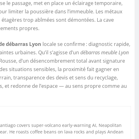
ise le passage, met en place un éclairage temporaire,
pour limiter la poussière dans l’immeuble. Les métaux
 les étagères trop abîmées sont démontées. La cave
angements propres.
 de débarras Lyon
locale se confirme : diagnostic rapide,
aintes urbaines. Qu’il s’agisse d’un
débarras meuble Lyon
-Rousse, d’un désencombrement total avant signature
s situations sensibles, la proximité fait gagner en
rrain, transparence des devis et sens du recyclage,
s, et redonne de l’espace — au sens propre comme au
Santiago covers super-volcano early-warning AI, Neapolitan
gear. He roasts coffee beans on lava rocks and plays Andean