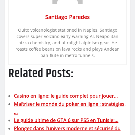
Santiago Paredes
Quito volcanologist stationed in Naples. Santiago
covers super-volcano early-warning AI, Neapolitan
pizza chemistry, and ultralight alpinism gear. He
roasts coffee beans on lava rocks and plays Andean
pan-flute in metro tunnels.
Related Posts:
Casino en ligne: le guide complet pour jouer…
Maîtriser le monde du poker en ligne : stratégies,
…
Le guide ultime de GTA 6 sur PS5 en Tunisie:…
Plongez dans l'univers moderne et sécurisé du