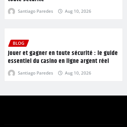
Santiago Paredes
Aug 10, 2026
BLOG
Jouer et gagner en toute sécurité : le guide
essentiel du casino en ligne argent réel
Santiago Paredes
Aug 10, 2026