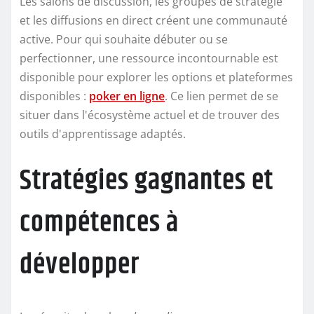
Les salons de discussion, les groupes de stratégie
et les diffusions en direct créent une communauté
active. Pour qui souhaite débuter ou se
perfectionner, une ressource incontournable est
disponible pour explorer les options et plateformes
disponibles :
poker en ligne
. Ce lien permet de se
situer dans l'écosystème actuel et de trouver des
outils d'apprentissage adaptés.
Stratégies gagnantes et
compétences à
développer