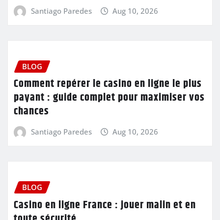
Santiago Paredes
Aug 10, 2026
BLOG
Comment repérer le casino en ligne le plus
payant : guide complet pour maximiser vos
chances
Santiago Paredes
Aug 10, 2026
BLOG
Casino en ligne France : jouer malin et en
toute sécurité