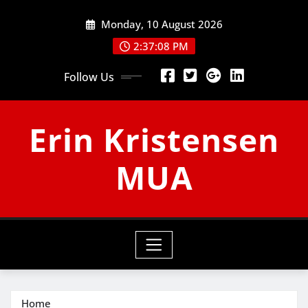
Skip
Monday, 10 August 2026
to
content
2:37:08 PM
Follow Us
Erin Kristensen
MUA
Home