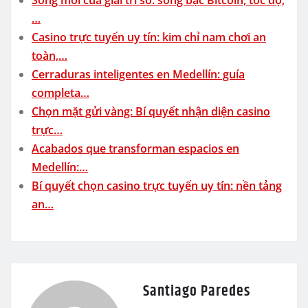
…
Casino trực tuyến uy tín: kim chỉ nam chơi an
toàn,…
Cerraduras inteligentes en Medellín: guía
completa…
Chọn mặt gửi vàng: Bí quyết nhận diện casino
trực…
Acabados que transforman espacios en
Medellín:…
Bí quyết chọn casino trực tuyến uy tín: nền tảng
an…
Santiago Paredes