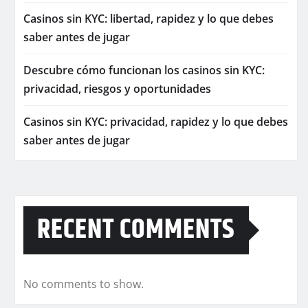
Casinos sin KYC: libertad, rapidez y lo que debes
saber antes de jugar
Descubre cómo funcionan los casinos sin KYC:
privacidad, riesgos y oportunidades
Casinos sin KYC: privacidad, rapidez y lo que debes
saber antes de jugar
RECENT COMMENTS
No comments to show.