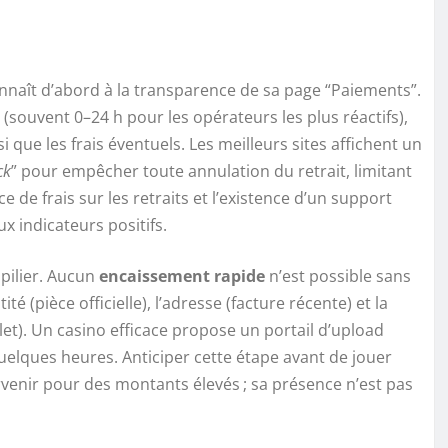
nnaît d’abord à la transparence de sa page “Paiements”.
e (souvent 0–24 h pour les opérateurs les plus réactifs),
si que les frais éventuels. Les meilleurs sites affichent un
ck
” pour empêcher toute annulation du retrait, limitant
ce de frais sur les retraits et l’existence d’un support
x indicateurs positifs.
pilier. Aucun
encaissement rapide
n’est possible sans
té (pièce officielle), l’adresse (facture récente) et la
et). Un casino efficace propose un portail d’upload
elques heures. Anticiper cette étape avant de jouer
urvenir pour des montants élevés ; sa présence n’est pas