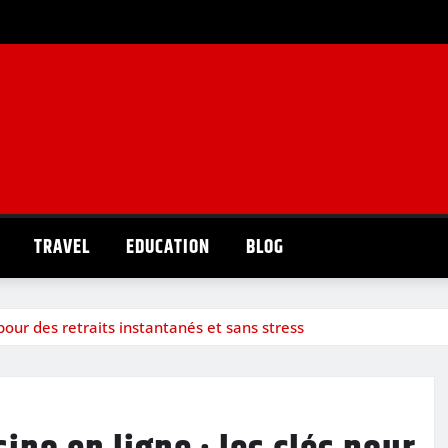
TRAVEL
EDUCATION
BLOG
pour des retraits instantanés et sans stress