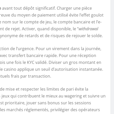
e
avant tout dépôt significatif. Charger une pièce
a preuve du moyen de paiement utilisé évite l’effet goulot
nom sur le compte de jeu, le compte bancaire et l’e-
t de rejet. Activer, quand disponible, le “
withdrawal
 synonyme de retards et de risques de rejouer le solde.
tion de l’urgence. Pour un virement dans la journée,
vec transfert bancaire rapide. Pour une réception
is une fois le KYC validé. Diviser un gros montant en
 le casino applique un seuil d’autorisation instantanée.
tuels frais par transaction.
 de mise et respecter les limites de pari évite la
es jeux qui contribuent le mieux au wagering et suivre un
 est prioritaire, jouer sans bonus sur les sessions
ur les marchés réglementés, privilégier des opérateurs