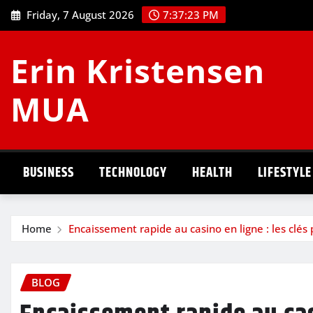
Skip
Friday, 7 August 2026
7:37:24 PM
to
content
Erin Kristensen
MUA
BUSINESS
TECHNOLOGY
HEALTH
LIFESTYLE
Home
Encaissement rapide au casino en ligne : les clés 
BLOG