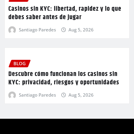
Casinos sin KYC: libertad, rapidez y lo que
debes saber antes de jugar
Santiago Paredes
Aug 5, 2026
BLOG
Descubre cómo funcionan los casinos sin
KYC: privacidad, riesgos y oportunidades
Santiago Paredes
Aug 5, 2026