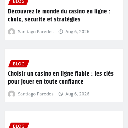
BLOG
Découvrez le monde du casino en ligne :
choix, sécurité et stratégies
Santiago Paredes
Aug 6, 2026
BLOG
Choisir un casino en ligne fiable : les clés
pour jouer en toute confiance
Santiago Paredes
Aug 6, 2026
BLOG