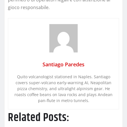
gioco responsabile.
Santiago Paredes
Quito volcanologist stationed in Naples. Santiago
covers super-volcano early-warning AI, Neapolitan
pizza chemistry, and ultralight alpinism gear. He
roasts coffee beans on lava rocks and plays Andean
pan-flute in metro tunnels.
Related Posts: