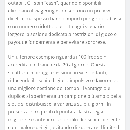
outabili. Gli spin “cash”, quando disponibili,
eliminano il wagering e consentono un prelievo
diretto, ma spesso hanno importi per giro più bassi
o un numero ridotto di giri. In ogni scenario,
leggere la sezione dedicata a restrizioni di gioco e
payout è fondamentale per evitare sorprese.
Un ulteriore esempio riguarda i 100 free spin
accreditati in tranche da 20 al giorno. Questa
struttura incoraggia sessioni brevi e costanti,
riducendo il rischio di gioco impulsivo e favorendo
una migliore gestione del tempo. Il vantaggio è
duplice: si sperimenta un campione più ampio della
slot e si distribuisce la varianza su più giorni. In
presenza di requisiti di puntata, la strategia
migliore è mantenere un profilo di rischio coerente
con il valore dei giri, evitando di superare il limite di