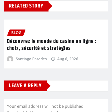
RELATED STORY
BLOG
Découvrez le monde du casino en ligne :
choix, sécurité et stratégies
Santiago Paredes
Aug 6, 2026
LEAVE A REPLY
Your email address will not be published.