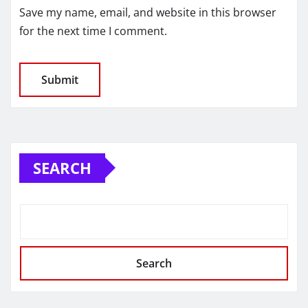
Save my name, email, and website in this browser
for the next time I comment.
SEARCH
Search