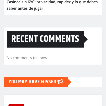
Casinos sin KYC: privacidad, rapidez y lo que debes
saber antes de jugar
RECENT COMMENTS
No comments to show.
YOU MAY HAVE MISSED