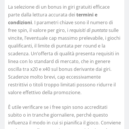
La selezione di un bonus in giri gratuiti efficace
parte dalla lettura accurata dei
termini e
condizioni
. I parametri chiave sono il numero di
free spin, il valore per giro, i
requisiti di puntata
sulle
vincite, l’eventuale cap massimo prelevabile, i giochi
qualificanti, il limite di puntata per round e la
scadenza. Un’offerta di qualità presenta requisiti in
linea con lo standard di mercato, che in genere
oscilla tra x20 e x40 sul bonus derivante dai giri.
Scadenze molto brevi, cap eccessivamente
restrittivi o titoli troppo limitati possono ridurre il
valore effettivo della promozione.
È utile verificare se i free spin sono accreditati
subito o in tranche giornaliere, perché questo
influenza il modo in cui si pianifica il gioco. Conviene