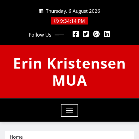
Skip
Thursday, 6 August 2026
to
content
9:34:15 PM
Follow Us
Erin Kristensen
MUA
Home