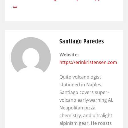
…
Santiago Paredes
Website:
https://erinkristensen.com
Quito volcanologist
stationed in Naples.
Santiago covers super-
volcano early-warning AI,
Neapolitan pizza
chemistry, and ultralight
alpinism gear. He roasts