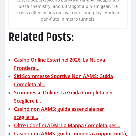
pizza chemistry, and ultralight alpinism gear. He
roasts coffee beans on lava rocks and plays Andean
pan-flute in metro tunnels.
Related Posts:
Casino Online Esteri nel 2026: La Nuova
Frontiera…
Siti Scommesse Sportive Non AAMS: Guida
Completa al…
Scommesse Online: La Guida Completa per
Scegliere i…
Casino non AAMS: guida essenziale per
scegliere…
Oltre i Confini ADM: La Mappa Completa per…
Casino non AAMS: guida completa a opportunità,