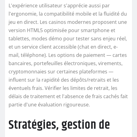
L'expérience utilisateur s'apprécie aussi par
l'ergonomie, la compatibilité mobile et la fluidité du
jeu en direct. Les casinos modernes proposent une
version HTML5 optimisée pour smartphone et
tablettes, modes démo pour tester sans enjeu réel,
et un service client accessible (chat en direct, e-
mail, téléphone). Les options de paiement — cartes
bancaires, portefeuilles électroniques, virements,
cryptomonnaies sur certaines plateformes —
influent sur la rapidité des dépôts/retraits et les
éventuels frais. Vérifier les limites de retrait, les
délais de traitement et l'absence de frais cachés fait
partie d'une évaluation rigoureuse.
Stratégies, gestion de