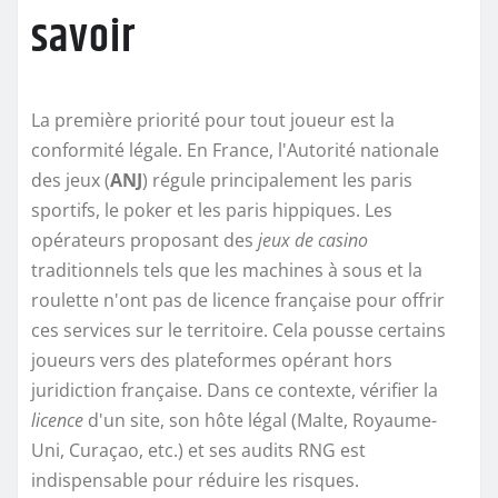
savoir
La première priorité pour tout joueur est la
conformité légale. En France, l'Autorité nationale
des jeux (
ANJ
) régule principalement les paris
sportifs, le poker et les paris hippiques. Les
opérateurs proposant des
jeux de casino
traditionnels tels que les machines à sous et la
roulette n'ont pas de licence française pour offrir
ces services sur le territoire. Cela pousse certains
joueurs vers des plateformes opérant hors
juridiction française. Dans ce contexte, vérifier la
licence
d'un site, son hôte légal (Malte, Royaume-
Uni, Curaçao, etc.) et ses audits RNG est
indispensable pour réduire les risques.