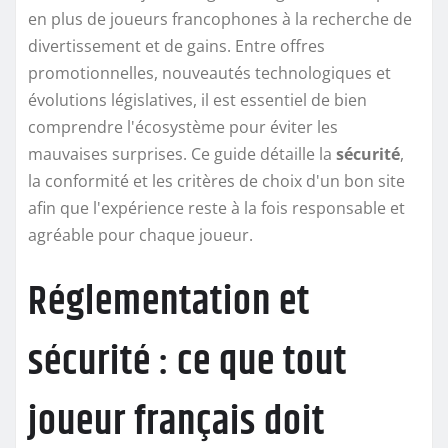
en plus de joueurs francophones à la recherche de
divertissement et de gains. Entre offres
promotionnelles, nouveautés technologiques et
évolutions législatives, il est essentiel de bien
comprendre l'écosystème pour éviter les
mauvaises surprises. Ce guide détaille la
sécurité
,
la conformité et les critères de choix d'un bon site
afin que l'expérience reste à la fois responsable et
agréable pour chaque joueur.
Réglementation et
sécurité : ce que tout
joueur français doit