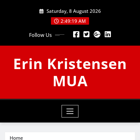
Skip
Saturday, 8 August 2026
to
content
2:49:20 AM
Follow Us
Erin Kristensen
MUA
Home