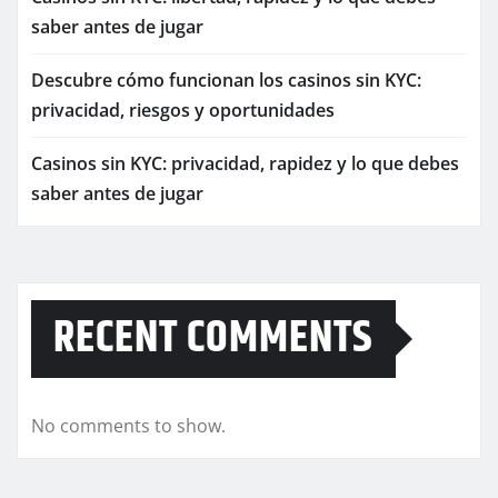
saber antes de jugar
Descubre cómo funcionan los casinos sin KYC:
privacidad, riesgos y oportunidades
Casinos sin KYC: privacidad, rapidez y lo que debes
saber antes de jugar
RECENT COMMENTS
No comments to show.