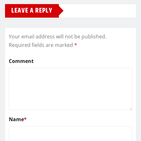
LEAVE A REPLY
Your email address will not be published.
Required fields are marked
*
Comment
Name
*