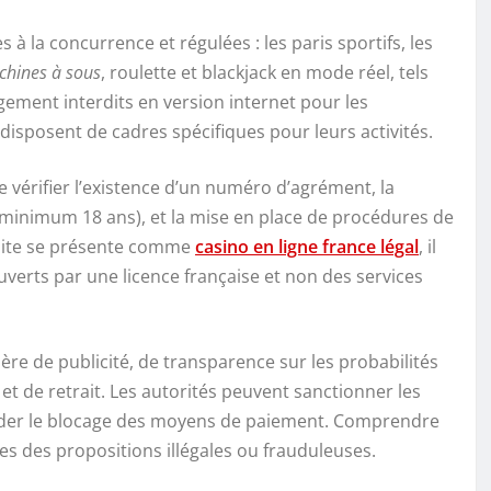
à la concurrence et régulées : les paris sportifs, les
hines à sous
, roulette et blackjack en mode réel, tels
rgement interdits en version internet pour les
 disposent de cadres spécifiques pour leurs activités.
 vérifier l’existence d’un numéro d’agrément, la
minimum 18 ans), et la mise en place de procédures de
n site se présente comme
casino en ligne france légal
, il
ouverts par une licence française et non des services
re de publicité, de transparence sur les probabilités
t de retrait. Les autorités peuvent sanctionner les
der le blocage des moyens de paiement. Comprendre
es des propositions illégales ou frauduleuses.