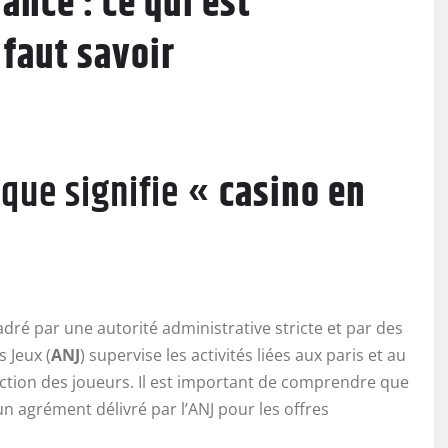
ance : ce qui est
 faut savoir
 que signifie «
casino en
dré par une autorité administrative stricte et par des
s Jeux (
ANJ
) supervise les activités liées aux paris et au
tection des joueurs. Il est important de comprendre que
n agrément délivré par l’ANJ pour les offres