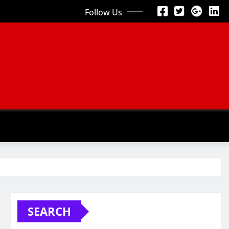
Follow Us
SEARCH