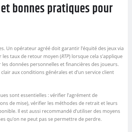
s et bonnes pratiques pour
s. Un opérateur agréé doit garantir l’équité des jeux via
r les taux de retour moyen (
RTP
) lorsque cela s’applique
les données personnelles et financières des joueurs.
 clair aux conditions générales et d’un service client
es sont essentielles : vérifier l’agrément de
ions de mise), vérifier les méthodes de retrait et leurs
disponible. Il est aussi recommandé d’utiliser des moyens
es qu’on ne peut pas se permettre de perdre.