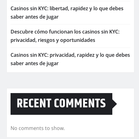
Casinos sin KYC: libertad, rapidez y lo que debes
saber antes de jugar
Descubre cómo funcionan los casinos sin KYC:
privacidad, riesgos y oportunidades
Casinos sin KYC: privacidad, rapidez y lo que debes
saber antes de jugar
RECENT COMMENTS
No comments to show.