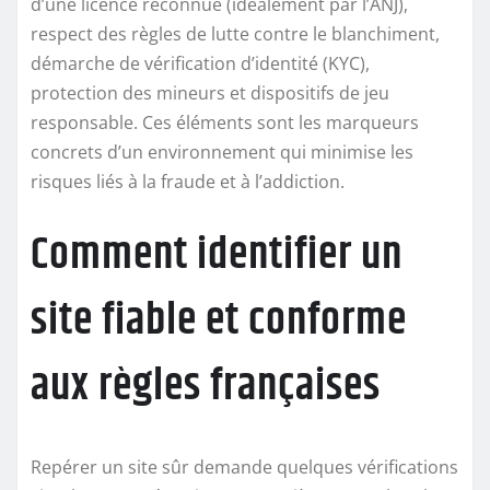
d’une licence reconnue (idéalement par l’ANJ),
respect des règles de lutte contre le blanchiment,
démarche de vérification d’identité (KYC),
protection des mineurs et dispositifs de jeu
responsable. Ces éléments sont les marqueurs
concrets d’un environnement qui minimise les
risques liés à la fraude et à l’addiction.
Comment identifier un
site fiable et conforme
aux règles françaises
Repérer un site sûr demande quelques vérifications