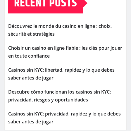
RECENT POSTS
Découvrez le monde du casino en ligne : choix,
sécurité et stratégies
Choisir un casino en ligne fiable : les clés pour jouer
en toute confiance
Casinos sin KYC: libertad, rapidez y lo que debes
saber antes de jugar
Descubre cómo funcionan los casinos sin KYC:
privacidad, riesgos y oportunidades
Casinos sin KYC: privacidad, rapidez y lo que debes
saber antes de jugar