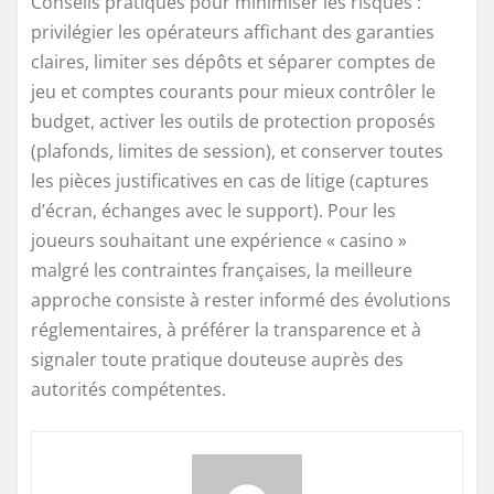
Conseils pratiques pour minimiser les risques :
privilégier les opérateurs affichant des garanties
claires, limiter ses dépôts et séparer comptes de
jeu et comptes courants pour mieux contrôler le
budget, activer les outils de protection proposés
(plafonds, limites de session), et conserver toutes
les pièces justificatives en cas de litige (captures
d’écran, échanges avec le support). Pour les
joueurs souhaitant une expérience « casino »
malgré les contraintes françaises, la meilleure
approche consiste à rester informé des évolutions
réglementaires, à préférer la transparence et à
signaler toute pratique douteuse auprès des
autorités compétentes.