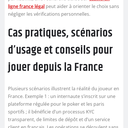
ligne france légal
peut aider à orienter le choix sans
négliger les vérifications personnelles.
Cas pratiques, scénarios
d’usage et conseils pour
jouer depuis la France
Plusieurs scénarios illustrent la réalité du joueur en
France. Exemple 1 : un internaute s’inscrit sur une
plateforme régulée pour le poker et les paris
sportifs ; il bénéficie d’un processus KYC
transparent, de limites de dépôt et d’un service
client en français. Les opérations se déroulent sans