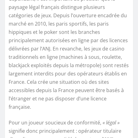
paysage légal français distingue plusieurs
catégories de jeux. Depuis l’ouverture encadrée du
marché en 2010, les paris sportifs, les paris
hippiques et le poker sont les branches
principalement autorisées en ligne par des licences
délivrées par l’ANJ. En revanche, les jeux de casino
traditionnels en ligne (machines à sous, roulette,
blackjack exploités depuis la métropole) sont restés
largement interdits pour des opérateurs établis en
France. Cela crée une situation où des sites
accessibles depuis la France peuvent être basés à
l’étranger et ne pas disposer d’une licence
française.
Pour un joueur soucieux de conformité,
« légal »
signifie donc principalement : opérateur titulaire