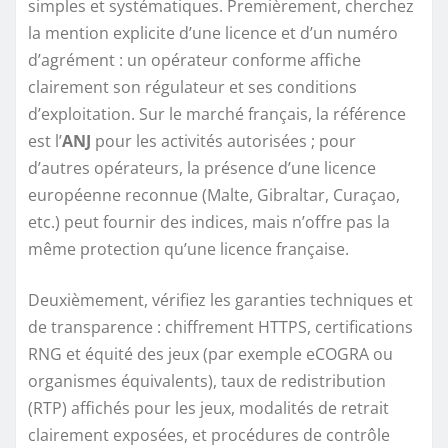
simples et systématiques. Premièrement, cherchez
la mention explicite d’une licence et d’un numéro
d’agrément : un opérateur conforme affiche
clairement son régulateur et ses conditions
d’exploitation. Sur le marché français, la référence
est l’
ANJ
pour les activités autorisées ; pour
d’autres opérateurs, la présence d’une licence
européenne reconnue (Malte, Gibraltar, Curaçao,
etc.) peut fournir des indices, mais n’offre pas la
même protection qu’une licence française.
Deuxièmement, vérifiez les garanties techniques et
de transparence : chiffrement HTTPS, certifications
RNG et équité des jeux (par exemple eCOGRA ou
organismes équivalents), taux de redistribution
(RTP) affichés pour les jeux, modalités de retrait
clairement exposées, et procédures de contrôle