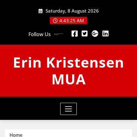
Skip
Saturday, 8 August 2026
to
content
4:43:25 AM
Follow Us
Erin Kristensen
MUA
Home